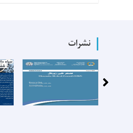
تکنالوجست
ارتوپیدی
برای
ولایت
بغلان!
نشرات