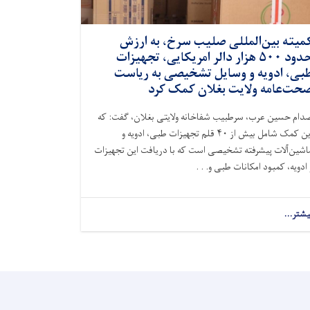
میته بین‌المللی صلیب سرخ، به ارزش
حدود ۵۰۰ هزار دالر امریکایی، تجهیزات
بی، ادویه و وسایل تشخیصی به ریاست
حت‌عامه ولایت بغلان کمک کرد
دام حسین عرب، سرطبیب شفاخانه ولایتی بغلان، گفت: که
این کمک شامل بیش از ۴۰ قلم تجهیزات طبی، ادویه و
اشین‌آلات پیشرفته تشخیصی است که با دریافت این تجهیزات
 ادویه، کمبود امکانات طبی و. . .
یشتر...
about
کمیته
بین‌المللی
صلیب
سرخ،
به
ارزش