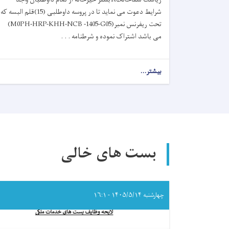
شرایط دعوت می نماید تا در پروسه داوطلبی (15)قلم البسه که
تحت ریفرنس نمبر
(M0PH-HRP-KHH-NCB -1405-G05)
می باشد اشتراک نموده و شرطنامه . . .
بیشتر...
about
اعلان
دعوت
به
داوطلبی!
بست های خالی
چهارشنبه ۱۴۰۵/۵/۱۴ - ۱۶:۱