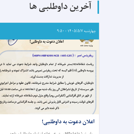
از
آخرین داوطلبی ها
هفته
جهانی
تغذیه
با
شیر
چهارشنبه ۱۴۰۵/۵/۷ - ۹:۵۰
مادر
گرامی‌داشت
به
عمل
آمد
اعلان دعوت به داوطلبی!
ریاست شفاخانه102بستر خیرخانه از تمام داوطلبان واجد