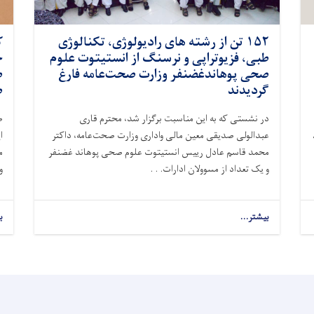
۱۵۲ تن از رشته های رادیولوژی، تکنالوژی
ک
طبی، فزیوتراپی و نرسنگ از انستیتوت علوم
صحی پوهاندغضنفر وزارت صحت‌عامه فارغ
ط
گردیدند
ص
در نشستی که به این مناسبت برگزار شد، محترم قاری
ص
عبدالولی صدیقی معین مالی واداری وزارت صحت‌عامه، داکتر
محمد قاسم عادل رییس انستیتوت علوم صحی پوهاند غضنفر
م
و یک تعداد از مسوولان ادارات. . .
و
بیشتر...
about
ب
۱۵۲
تن
از
رشته
های
رادیولوژی،