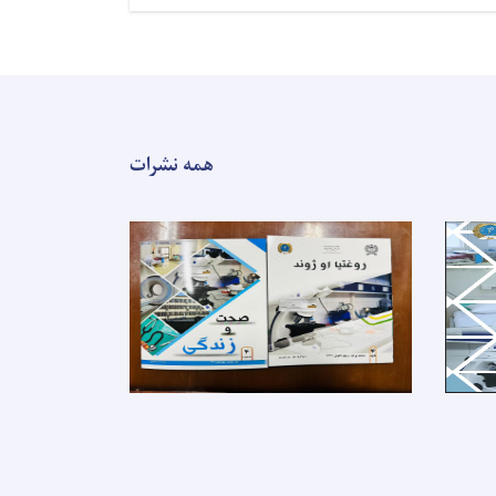
تکنالوجست
ارتوپیدی
برای
ولایت
بغلان!
همه نشرات