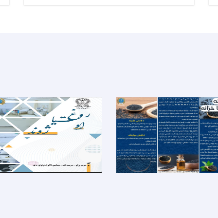
مامور
مالی
و
اداری
برای
ولایت
بغلان!