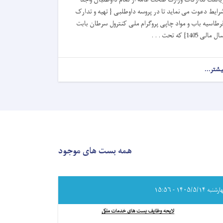
رایط دعوت می نماید تا در پروسه داوطلبی { تهیه و تدارک
رطاسیه باب و مواد چاپی پروگرام ملی کنترول سرطان بابت
ل مالی 1405} که تحت . . .
یشتر...
about
اعلان
دعوت
به
داوطلبی!
همه بست های موجود
به ۱۴۰۵/۵/۱۴ - ۱۵:۵۶