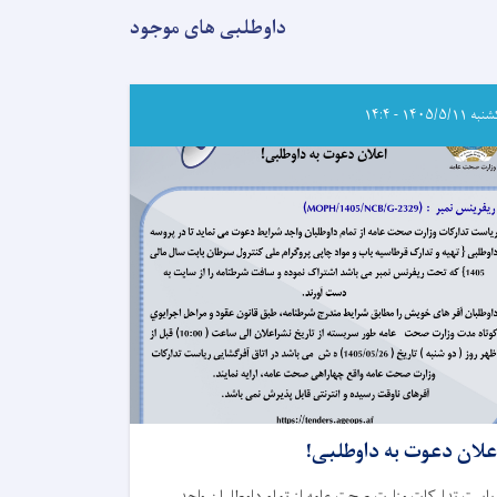
حدود
۵۰۰
داوطلبی های موجود
هزار
دالر
امریکایی،
تجهیزات
 ۱۴۰۵/۵/۱۱ - ۱۴:۴
طبی،
ادویه
و
وسایل
تشخیصی
به
ریاست
صحت‌عامه
ولایت
بغلان
کمک
کرد
علان دعوت به داوطلبی!
یاست تدارکات وزارت صحت عامه از تمام داوطلبان واجد