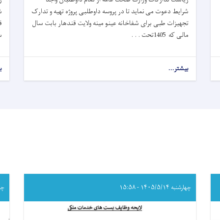
شرایط دعوت می نماید تا در پروسه داوطلبی پروژه تهیه و تدارک
ش
تجهیزات طبی برای شفاخانه عینو مینه ولایت قندهار بابت سال
ق
مالی که 1405تحت . . .
سا
بیشتر...
about
ب
اعلان
دعوت
به
داوطلبی!
چهارشنبه ۱۴۰۵/۵/۱۴ - ۱۵:۵۸
چهارشن