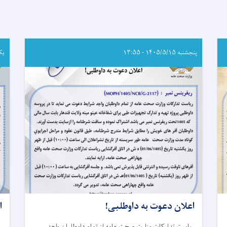
تکنالوژی
طبی،
فزیوتراپی
و
نرسنگ
از
پنجشنبه ۱۴۰۵/۵/۱۵ - ۱۳:۵۵
یکشنبه
انستیتوت
علوم
صحی
پوهاندغضنفر
وزارت
صحت‌عامه
فارغ
گردیدند
اعلان دعوت به داوطلبی!
ا
ریاست تدارکات وزارت صحت عامه از تمام داوطلبان واجد
ر