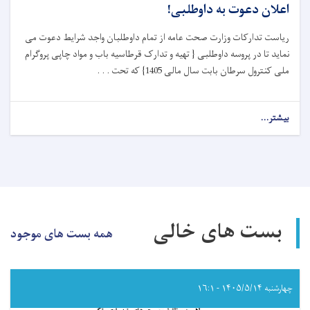
اعلان دعوت به داوطلبی!
ریاست تدارکات وزارت صحت عامه از تمام داوطلبان واجد شرایط دعوت می
نماید تا در پروسه داوطلبی { تهیه و تدارک قرطاسیه باب و مواد چاپی پروگرام
ملی کنترول سرطان بابت سال مالی 1405} که تحت . . .
بیشتر...
about
اعلان
دعوت
به
داوطلبی!
بست های خالی
همه بست های موجود
چهارشنبه ۱۴۰۵/۵/۱۴ - ۱۶:۱