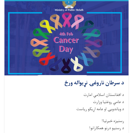
د سرطان ناروغۍ نړیواله ورځ
د افغانستان اسلامي امارت
د عامې روغتیا وزارت
د ویاندویۍ او عامه اړیکو ریاست
رسنیزه خبرتیا!
د رسنیو درنو همکارانو!