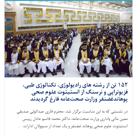
کشور،
از
هفته
جهانی
تغذیه
با
شیر
مادر
گرامی‌داشت
به
عمل
آمد
۱۵۲ تن از رشته های رادیولوژی، تکنالوژی طبی،
فزیوتراپی و نرسنگ از انستیتوت علوم صحی
پوهاندغضنفر وزارت صحت‌عامه فارغ گردیدند
در نشستی که به این مناسبت برگزار شد، محترم قاری عبدالولی صدیقی
معین مالی واداری وزارت صحت‌عامه، داکتر محمد قاسم عادل رییس
انستیتوت علوم صحی پوهاند غضنفر و یک تعداد از مسوولان ادارات. . .