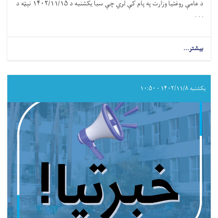
د عامې روغتیا وزارت په پام کې لري چې سبا یکشنبه د ۱۴۰۲/۱۱/۱۵ نېټه د
. . .
بیشتر...
about
د
سرطان
ناروغۍ
نړیواله
یکشنبه ۱۴۰۲/۱۱/۸ - ۱۰:۵۰
ورځ