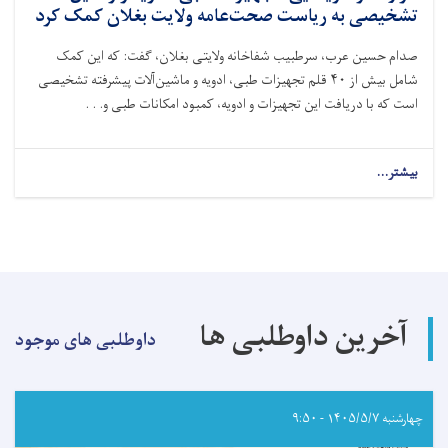
تشخیصی به ریاست صحت‌عامه ولایت بغلان کمک کرد
صدام حسین عرب، سرطبیب شفاخانه ولایتی بغلان، گفت: که این کمک
شامل بیش از ۴۰ قلم تجهیزات طبی، ادویه و ماشین‌آلات پیشرفته تشخیصی
است که با دریافت این تجهیزات و ادویه، کمبود امکانات طبی و. . .
بیشتر...
about
کمیته
بین‌المللی
صلیب
سرخ،
به
ارزش
حدود
آخرین داوطلبی ها
۵۰۰
داوطلبی های موجود
هزار
دالر
امریکایی،
تجهیزات
چهارشنبه ۱۴۰۵/۵/۷ - ۹:۵۰
طبی،