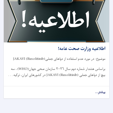
طبی
مربوط
وزارت
صحت
عامه!
اطلاعیه وزارت صحت عامه!
موضوع: در مورد عدم استفاده از دواهای جعلی
JAKAVI (Ruxolitinib)
براساس هشدار شماره دوم سال
۲۰۲۶
سازمان صحی جهان
(WHO)
، سه
بیچ از دواهای جعلی
JAKAVI (Ruxolitinib)
در کشورهای ایران، ترکیه . . .
بیشتر...
about
اطلاعیه
وزارت
صحت
عامه!