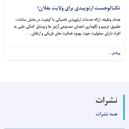
تکنالوجست ارتوپیدی برای ولایت بغلان!
هدف وظیفه: ارائه خدمات ارتوپیدی تخنیکی با کیفیت در بخش ساخت،
تطبیق، ترمیم و نگهداری اعضای مصنوعی آرتوز ها و وسایل کمکی طبی به
افراد دارای معلولیت جهت بهبود فعالیت‌ های فزیکی و ارتقای . . .
بیشتر...
about
تکنالوجست
ارتوپیدی
برای
ولایت
بغلان!
نشرات
همه نشرات