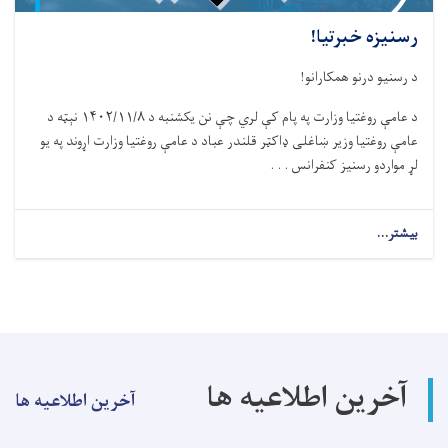
رسنیزه خبرتیا!
د رسنیو درنو همکارانو!
د عامې روغتیا وزارت په پام کې لري چې نن يکشنبه د ۱۴۰۲/۱۱/۸ نېټه د
عامې روغتيا وزير ښاغلی ډاکټر قلندر عباد د عامې روغتيا وزارت اړوند په يو
لړ مواردو رسنيز کنفرانس . . .
بیشتر...
about
رسنیزه
خبرتیا!
آخرین اطلاعیه ها
آخرین اطلاعیه ها