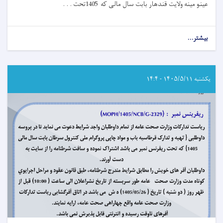
عینو مینه ولایت قندهار بابت سال مالی که 1405تحت . . .
بیشتر...
about
اعلان
دعوت
به
داوطلبی!
یکشنبه ۱۴۰۵/۵/۱۱ - ۱۴:۴