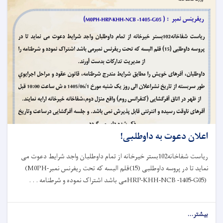
ادویه
و
وسایل
تشخیصی
به
ریاست
صحت‌عامه
ولایت
بغلان
کمک
کرد
اعلان دعوت به داوطلبی!
ریاست شفاخانه102بستر خیرخانه از تمام داوطلبان واجد شرایط دعوت می
نماید تا در پروسه داوطلبی (15)قلم البسه که تحت ریفرنس نمبر
(M0PH-
HRP-KHH-NCB -1405-G05)
می باشد اشتراک نموده و شرطنامه . . .
بیشتر...
about