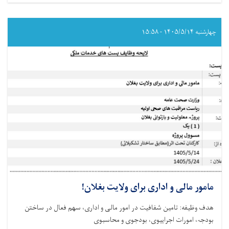
تکنالوجست
ارتوپیدی
برای
ولایت
چهارشنبه ۱۴۰۵/۵/۱۴ - ۱۵:۵۸
بغلان!
مامور مالی و اداری برای ولایت بغلان!
هدف وظیفه: تامین شفافیت در امور مالی و اداری، سھم فعال در ساختن
بودجہ، امورات اجراییوی، بودجوی و محاسبوی