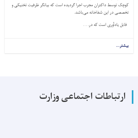
کوچک توسط داکتران مجرب اجرا گردیده است که بیانگر ظرفیت تخنیکی و
تخصصی در این شفاخانه می‌باشد
.
قابل یادآوری است که در. . .
بیشتر...
about
در
سال
گذشته
در
شفاخانه
ولایتی
پروان
ارتباطات اجتماعی وزارت
(۴۷۴۰)
عملیات
های
جراحی
با
موفقیت
اجرا