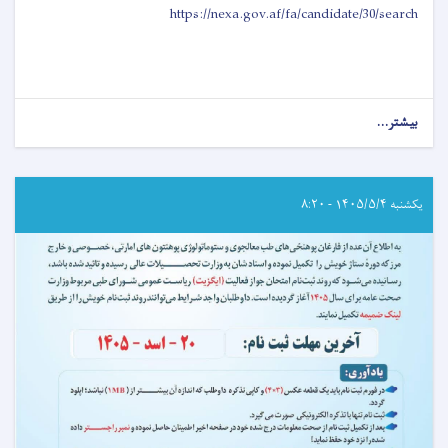
https://nexa.gov.af/fa/candidate/30/search
بیشتر...
about
اطلاعیه
امتحان
خروجی
(ایگزیت)
یکشنبه ۱۴۰۵/۵/۴ - ۸:۲۰
انستیتیوت‌های
علوم
صحی
مربوط
وزارت
صحت
عامه!