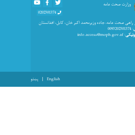
Youtube
Facebook
Twitter
وزارت صحت عامه
0202301374
 راهی صحت عامه، جاده وزیرمحمد اکبر خان، کابل، افغانستان
: 0093202301374
ونیکی
: info.access@moph.gov.af
English
پښتو