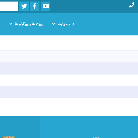
Twitter
Facebook
Youtube
Search
در باره وزارت
پروژه ها و پروگرام ها
Skip
to
main
content