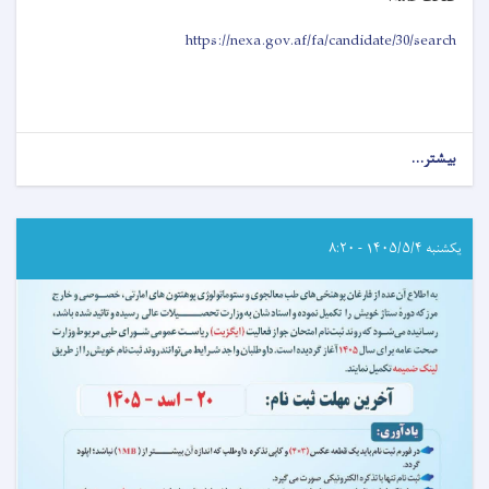
https://nexa.gov.af/fa/candidate/30/search
بیشتر...
about
اطلاعیه
امتحان
خروجی
(ایگزیت)
یکشنبه ۱۴۰۵/۵/۴ - ۸:۲۰
انستیتیوت‌های
علوم
صحی
مربوط
وزارت
صحت
عامه!