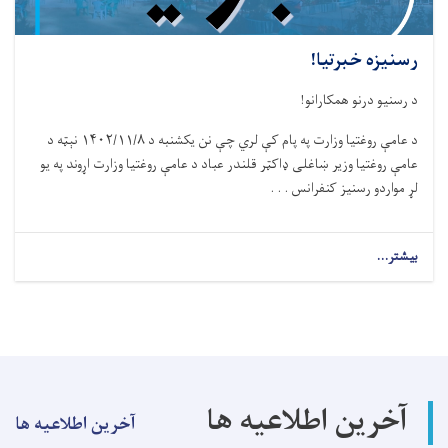
رسنیزه خبرتیا!
د رسنیو درنو همکارانو!
د عامې روغتیا وزارت په پام کې لري چې نن يکشنبه د ۱۴۰۲/۱۱/۸ نېټه د
عامې روغتيا وزير ښاغلی ډاکټر قلندر عباد د عامې روغتيا وزارت اړوند په يو
لړ مواردو رسنيز کنفرانس . . .
بیشتر...
about
رسنیزه
خبرتیا!
آخرین اطلاعیه ها
آخرین اطلاعیه ها