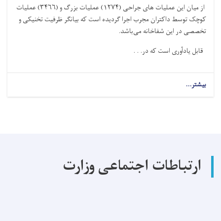
از میان این عملیات های جراحی‌ (۱۲۷۴) عملیات بزرگ و (۳۴۶۶) عملیات
کوچک توسط داکتران مجرب اجرا گردیده است که بیانگر ظرفیت تخنیکی و
تخصصی در این شفاخانه می‌باشد
.
قابل یادآوری است که در. . .
بیشتر...
about
در
سال
گذشته
در
شفاخانه
ولایتی
پروان
ارتباطات اجتماعی وزارت
(۴۷۴۰)
عملیات
های
جراحی
با
موفقیت