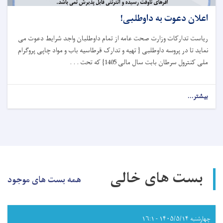
اعلان دعوت به داوطلبی!
ریاست تدارکات وزارت صحت عامه از تمام داوطلبان واجد شرایط دعوت می
نماید تا در پروسه داوطلبی { تهیه و تدارک قرطاسیه باب و مواد چاپی پروگرام
ملی کنترول سرطان بابت سال مالی 1405} که تحت . . .
بیشتر...
about
اعلان
دعوت
به
داوطلبی!
بست های خالی
همه بست های موجود
چهارشنبه ۱۴۰۵/۵/۱۴ - ۱۶:۱