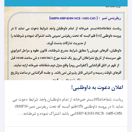
ناحیه
نهم
شهر
کابل
نظارت
به‌عمل
آورد
اعلان دعوت به داوطلبی!
ریاست شفاخانه102بستر خیرخانه از تمام داوطلبان واجد شرایط دعوت می
نماید تا در پروسه داوطلبی (15)قلم البسه که تحت ریفرنس نمبر
(M0PH-
HRP-KHH-NCB -1405-G05)
می باشد اشتراک نموده و شرطنامه . . .