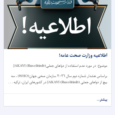
شورای
طبی
مربوط
وزارت
صحت
عامه!
اطلاعیه وزارت صحت عامه!
موضوع: در مورد عدم استفاده از دواهای جعلی
JAKAVI (Ruxolitinib)
براساس هشدار شماره دوم سال
۲۰۲۶
سازمان صحی جهان
(WHO)
، سه
بیچ از دواهای جعلی
JAKAVI (Ruxolitinib)
در کشورهای ایران، ترکیه . . .
بیشتر...
about
اطلاعیه
وزارت