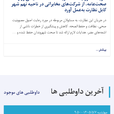
طراح
صحت‌عامه، از شرکت‌های مخابراتی در ناحیه نهم شهر
چارچوب
کابل نظارت به‌عمل آورد
تحقیق
SHAMS،
در جریان این نظارت، به مسئولان مربوطه در مورد رعایت اصول مصوونیت
نشست
صحی، نظافت و حفظ‌الصحه، کاهش و پیشگیری از خطرات ناشی از
آنلاین
برگزار
اشعه‌های مضر، هدایات لازم ارائه شد تا صحت شهروندان حفظ شده و. . .
کرد
بیشتر...
about
آمریت
مصوونیت
اشعه
ریاست
صحت
محیطی
وزارت
آخرین داوطلبی ها
صحت‌عامه،
داوطلبی های موجود
از
شرکت‌های
مخابراتی
در
چهارشنبه ۱۴۰۵/۵/۷ - ۹:۵۰