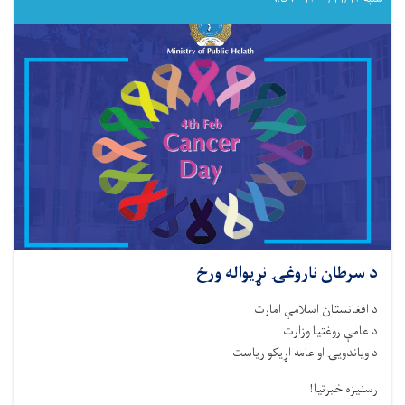
د سرطان ناروغۍ نړیواله ورځ
د افغانستان اسلامي امارت
د عامې روغتیا وزارت
د ویاندویۍ او عامه اړیکو ریاست
رسنیزه خبرتیا!