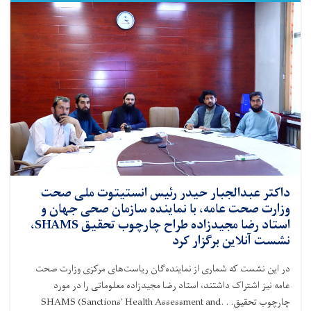
مؤسسه
AYSO
برای
کاهش
قدکوتاهی
و
سوءتغذیه
در
ننگرهار
امضا
کرد
داکتر عبدالجبار حیدر رئیس انستیتوت ملی صحت
وزارت صحت عامه، با نماینده سازمان صحی جهان و
استاد رضا مجیدزاده طراح چارچوب تحقیق SHAMS،
نشست آنلاین برگزار کرد
در این نشست که شماری از نماینده‌گان ریاست‌های مرکزی وزارت صحت
عامه نیز اشتراک داشتند، استاد رضا مجیدزاده معلوماتی را در مورد
چارچوب تحقیق
SHAMS (Sanctions' Health Assessment and. . .