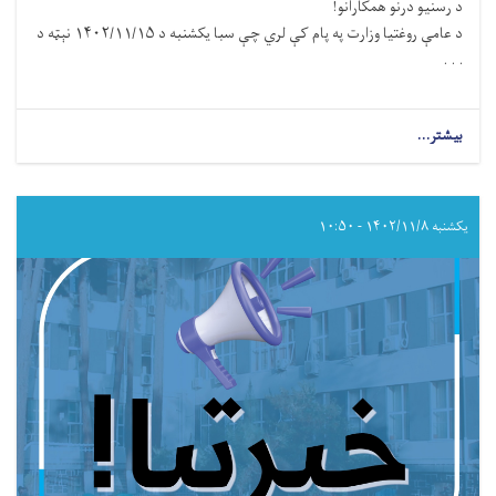
د رسنیو درنو همکارانو!
د عامې روغتیا وزارت په پام کې لري چې سبا یکشنبه د ۱۴۰۲/۱۱/۱۵ نېټه د
. . .
بیشتر...
about
د
سرطان
ناروغۍ
نړیواله
یکشنبه ۱۴۰۲/۱۱/۸ - ۱۰:۵۰
ورځ