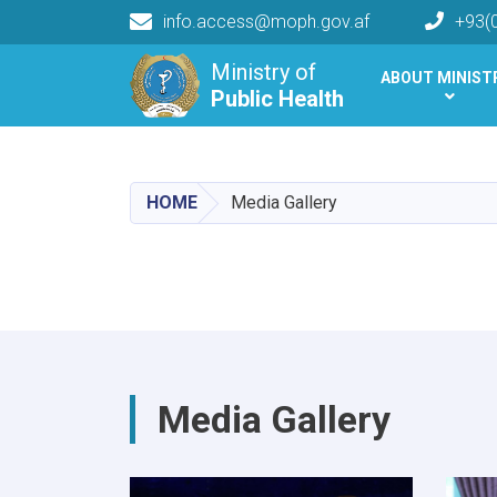
info.access@moph.gov.af
+93(
Main navigation
Ministry of
ABOUT MINIST
Public Health
Public Health
HOME
Media Gallery
Media Gallery