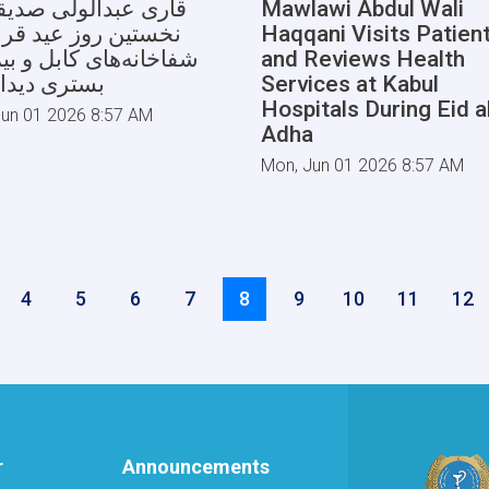
قاری عبدالولی صدیق
Mawlawi Abdul Wali
نخستین روز عید قربا
Haqqani Visits Patien
شفاخانه‌های کابل و بی
and Reviews Health
بستری دیدار
Services at Kabul
Hospitals During Eid a
Jun 01 2026 8:57 AM
Adha
Mon, Jun 01 2026 8:57 AM
Page
4
Page
5
Page
6
Page
7
Current
8
Page
9
Page
10
Page
11
Pag
12
page
r
Announcements