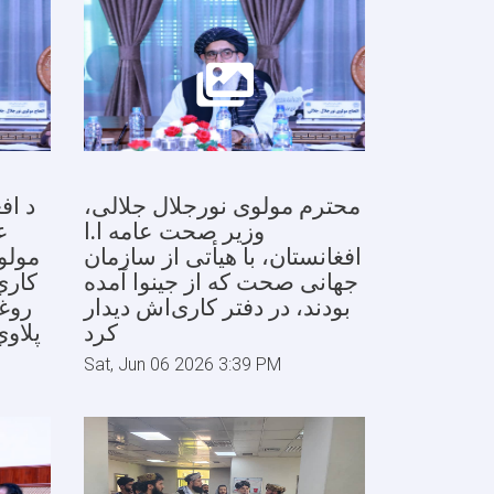
محترم مولوی نورجلال جلالی،
د اف
وزیر صحت عامه ا.ا
ع
افغانستان، با هیأتی از سازمان
مولو
جهانی صحت که از جینوا آمده
کاري
بودند، در دفتر کاری‌اش دیدار
روغت
کرد
پلاو
Sat, Jun 06 2026 3:39 PM