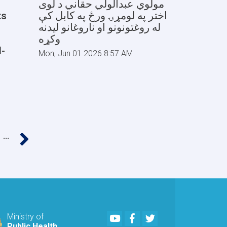
مولوي عبدالولي حقاني د لوی
ts
اختر په لومړۍ ورځ په کابل کې
له روغتونونو او ناروغانو لیدنه
وکړه
l-
Mon, Jun 01 2026 8:57 AM
››
…
e
Youtube
Facebook
Twitter
Ministry of
Public Health