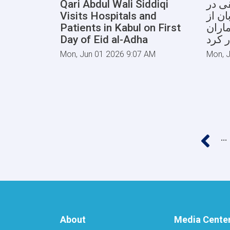
Qari Abdul Wali Siddiqi
ی در
Visits Hospitals and
ن از
Patients in Kabul on First
ماران
Day of Eid al-Adha
 کرد
Mon, Jun 01 2026 9:07 AM
Mon, 
Pagination
‹‹
…
About
Media Cente