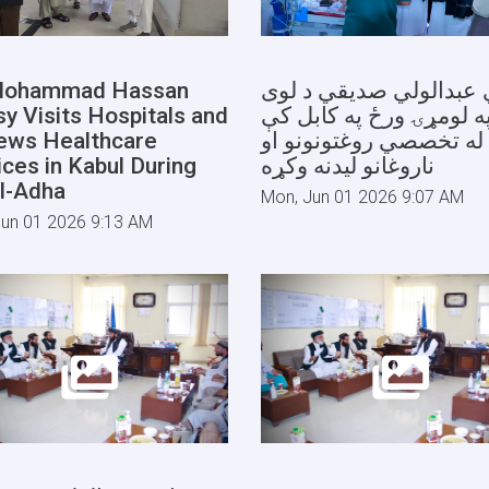
 Mohammad Hassan
 عبدالولي صدیقي د لوی
sy Visits Hospitals and
په لومړۍ ورځ په کابل کې
ews Healthcare
له تخصصي روغتونونو او
ices in Kabul During
ناروغانو لیدنه وکړه
al-Adha
Mon, Jun 01 2026 9:07 AM
Jun 01 2026 9:13 AM