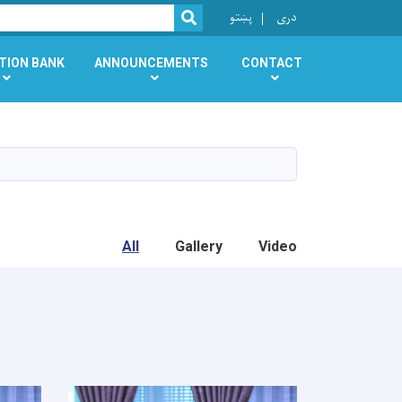
r
دری
پښتو
SEARCH
TION BANK
ANNOUNCEMENTS
CONTACT
All
Gallery
Video