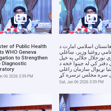
ster of Public Health
غانستان اسلامي امارت د
ts WHO Geneva
امې روغتیا وزیر، ښاغلي
gation to Strengthen
ي نورجلال جلالي په خپل
o Diagnostic
 دفتر کې له جینوا څخه د
ratory
یا نړیوال سازمان راغلي
ي سره مجلس ترسره کړ
un 06 2026 3:39 PM
Sat, Jun 06 2026 3:39 PM