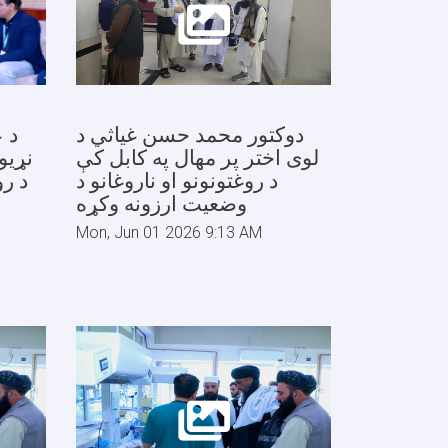
دوکتور محمد حسن غیاثي د
د ع
لوی اختر پر مهال په کابل کې
نړیو
د روغتونونو او ناروغانو د
د رو
وضعیت ارزونه وکړه
Mon, Jun 01 2026 9:13 AM