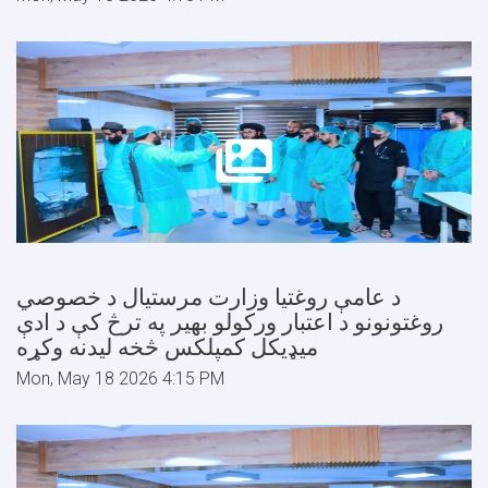
د عامې روغتیا وزارت مرستیال د خصوصي
روغتونونو د اعتبار ورکولو بهیر په ترڅ کې د ادې
میډیکل کمپلکس څخه لیدنه وکړه
Mon, May 18 2026 4:15 PM