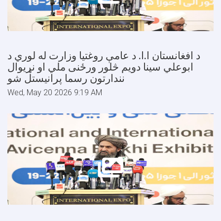
د افغانستان ا.ا. د عامې روغتیا وزارت له لوري د
ابوعلي سینا دویم څلور ورځنی ملي او نړیوال
نندارتون رسما پرانیستل شو
Wed, May 20 2026 9:19 AM