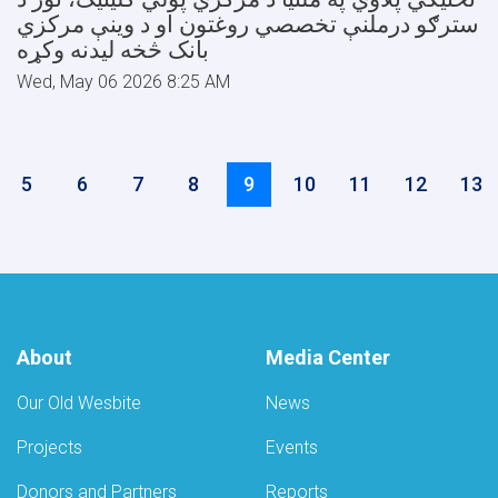
سترګو درملنې تخصصي روغتون او د وینې مرکزي
بانک څخه ليدنه وکړه
Wed, May 06 2026 8:25 AM
Pagination
Page
5
Page
6
Page
7
Page
8
Current
9
Page
10
Page
11
Page
12
Pag
13
page
About
Media Center
Our Old Wesbite
News
Projects
Events
Donors and Partners
Reports