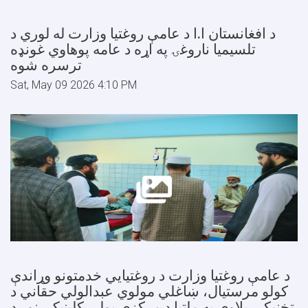
د افغانستان ا.ا د عامې روغتیا وزارت له لوري د
تلسیمیا ناروغۍ په اړه د عامه پوهاوي غونډه
ترسره شوه
Sat, May 09 2026 4:10 PM
د عامې روغتيا وزارت د روغتيايي خدمتونو وړاندې
کولو مرستيال، ښاغلي مولوي عبدالولي حقاني د
تخنيکي پلاوي په ملتیا د مرکزي پولي کلینیک، نور د