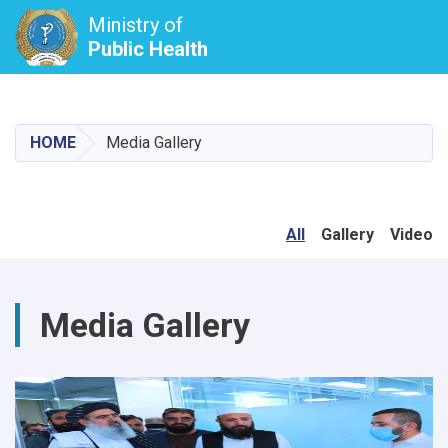
Ministry of
Public Health
Skip
to
main
HOME
Media Gallery
content
All
Gallery
Video
Media Gallery