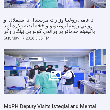
د عامې روغتیا وزارت مرستیال د استقلال او
رواني روغتیا روغتونونو څخه لیدنه وکړه او د
باکیفیته خدماتو پر وړاندې کولو یې ټینګار وکړ
Sun, May 17 2026 3:35 PM
MoPH Deputy Visits Isteqlal and Mental