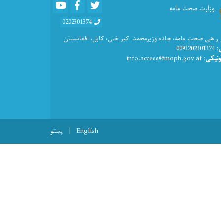
Youtube
Facebook
Twitter
وزارت صحت عامه
0202301374
 راهی صحت عامه، جاده وزیرمحمد اکبر خان، کابل، افغانستان
: 0093202301374
ونیکی
: info.access@moph.gov.af
English
پښتو