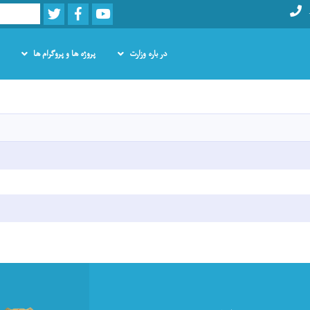
Twitter
Facebook
Youtube
Search
در باره وزارت
پروژه ها و پروگرام ها
Skip
to
main
content