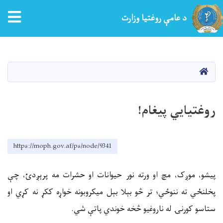
tion
د عامې روغتیا وزارت
اصلي
منځپانګه
دانګل
کور
روغتیايي پیغام!
https://moph.gov.af/ps/node/9341
پیشو، موږک، مچ او ورته نور حیوانات او حشرات مه پرېږدئ، چې
پخلنځي ته ننوځي؛ تر څو بېلا بېل میکروبونه خواړه ککړ نه کړي او
ستاسو کورنۍ له ناروغیو څخه خوندي پاتې شي
.