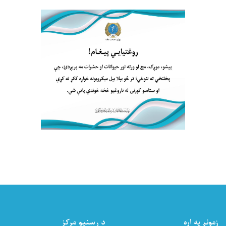
زمونږ په اړه
د رسنیو مرکز