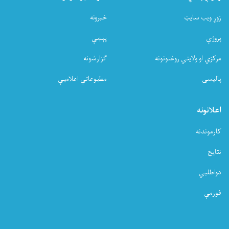
زوړ ویب سایټ
خبرونه
پروژې
پېښې
مرکزي او ولایتي روغتونونه
ګزارشونه
پالیسۍ
مطبوعاتي اعلامیې
اعلانونه
کارموندنه
نتایج
دواطلبي
فورمې