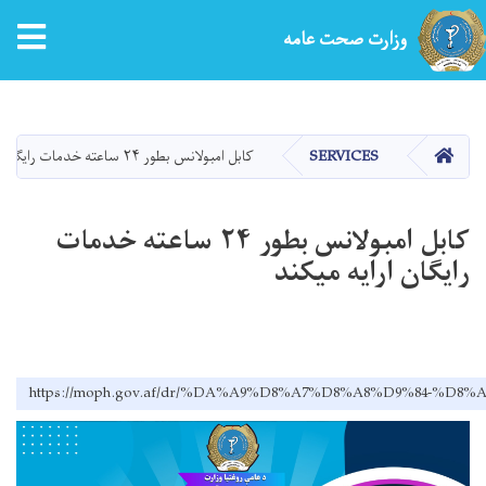
tion
وزارت صحت عامه
Skip
to
main
HOME
SERVICES
کابل امبولانس بطور ۲۴ ساعته خدمات رایگان ارایه میکند
content
کابل امبولانس بطور ۲۴ ساعته خدمات
رایگان ارایه میکند
https://moph.gov.af/dr/%DA%A9%D8%A7%D8%A8%D9%8