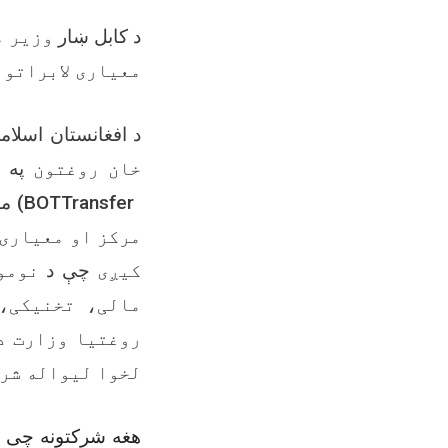
د کابل ښار
وزیر م
معیاری لابراتوا
د افغانستان اسلا
خان روغتون
په 
موډ
BOT
Transfer
مرکز او معیاری 
کیږی
چې د
نوموړ
مالی، تخنیکی،
روغتیا وزارت د
لخوا لیواله ش/
هغه شرکتونه چی نو