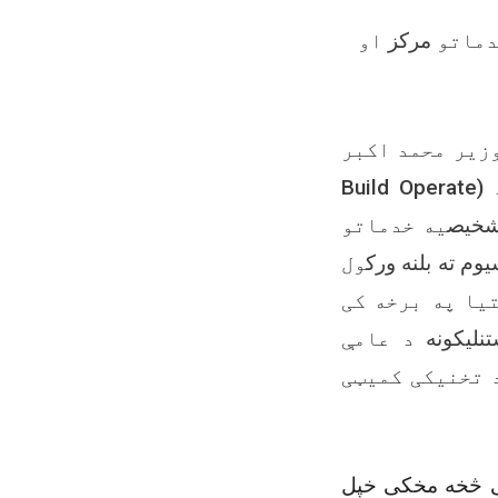
ماتو
مرکز
او
زیر محمد اکبر
Build Operate
(
د
شخیص
یه خدماتو
/  ته بلنه ورک
ول
یا په برخه کی
نلیکونه
د عامې
 تخنیکی کمیټی
یټی څخه مخکی خپل