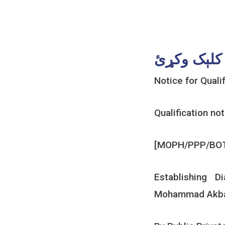
ه کلېک وکړئ
Notice for Qualif
Qualification no
[MOPH/PPP/BOT
Establishing 
Mohammad Akbar