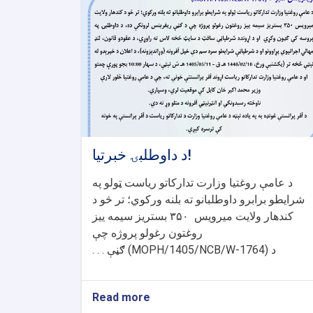
د داوطلبۍ خبرتیا!
د عامې روغتیا وزارت تدارکاتو ریاست ټولو په
شرایطو برابرو داوطلبانو ته بلنه ورکوي؛ تر څو د
بستریز سیمه ییز
۳۵۰
کندهار ولایت میرویس
روغتون رغولو پروژه چې
ګڼې . . .
(MOPH/1405/NCB/W-1764)
د
Read more
about
د