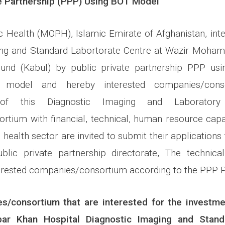
te Partnership (PPP) Using BOT Model
ic Health (MOPH), Islamic Emirate of Afghanistan, int
ing and Standard Labortorate Centre at Wazir Moh
nd (Kabul) by public private partnership PPP usin
) model and hereby interested companies/cons
 of this Diagnostic Imaging and Laboratory
rtium with financial,
t
echnical, human resource capa
 health sector are invited to submit their applications 
ublic private partnership directorate, The technica
nterested companies/consortium according to the
PPP P
s/consortium
that are interested for the investm
r Khan Hospital
Diagnostic Imaging and Stand