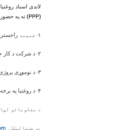
لاندی اسناد روغت
ته په حضوری.
PPP
(
راجستریش
ضمیمه
۱-
۲- د شرکت د کار جواز.
۳- د نوموړی پروژی لپاره پروپوزل ترتیب کول.
۴- د روغتیا په برخه کی کاری تجربی اسناد.
د معلوماتو لپار
om
,
بریښنالیک: