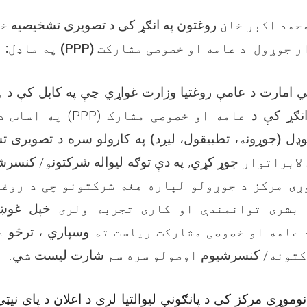
حمد اکبر خان
روغتون په انګړ کی د تصویری تشخیصیه
خد
) په ماډل:
PPP
د عامه او خصوصی مشارکت (
جوړول
ر
مي امارت د عامې روغتیا وزارت غواړي چې په کابل کې د
و
په اساس 
)
PPP
(
عامه او خصوصی مشارک
انګړ کې د
په کارولو سره د تصویری ت
)
، تطبیقول، لیږد
ه
جوړون
(
) ل
کنسرشیوم
و
په دې توګه لیواله شرکتون
,
جوړ کړي
لابراتوار
ی مرکز د جوړولو لپاره هغه شرکتونو چی د روغت
 بشری توانمندې او کاری تجربه ولری
خپل غوښت
 عامه او خصوصی مشارکت ریاست ته
وسپاري ، ترڅو
د
.
ي
ش
شارت لیست
اوصولو سره سم
کنسرشیوم
رکتونه
موړی مرکز کی د پانګونې لیوالتیا لری د اعلان د پای ن