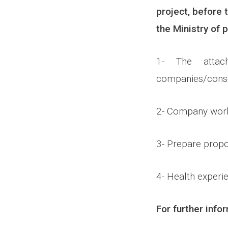
project, before 
the Ministry of 
1- The attac
companies/cons
2- Co
3- Prepare propo
4- Health exper
For further info