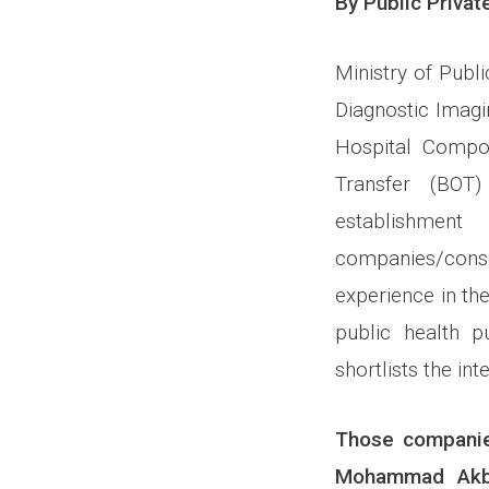
By Public Priva
Ministry of Publ
Diagnostic Imag
Hospital
Compou
Transfer (BOT
establishment
companies/conso
experience in the
public health p
shortlists the i
Those
companie
Mohammad Akba