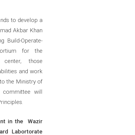
ends to develop a
ammad Akbar Khan
g Build-Operate-
ortium for the
 center, those
bilities and work
to the Ministry of
l committee will
rinciples.
ent in the
Wazir
ard Labortorate