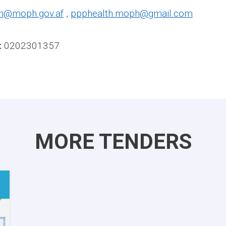
th@moph.gov.af
,
ppphealth.moph@gmail.com
:
0202301357
MORE TENDERS