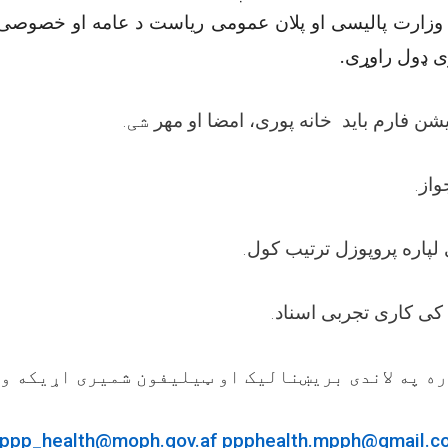
یا وزارت پالیسی او پلان عمومی ریاست د عامه او خصو
)  ډول راوړی
.
شی
ن فارم باید خانه پوری، امضا او مهر
ه په لاندی بریښنالیک او ټیلیفون شمیری اړیکه و
ppp_health@moph.gov.af
ppphealth.mpph@gmail.c