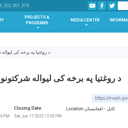
Youtube
Facebook
Twitte
Search
0) 202 301 374
PROJECTS &
RY
MEDIA CENTER
INFORMA
PROGRAMS
Skip
to
main
د روغتیا په برخه کی لیواله ش
content
د روغتیا په برخه کی لیواله شرکتونو ل
https://moph.go
Closing Date
Location کابل - افغانستان
00 PM
Sat, Jun 17 2023 12:00 PM