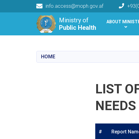
info.access@moph.gov.af
+93(
Main navigation
Ministry of
ABOUT MINIST
Public Health
Public Health
HOME
LIST O
NEEDS
#
Report Nam