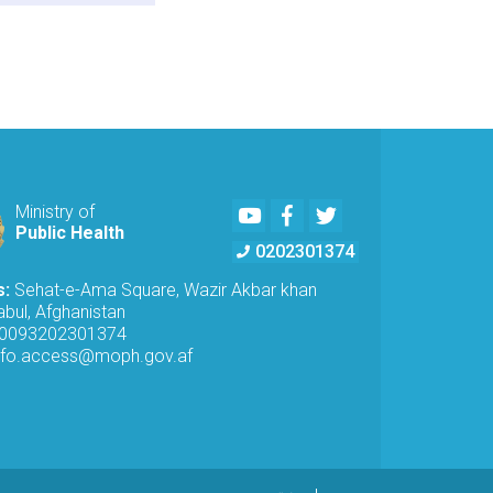
Youtube
Facebook
Twitter
Ministry of
Public Health
0202301374
s:
Sehat-e-Ama Square, Wazir Akbar khan
bul, Afghanistan
0093202301374
nfo.access@moph.gov.af