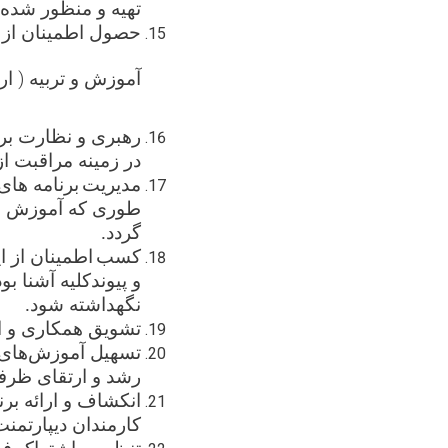
تهیه و منظور شده د
حصول اطمینان از 
آموزش و تربیه
( ار
رهبری و نظارت بر
در زمینه مراقبت از
مدیریت
ب
رنامه‌ های
طوری که آموزش عم
گردد
.
کسب
اطمینان از ا
و پیوندکلیه آشنا بو
نگهداشته شود
.
تشویق همکاری و ان
تسهیل آموزش‌های ک
رشد و ارتقای ظرف
انکشاف و ارائه بر
کارمندان دیپارتمنت