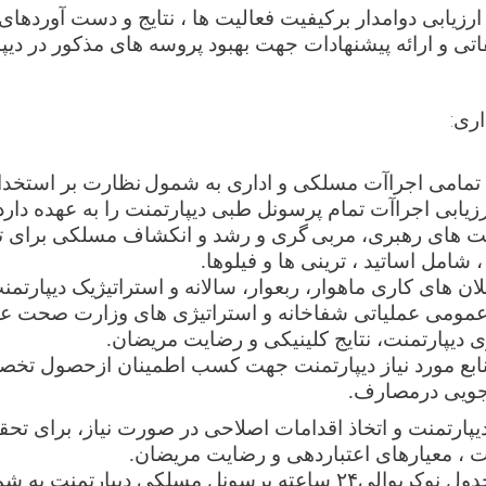
ارزیابی دوامدار برکیفیت فعالیت ها ، نتایج و دست آوردهای
اتی و ارائه پیشنهادات جهت بهبود پروسه های مذکور در دیپ
اری
:
تمامی اجراآت مسلکی و اداری به شمول
نظارت بر استخدا
رزیابی اجراآت تمام پرسونل طبی دیپارتمنت را به عهده دارد
ت های رهبری، مربی
گری و رشد و انکشاف مسلکی برای ت
 شامل اساتید ، ترینی ها و فیلوها
.
ان ‌های
کاری ماهوار، ربعوار، سالانه و استراتیژیک دیپارتمن
 عمومی عملیاتی شفاخانه و استراتیژی های وزارت صحت عا
ی دیپارتمنت، نتایج کلینیکی و رضایت مریضان.
نابع مورد نیاز دیپارتمنت جهت کسب اطمینان ازحصول تخ
 جویی درمصارف.
دیپارتمنت و اتخاذ اقدامات اصلاحی در صورت نیاز، برای تح
 ، معیارهای اعتباردهی و رضایت مریضان
.
ترتیب و تنظیم جدول نوکریوالی۲۴ ساعته پرسونل مسلکی دیپارتمنت 