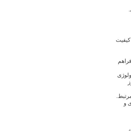
کیفیت
فراهم
ولوژی
ز
مرتبط
.
 و