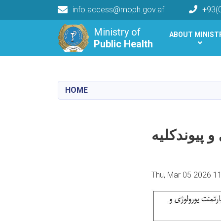
info.access@moph.gov.af
+93(
Main navigation
Ministry of
ABOUT MINIST
Public Health
Public Health
HOME
Thu, Mar 05 2026 1