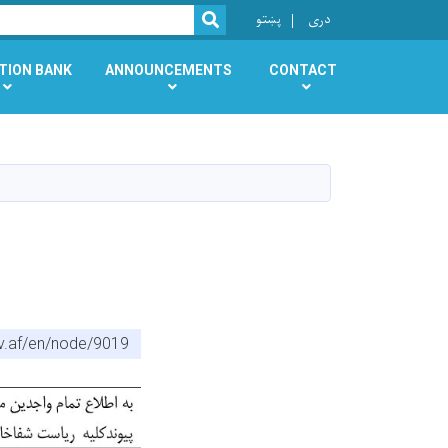
r
دری
پښتو
SEARCH
TION BANK
ANNOUNCEMENTS
CONTACT
v.af/en/node/9019