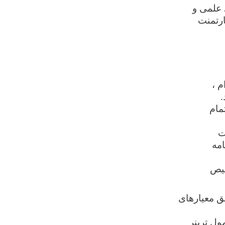
 علمی و
ارتمنت
م ،
.
مام
ت
مه
صیص
قق معیارهای
به شمول ترینر