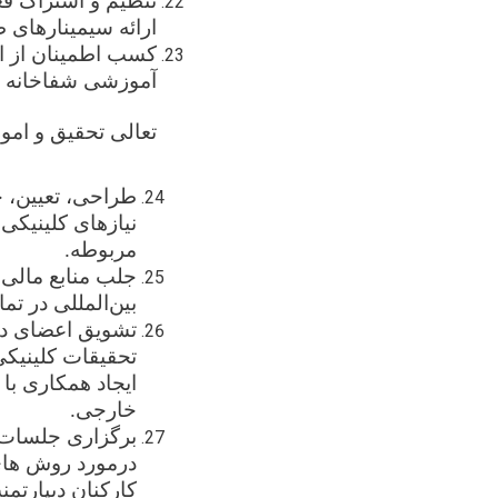
تنظیم و
اشتراک
فع
ارائه سیمینارهای
کسب اطمینان از ای
آموزشی شفاخانه م
تعالی تحقیق و امو
طراحی، تعیین، 
نیازهای کلینیکی
مربوطه
.
جلب منابع مالی 
بین‌المللی در ت
تشویق اعضای دیپ
تحقیقات کلینیکی
ایجاد همکاری با
خارجی.
برگزاری جلسات ع
درمورد روش های
کارکنان دیپارتمن