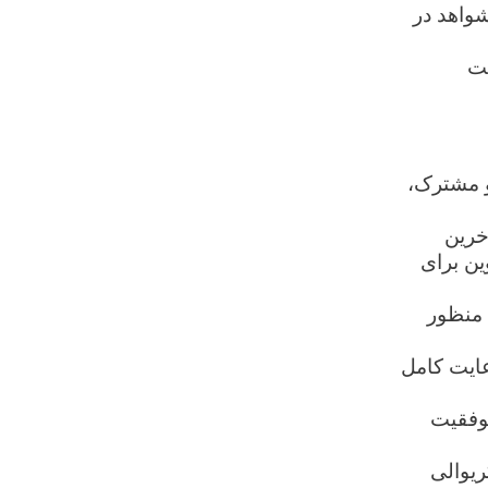
شواهد در
یت
و مشترک،
خرین
ین برای
 منظور
عایت کامل
موفقیت
یوالی