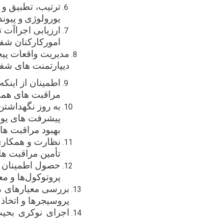
ترتیب، تطبیق و 
یورولوژی
و پیوند
ارزیابی اجراآت 
امورکارکنان شفا
مدیریت واقعات پیچی
دیپارتمنت ‌های شفا
اطمینان از اینکه
مراقبت های همه‌ 
به ‌روز نگهداشت
پیشرفت‌ های یورو
بهبود مراقبت ه
نظارت و همکاری 
تأمین مراقبت ها
حصول اطمینان از
پروتوکول‌ها و مع
بررسی معیارهای
م
پروسیجرها و اتخاذ 
اجرای نوکری بحی