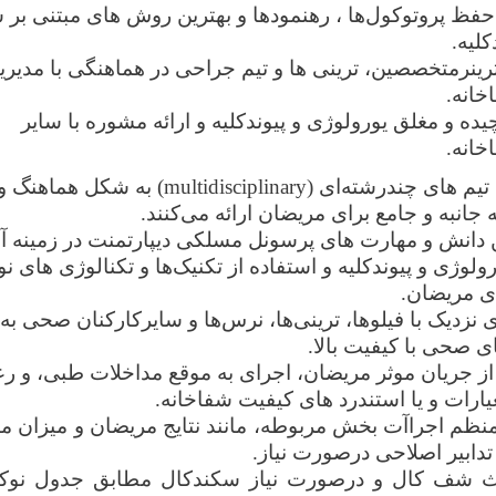
حفظ پروتوکول‌ها ، رهنمودها و بهترین روش های مبتنی بر 
کلیه
.
ترینرمتخصصین، ترینی ها و تیم جراحی در هماهنگی با مدیر
خانه
.
ده و مغلق یورولوژی و پیوندکلیه و ارائه مشوره با سایر
خانه.
 تیم‌ های چندرشته‌ای
(multidisciplinary)
به‌ شکل هماهنگ 
جانبه و جامع برای مریضان ارائه می‌کنند
.
ن دانش و مهارت‌ های پرسونل مسلکی دیپارتمنت در زمینه آ
لوژی و پیوندکلیه و استفاده از تکنیک‌ها و تکنالوژی ‌های نو
ای مریضان
.
نزدیک با فیلوها، ترینی‌ها، نرس‌ها و سایرکارکنان صحی به
ی صحی با کیفیت بالا
.
 جریان موثر مریضان، اجرای به ‌موقع مداخلات طبی، و ر
یارات و یا استندرد های کیفیت شفاخانه
.
نظم
اجراآت بخش مربوطه، مانند نتایج مریضان و میزان 
تدابیر اصلاحی درصورت نیاز.
ث شف کال و درصورت نیاز سکندکال مطابق جدول نوکر