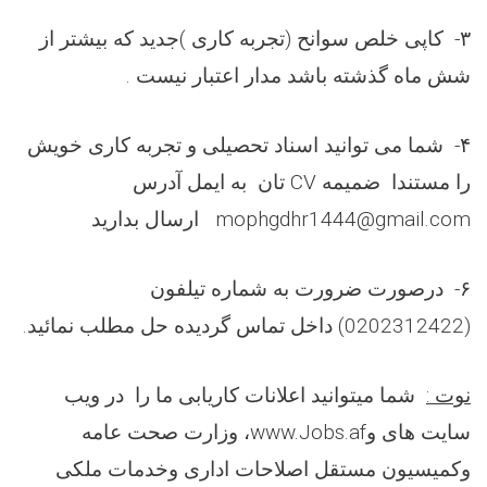
۳- کاپی خلص سوانح (تجربه کاری )جدید که بیشتر از
شش ماه گذشته باشد مدار اعتبار نیست .
۴
- شما می توانید اسناد تحصیلی و تجربه کاری خویش
را مستندا
ضمیمه
CV
تان به ایمل آدرس
mophgdhr1444@gmail.com
ارسال بدارید
۶-
درصورت ضرورت به شماره تيلفون
(
0202312422
) داخل تماس گردیده حل مطلب نمائید.
نوت :
شما میتوانید اعلانات کاریابی ما را در ویب
سایت های
و
www.Jobs.af
، وزارت صحت عامه
وکمیسیون مستقل اصلاحات اداری وخدمات ملکی