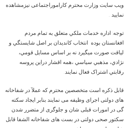
ویب سایت وزارت محترم کاراموراجتماعی نیزمشاهده
نمایید .
توجه: اداره خدمات ملکي متعلق به تمام مردم
افغانستان بوده انتخاب کانديدان بر اصل شايستگي و
لياقت صورت ميگيرد نه بر اساس مسايل قومي،
نژادي، مذهبي سياسي ،همه اقشار دراين پروسه
رقابتي اشتراک فعال نمايند.
قابل ذکره است متخصصین محترم که عملآ در شفاخانه
های دولتی اجرای وظیفه می نمایند بنابر ایجاد سکته
گی در امورات قبلی شان و جلوگری از متضرر شدن
سکتور صحی دولتی در بست های شفاخانه الشفا قابل