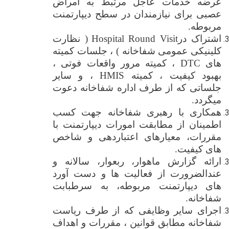
عرضه خدمات عاجل مرتبط به امراض
عصبی برای نیازمندان در سطح دیپارتمنت
مربوطه.
اشتراک در
Round Visit
Hospital
)
نظارت
کلینیکی عمومی
شفاخانه
(
، جلسات کمیته
های
DTC
، کمیته مرور واقعات فوتی ،
بهبود کیفیت ، کمیته
HMIS
، و سایر
جلساتی که از طرف اداره شفاخانه دعوت
میگردد.
همکاری با رهبری شفاخانه جهت کسب
اطمینان از مطابقت امورات دیپارتمنت با
مقررات، معیارهای اعتباردهی و
شاخص
های کیفیت.
ارائه گزارش ماهوار، ربعوار، سالانه و
عندالضرورت از فعالیت ها و دست آورد
های دیپارتمنت مربوطه، به سرطبابت
شفاخانه.
اجرای سایر وظایفی که از طرف ریاست
شفاخانه مطابق قوانین ، مقررات و اهداف