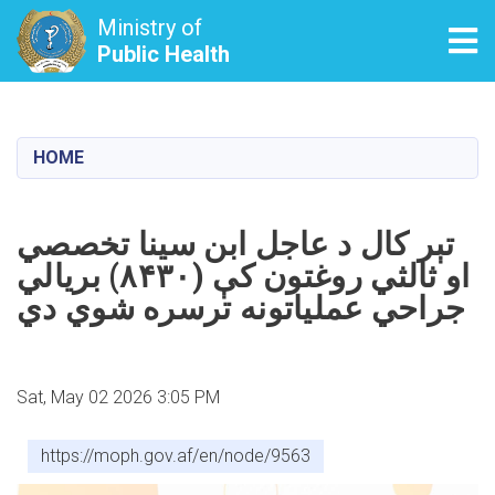
Ministry of
Tog
Public Health
Skip
to
main
HOME
content
تېر کال د عاجل ابن سینا تخصصي
او ثالثي روغتون کې (۸۴۳۰) بریالي
جراحي عملیاتونه ترسره شوي دي
Sat, May 02 2026 3:05 PM
https://moph.gov.af/en/node/9563