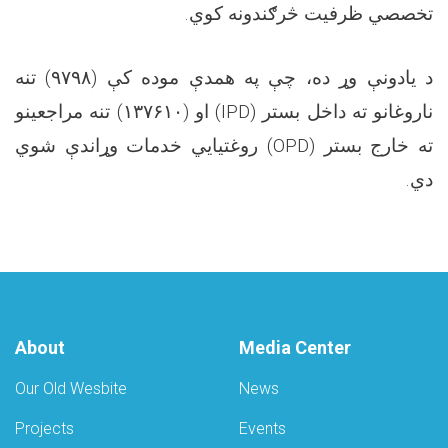
.
تخصصي ظرفیت څرګندونه کوي
تنه
۹۷۹۸)
د یادونې وړ ده، چې په همدې موده کې (
تنه مراجعینو
۱۳۷۶۱۰)
او (
(IPD)
ناروغانو ته داخل بستر
روغتیايي خدمات وړاندې شوي
(OPD)
ته خارج بستر
.
دي
About
Media Center
Our Old Wesbite
News
Projects
Events