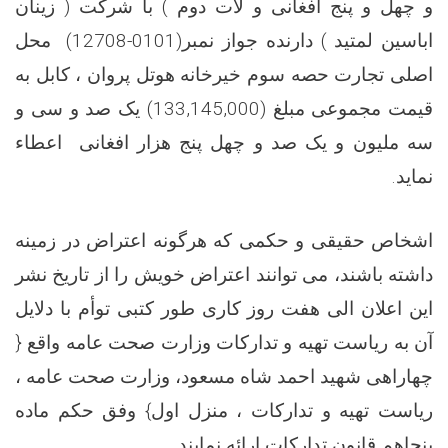
و چهل و پنج افغانی و لات دوم ) با شرکت ( زینان
اباسین لمتید ) دارنده جواز نمبر(0101-12708) محل
اصلی تجارت حصه سوم خیرخانه هوتل پروان ، کابل به
قیمت مجموعی مبلغ (133,145,000) یک صد و سی و
سه ملیون و یک صد و چهل پنج هزار افغانی اعطاء
نماید.
اشخاص حقیقی و حکمی که هرگونه اعتراض در زمینه
داشته باشند، می توانند اعتراض خویش را از تاریخ نشر
این اعلان الی هفت روز کاری طور کتبی توأم با دلایل
آن به ریاست تهیه و تدارکات وزارت صحت عامه واقع {
چهاراهی شهید احمد شاه مسعود، وزارت صحت عامه ،
ریاست تهیه و تدارکات ، منزل اول} وفق حکم ماده
پنجاهم قانون تدارکات ارائه نمایند.