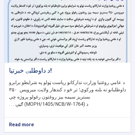
د داوطلبۍ خبرتیا!
د عامې روغتیا وزارت تدارکاتو ریاست ټولو په شرایطو برابرو
داوطلبانو ته بلنه ورکوي؛ تر څو د کندهار ولایت میرویس
۳۵۰
بستریز سیمه ییز روغتون رغولو پروژه چې
د
(MOPH/1405/NCB/W-1764)
ګڼې . . .
Read more
about
د