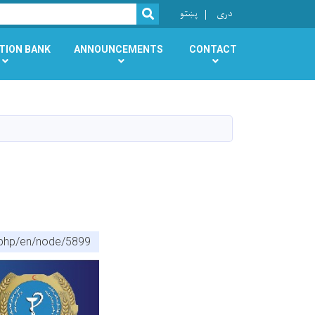
r
دری
پښتو
SEARCH
TION BANK
ANNOUNCEMENTS
CONTACT
x.php/en/node/5899