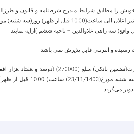
خویش را مطابق شرایط مندرج شرطنامه و قانون و طرزال
 واقع( سه راهی علاوالدین – ناحیه ششم )ارایه نمایند.
 رسیده و انترنتی قابل پذیرش نمی باشد.
تضمین آفر به صورت(تضمین بانکی) مبلغ (270000) (دوص
آفرگشایی به روزسه شنبه مورخ(1/1403
ویر می‌گردد.