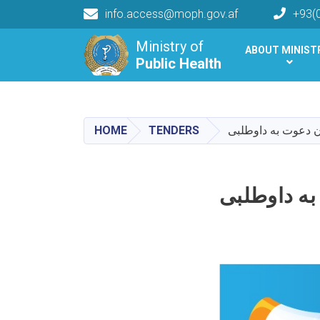
info.access@moph.gov.af
+93(
Main navigation
Ministry of
ABOUT MINIST
Public Health
Public Health
HOME
TENDERS