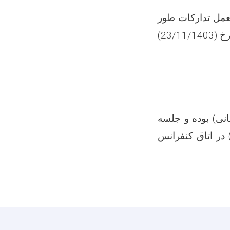
عمل تدارکات طور
سر بسته ازتاریخ نشر اعلان الی ساعت(10:00 قبل از ظهر) روز(سه شنبه) مورخ (23/11/1403)
د و هفتاد هزار افغانی) بوده و جلسه
23/1) ساعت( 10:00 قبل از ظهر) در اتاق کنفرانس