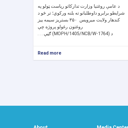
د عامې روغتیا وزارت تدارکاتو ریاست ټولو په
شرایطو برابرو داوطلبانو ته بلنه ورکوي؛ تر څو د
کندهار ولایت میرویس
۳۵۰
بستریز سیمه ییز
روغتون رغولو پروژه چې
د
(MOPH/1405/NCB/W-1764)
ګڼې . . .
Read more
about
د
داوطلبۍ
خبرتیا!
About
Media Cente