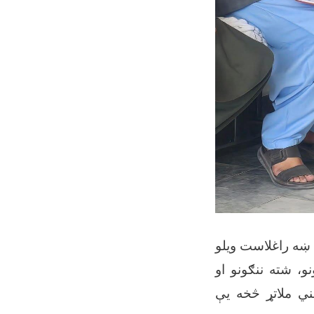
 ښه راغلاست ویلو
و، شته ننګونو او
ني ملاتړ څخه یې