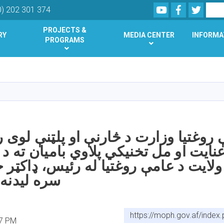
Youtube
Facebook
Twitte
Search
0) 202 301 374
PROJECTS &
RY
MEDIA CENTER
INFORMA
PROGRAMS
Skip
to
main
content
 روغتیا وزارت د څارنې او پلټنې لوی 
عنایت او مل تخنیکي پلاوي بامیان ته د
ولایت د عامې روغتیا له رئیس، ډاکټر 
سره لیدنه
https://moph.gov.af/inde
57 PM