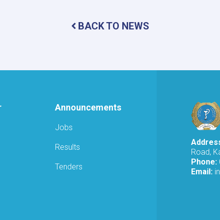
of
Expired
and
BACK TO NEWS
Substandard
Medicines
and
Food
Products
Destroyed
in
Logar
r
Announcements
Jobs
Addres
Results
Road, Ka
Phone:
Tenders
Email:
i