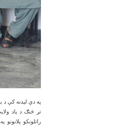
په دې لیدنه کې د 
تر څنګ د یاد ولای
راتلونکو پلانونو