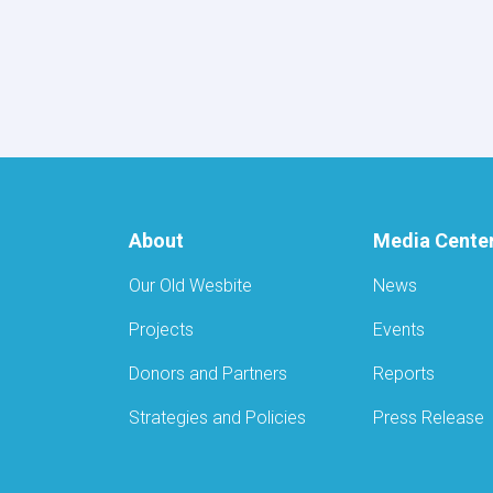
at
Private
Healthcare
Facilities
and
Food
Outlets
in
Samangan
and
Laghman
About
Media Cente
Our Old Wesbite
News
Projects
Events
Donors and Partners
Reports
Strategies and Policies
Press Release