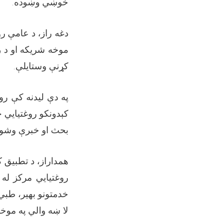
.
خوښي وښوده
دغه راز، د عامې ر
موخه شریکه او د ر
.
کړنې وستایلې
په دې لیدنه کې رو
کېدونکو روغتیايي 
بحث او خبرې وشو
همداراز، د تطبیق 
روغتیايي مرکز له 
خدمتونو بهیر، طبي 
لا ښه والي په موخ