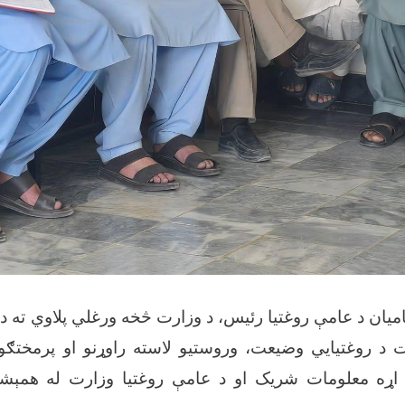
بامیان د عامې روغتیا رئیس، د وزارت څخه ورغلي پلاوي ته د
ت د روغتیايي وضیعت، وروستیو لاسته راوړنو او پرمختګون
 په اړه معلومات شریک او د عامې روغتیا وزارت له همېش