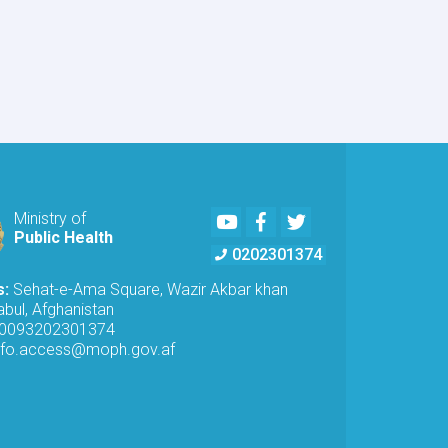
and
Teachers
Receive
Awareness
on
Drug
Addiction
Prevention
Youtube
Facebook
Twitter
Ministry of
Public Health
0202301374
s:
Sehat-e-Ama Square, Wazir Akbar khan
bul, Afghanistan
0093202301374
nfo.access@moph.gov.af