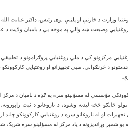
وغتیا وزارت د څارنې او پلټنې لوی رئیس، ډاکټر عنایت الله
وغتیايي وضیعت ښه والي په موخه یې د بامیان ولایت د ع
غتیايي مرکزونو کې د ملي روغتیايي پروګرامونو د تطبیقي
خدمتونو د څرنګوالي، طبي تجهیزاتو او روغتیايي کارکوونکو 
.
ې
کوونکې مؤسسې له مسؤلینو سره په ګډه د بامیان د مرکز ا
ټولو څانګو څخه لیدنه وشوه، د ناروغانو د ثبت راپورونه، 
تجهیزات او له ناروغانو سره د روغتیايي کارکوونکو چلند ارز
ه یو شمېر وړاندیزونه د یاد مرکز له مسؤلینو سره شریک ش