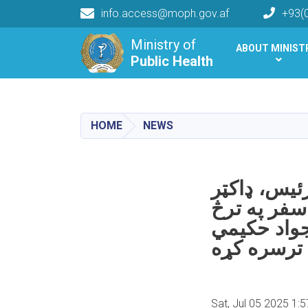
info.access@moph.gov.af
+93(
Main navigation
Ministry of
ABOUT MINIST
Public Health
Public Health
HOME
NEWS
رئیس، ډاکټر
 سفر په ترڅ
جواد حکیمي
 ترسره کړه
Sat, Jul 05 2025 1: