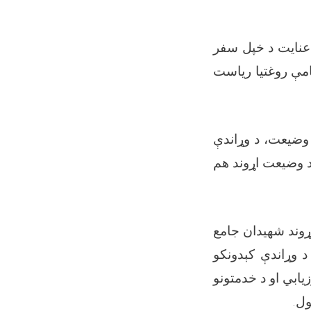
 عنایت د خپل سفر
امې روغتیا ریاست
 وضیعت، د وړاندې
د وضیعت اړوند هم
ړوند شهیدان جامع
د وړاندې کېدونکو
یابي او د خدمتونو
.
ول