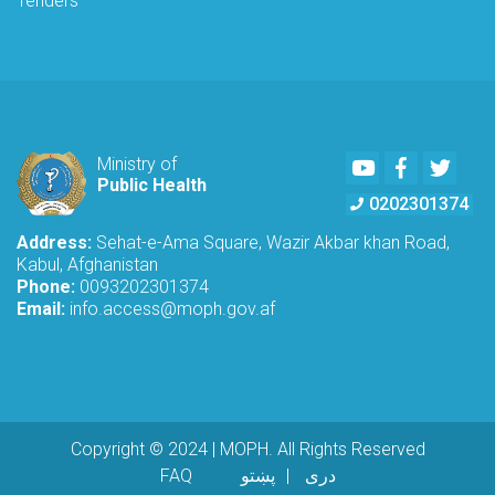
Tenders
Youtube
Facebook
Twitte
Ministry of
Public Health
0202301374
Address:
Sehat-e-Ama Square, Wazir Akbar khan Road,
Kabul, Afghanistan
Phone:
0093202301374
Email:
info.access@moph.gov.af
Copyright © 2024 | MOPH. All Rights Reserved
Footer menu
دری
پښتو
FAQ