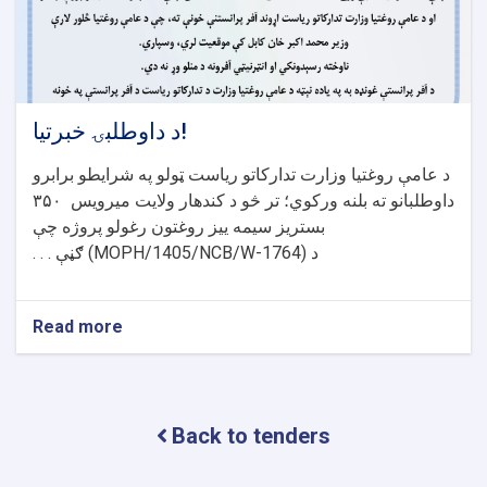
د داوطلبۍ خبرتیا!
د عامې روغتیا وزارت تدارکاتو ریاست ټولو په شرایطو برابرو
داوطلبانو ته بلنه ورکوي؛ تر څو د کندهار ولایت میرویس
۳۵۰
بستریز سیمه ییز روغتون رغولو پروژه چې
د
(MOPH/1405/NCB/W-1764)
ګڼې . . .
Read more
about
د
داوطلبۍ
خبرتیا!
Back to tenders