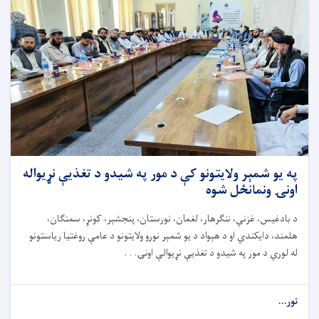
په یو شمېر ولایتونو کې د مور په شیدو د تغذیې نړیواله
اونۍ ونمانځل شوه
د بادغیس، غزني، ننګرهار، لغمان، نورستان، پنجشېر، کونړ، سمنګان،
هلمند، دایکندي او د هېواد د یو شمېر نورو ولایتونو د عامې روغتیا ریاستونو
له لوري د مور په شیدو د تغذیې نړیوالې اونۍ. . .
نور...
about
په