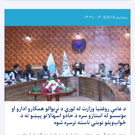
یو
شمېر
ولایتونو
پنجشنبه ۱۴۰۵/۵/۱۵ - ۱۴:۳۱
کې
د
مور
په
شیدو
د
تغذیې
نړیواله
اونۍ
ونمانځل
شوه
د عامې روغتيا وزارت له لوري د نړيوالو همکارو ادارو او
مؤسسو له استازو سره د حادو اسهالاتو پېښو ته د
ځواب‌ویلو نوبتي ناسته ترسره شوه
په دې ناسته کې چې د عامې روغتيا وزارت د ناروغيو د کنټرول او مخنيوي