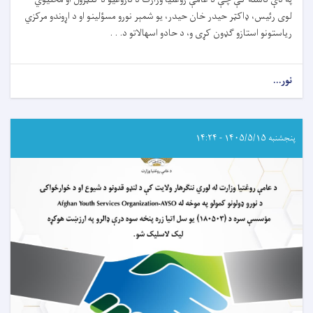
لوی رئیس، ډاکټر حيدر خان حيدر، يو شمېر نورو مسؤلينو او د اړوندو مرکزي
رياستونو استازو ګډون کړی و، د حادو اسهالاتو د. . .
نور...
about
د
عامې
روغتيا
وزارت
پنجشنبه ۱۴۰۵/۵/۱۵ - ۱۴:۲۴
له
لوري
د
نړيوالو
همکارو
ادارو
او
مؤسسو
له
استازو
سره
د