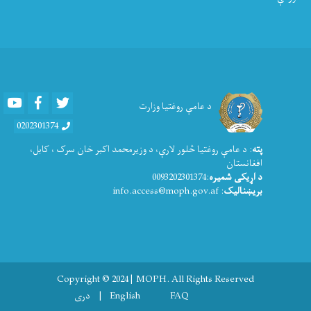
Youtube
Facebook
Twitter
د عامې روغتیا وزارت
0202301374
پته
: د عامې روغتيا څلور لارې، د وزیرمحمد اکبر خان سرک ، کابل،
افغانستان
د اړیکی شمیره
:0093202301374
بریښنالیک
: info.access@moph.gov.af
Copyright © 2024 | MOPH. All Rights Reserved
Footer menu
FAQ
English
دری