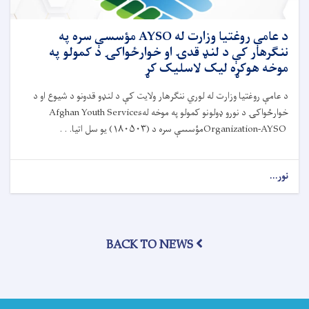
حادو
اسهالاتو
پېښو
د عامې روغتیا وزارت له AYSO مؤسسې سره په
ته
ننګرهار کې د لنډ قدۍ او خوارځواکۍ د کمولو په
د
موخه هوکړه لیک لاسلیک کړ
ځواب‌ویلو
نوبتي
د عامې روغتیا وزارت له لوري ننګرهار ولایت کې د لنډو قدونو د شيوع او د
ناسته
خوارځواکۍ د نورو ډولونو کمولو په موخه له
Afghan Youth Services
ترسره
شوه
Organization-AYSO
مؤسسې سره د (
۱۸۰۵۰۳)
یو سل اتیا. . .
نور...
about
د
عامې
روغتیا
وزارت
BACK TO NEWS
له
AYSO
مؤسسې
سره
په