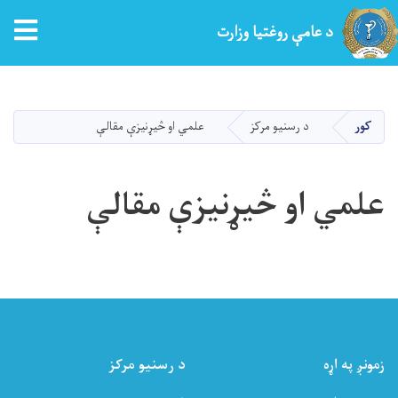
tion
د عامې روغتیا وزارت
اصلي
منځپانګه
دانګل
کور
د رسنیو مرکز
علمي او څیړنیزې مقالې
علمي او څیړنیزې مقالې
زمونږ په اړه
د رسنیو مرکز