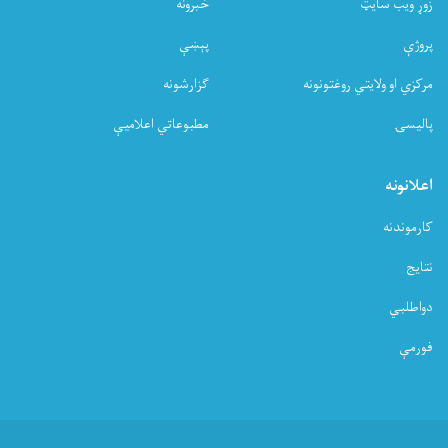
زوړ ویب سایټ
خبرونه
پروژې
پېښې
مرکزي او ولایتي روغتونونه
ګزارشونه
پالیسۍ
مطبوعاتي اعلامیې
اعلانونه
کارموندنه
نتایج
دواطلبي
فورمې