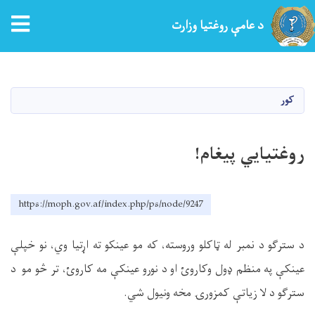
tion
د عامې روغتیا وزارت
اصلي
منځپانګه
دانګل
کور
روغتیايي پیغام!
https://moph.gov.af/index.php/ps/node/9247
د سترګو د نمبر له ټاکلو وروسته، که مو عینکو ته اړتیا وي، نو خپلې
عینکې په منظم ډول وکاروئ او د نورو عینکې مه کاروئ، تر څو مو د
سترګو د لا زیاتې کمزورۍ مخه ونیول شي
.