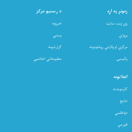
زمونږ په اړه
د رسنیو مرکز
زوړ ویب سایټ
خبرونه
پروژې
پېښې
مرکزي او ولایتي روغتونونه
ګزارشونه
پالیسۍ
مطبوعاتي اعلامیې
اعلانونه
کارموندنه
نتایج
دواطلبي
فورمې