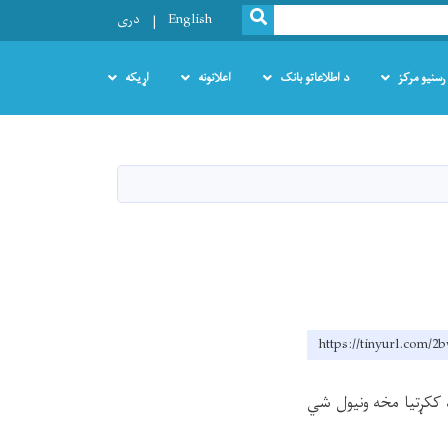
SEARCH
English
دری
رسنیو مرکز
د اطلاعاتو بانک
اعلانونه
اړیکه
https://tinyurl.com/
 ککړتیا مخه ونیول شي