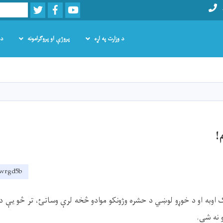
Twitter
Facebook
Youtube
Search
د وزارت په اړه
پروژې او پروګرامونه
د 
اصلي
منځپانګه
دانګل
!
2bwrgd5b
وبه او د خوړو لوښي د حشره‌ وژونکو موادو څخه لرې وساتئ، تر څو يې د
و نه شي
.