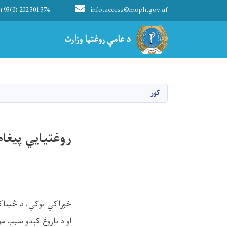
+93(0) 202 301 374
info.access@moph.gov.af
Main navigation
د عامې روغتیا وزارت
د عامې روغتیا وزارت
کور
روغتیايي پیغام
خوراکي توکي، د څښاک ا
او د ناروغ کېدو سبب م