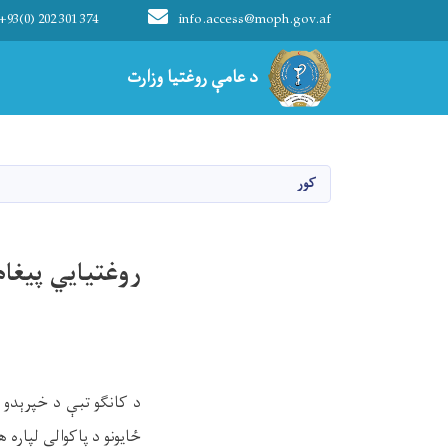
+93(0) 202 301 374
info.access@moph.gov.af
Main navigation
د عامې روغتیا وزارت
د عامې روغتیا وزارت
کور
روغتیايي پیغام
د کانګو تبې د خپرېدو 
ځایونو د پاکوالي لپاره 