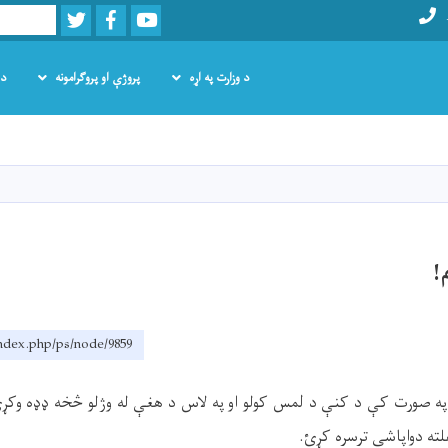
Twitter
Facebook
Youtube
Search
د وزارت په اړه
پروژې او پروګرامونه
د 
اصلي
منځپانګه
دانګل
!
index.php/ps/node/9859
په صورت کې د کنې د لمس کولو او په لاس د هغې له وژلو څخه ډډه وکړئ 
هلته دواپاشي ترسره کړئ
.