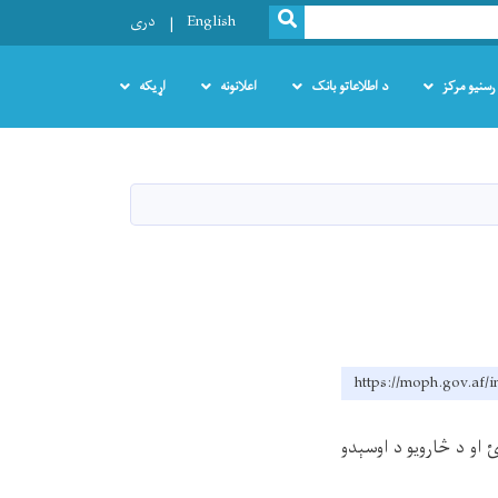
SEARCH
English
دری
رسنیو مرکز
د اطلاعاتو بانک
اعلانونه
اړیکه
https://moph.gov.af/
او د څارويو د اوسېدو