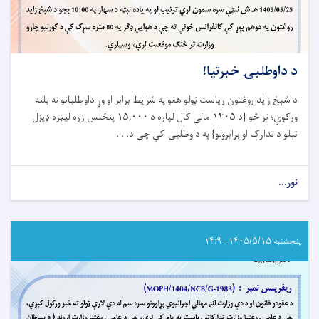
د داوطلبۍ خبرتیا!
د شېخ زاید روغتون ریاست ټولو هغو په شرایط برابر او وړ داوطلبانو ته بلنه
ورکوي؛ تر څو {د
۱۴۰۵
مالي کال لپاره د
۱۵,۰۰۰
پنځلس زره لیټره ډیزل
تېلو د تدارک او برابرولو} په داوطلبۍ کې چې د
. . .
نور...
about
د
داوطلبۍ
خبرتیا!
پنجشنبه ۱۴۰۵/۵/۱۵ - ۱۴:۹