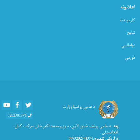
اعلانونه
کارموندنه
نتایج
دواطلبي
فورمې
Youtube
Facebook
Twitter
د عامې روغتیا وزارت
0202301374
پته
: د عامې روغتيا څلور لارې، د وزیرمحمد اکبر خان سرک ، کابل،
افغانستان
د اړیکی شمیره
:0093202301374