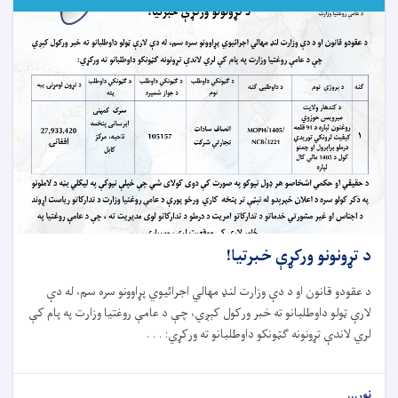
د تړونونو ورکړې خبرتیا!
د
عقودو
قانون
او د د
ې وزارت لنډ مهالي اجرائیوي پړاوونو سره سم، له دې
لارې ټولو داوطلبانو ته خبر ورکول کېږي، چې د عامې روغتیا وزارت په پام کې
لري لاندې تړونونه ګټونکو داوطلبانو ته ورکړي: . . .
نور...
about