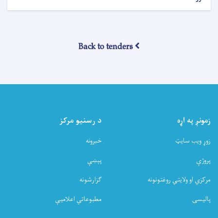
د
تړونونو
ورکړې
خبرتیا!
Back to tenders
زمونږ په اړه
د رسنیو مرکز
زوړ ویب سایټ
خبرونه
پروژې
پېښې
مرکزي او ولایتي روغتونونه
ګزارشونه
پالیسۍ
مطبوعاتي اعلامیې