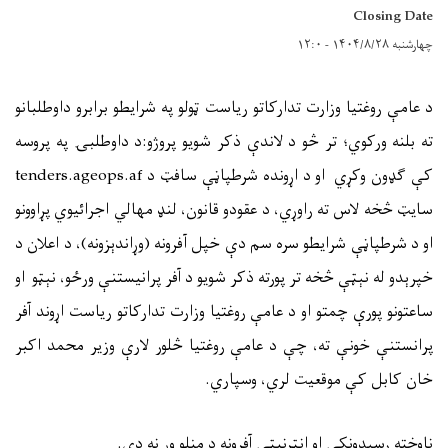
Closing Date
چهارشنبه ۱۴۰۴/۸/۲۸ - ۱۲:۰
د
عامې روغتیا وزارت
تدارکاتو ریاست ټولو
په
شرایط
و
برابرو
داوطلبانو
ته بلنه ورکوي
؛
تر څو
د لاندې ذکر شویو پروژو:
د داوطلبۍ په پروسه
کې ګډون وکړي او
د
اړونده شرط
پ
ا
ڼې سافټ
د
tenders.ageops.af
سایټ څخه لاس
ته
راوړي، د عقودو قانون، لنډ مهالي اجرا
ئ
یوي پړاوونو
او د شرطپاڼې شرایطو سره سم دې خپل
آ
فرونه (وړاندېزونه)، د اعلان د
خپرېدو له نېټې
څخه تر پورته ذکر شویو د آفر پرانیستنې ورځو
،
نېټو او
ساعتونو پورې چمتو او
د عامې روغتیا وزارت تدارکاتو ریاست
اړوند آفر
پرانستنې خونې
ته، چې د عامې روغتیا څلور لارې وزیر محمد اکبر
خان کابل
کې موقعیت لري،
وسپاري
.
ناوخته رس
ې
دونکي او انټرنیټي آفرونه د منلو
وړ
نه دي.