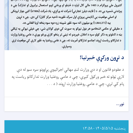
د تړون ورکړې خبرتیا!
د عقودو قانون او د دې وزارت لنډ مهالي اجرائیوي پړاوونو سره سم له دې
لارې ټولو ته خبر ورکول کېږي، چې د عامې روغتیا وزارت تدارکاتو ریاست په
پام کې لري، چې د عامې روغتیا وزارت اړوند ( د . . .
نور...
about
د
تړون
ورکړې
خبرتیا!
پنجشنبه ۱۴۰۵/۵/۱۵ - ۱۳:۵۸