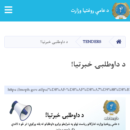
tion
د عامې روغتیا وزارت
اصلي
منځپانګه
دانګل
کور
TENDERS
د داوطلبۍ خبرتیا!
د داوطلبۍ خبرتیا!
https://moph.gov.af/ps/%D8%AF-%D8%AF%D8%A7%D9%88