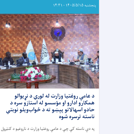
پنجشنبه ۱۴۰۵/۵/۱۵ - ۱۴:۳۱
د عامې روغتيا وزارت له لوري د نړيوالو
همکارو ادارو او مؤسسو له استازو سره د
حادو اسهالاتو پېښو ته د ځواب‌ویلو نوبتي
ناسته ترسره شوه
په دې ناسته کې چې د عامې روغتيا وزارت د ناروغيو د کنټرول