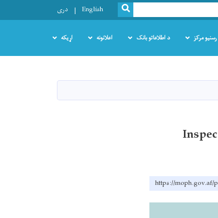
SEARCH
English
دری
رسنیو مرکز
د اطلاعاتو بانک
اعلانونه
اړیکه
Inspec
https://moph.gov.af/