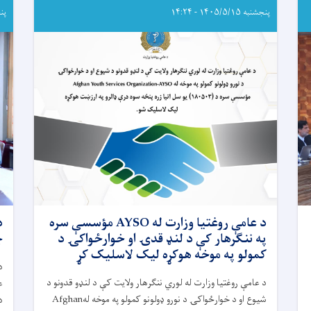
پنجشنبه ۱۴۰۵/۵/۱۵ - ۱۴:۲۴
پنجشنب
د عامې روغتیا وزارت له AYSO مؤسسې سره
په ننګرهار کې د لنډ قدۍ او خوارځواکۍ د
چ
کمولو په موخه هوکړه لیک لاسلیک کړ
د
د عامې روغتیا وزارت له لوري ننګرهار ولایت کې د لنډو قدونو د
ع
شيوع او د خوارځواکۍ د نورو ډولونو کمولو په موخه له
Afghan
د