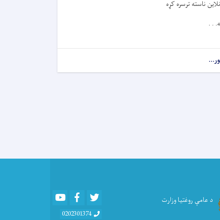
نلاين ناسته ترسره کړه
ه. . .
ور...
about
د
عامې
روغتیا
وزارت
د
SHAMS
څېړنیز
چوکاټ
په
اړه
انلاین
ناسته
ترسره
Youtube
Facebook
Twitter
کړه
د عامې روغتیا وزارت
0202301374