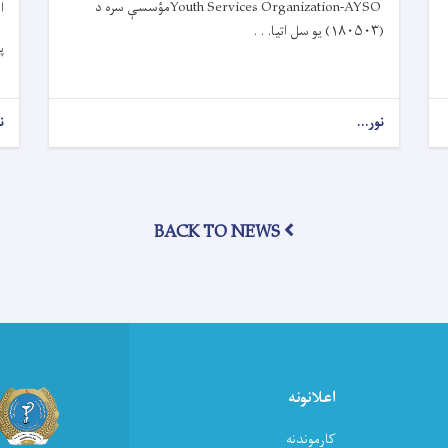
Youth Services Organization-AYSO
مؤسسې سره د
ا
(
۱۸۰۵۰۳)
یو سل اتیا. . .
پ
نور...
about
ن
د
عامې
روغتیا
وزارت
له
BACK TO NEWS
AYSO
مؤسسې
سره
په
ننګرهار
کې
د
لنډ
اعلانونه
قدۍ
او
کارموندنه
خوارځواکۍ