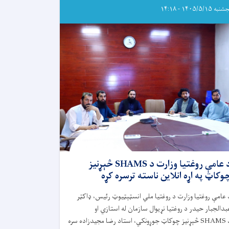
ه ۱۴۰۵/۵/۱۵ - ۱۴:۱۸
د عامې روغتیا وزارت د SHAMS څېړنیز
وکاټ په اړه انلاین ناسته ترسره کړه
 عامې روغتيا وزارت د روغتيا ملي انسټېټیوټ رئيس، ډاکټر
بدالجبار حيدر د روغتيا نړيوال سازمان له استازي او
SHAMS
څېړنيز چوکاټ جوړونکي، استاد رضا مجيدزاده سره