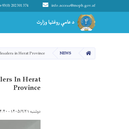
+93(0) 202 301 374
info.access@moph.gov.af
Main navigation
د عامې روغتیا وزارت
د عامې روغتیا وزارت
کور
esalers in Herat Province
NEWS
lers In Herat
Province
دوشنبه ۱۴۰۵/۲/۲۱ - ۱۴:۴۰