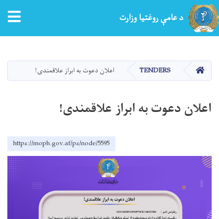
tion
د عامې روغتیا وزارت
اصلي
منځپانګه
دانګل
کور
TENDERS
اعلان دعوت به ابراز علاقمندی!
اعلان دعوت به ابراز علاقمندی!
https://moph.gov.af/ps/node/5595