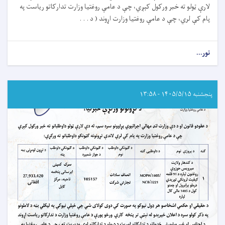
لارې ټولو ته خبر ورکول کېږي، چې د عامې روغتیا وزارت تدارکاتو ریاست په
پام کې لري، چې د عامې روغتیا وزارت اړوند ( د . . .
نور...
about
د
تړون
ورکړې
خبرتیا!
پنجشنبه ۱۴۰۵/۵/۱۵ - ۱۳:۵۸