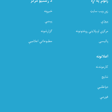
زمونږ په اړه
د رسنیو مرکز
زوړ ویب سایټ
خبرونه
پروژې
پېښې
مرکزي او ولایتي روغتونونه
ګزارشونه
پالیسۍ
مطبوعاتي اعلامیې
اعلانونه
کارموندنه
نتایج
دواطلبي
فورمې