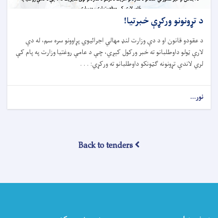
د تړونونو ورکړې خبرتیا!
د
عقودو
قانون
او د د
ې وزارت لنډ مهالي اجرائیوي پړاوونو سره سم، له دې
لارې ټولو داوطلبانو ته خبر ورکول کېږي، چې د عامې روغتیا وزارت په پام کې
لري لاندې تړونونه ګټونکو داوطلبانو ته ورکړي: . . .
نور...
about
د
تړونونو
ورکړې
خبرتیا!
Back to tenders