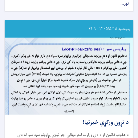
نور...
about
د
داوطلبۍ
خبرتیا!
پنجشنبه ۱۴۰۵/۵/۱۵ - ۱۴:۹
د تړون ورکړې خبرتیا!
د عقودو قانون او د دې وزارت لنډ مهالي اجرائیوي پړاوونو سره سم له دې