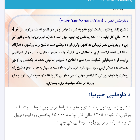
پنجشنبه ۱۴۰۵/۵/۱۵ - ۱۴:۱۳
د داوطلبۍ خبرتیا!
د شېخ زاید روغتون ریاست ټولو هغو په شرایط برابر او وړ داوطلبانو ته بلنه
ورکوي؛ تر څو {د
۱۴۰۵
مالي کال لپاره د
۱۵,۰۰۰
پنځلس زره لیټره ډیزل
تېلو د تدارک او برابرولو} په داوطلبۍ کې چې د
. . .