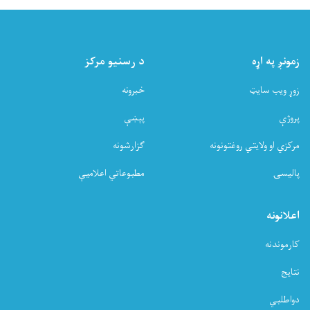
زمونږ په اړه
د رسنیو مرکز
زوړ ویب سایټ
خبرونه
پروژې
پېښې
مرکزي او ولایتي روغتونونه
ګزارشونه
پالیسۍ
مطبوعاتي اعلامیې
اعلانونه
کارموندنه
نتایج
دواطلبي