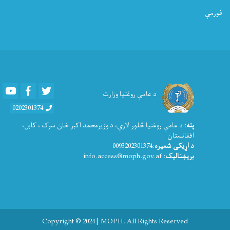
فورمې
Youtube
Facebook
Twitter
د عامې روغتیا وزارت
0202301374
پته
: د عامې روغتيا څلور لارې، د وزیرمحمد اکبر خان سرک ، کابل،
افغانستان
د اړیکی شمیره
:0093202301374
بریښنالیک
: info.access@moph.gov.af
Copyright © 2024 | MOPH. All Rights Reserved