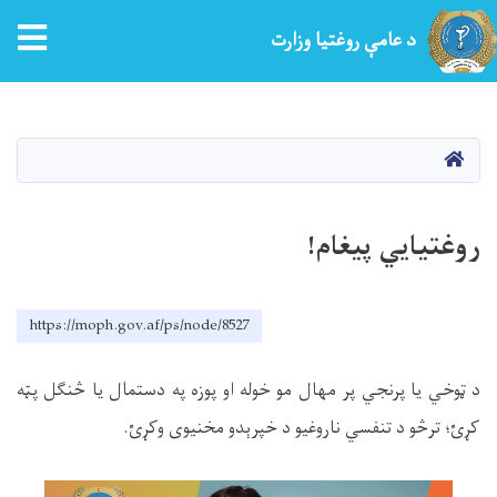
د عامې روغتیا وزارت
اصلي
منځپانګه
دانګل
کور
روغتیایي پیغام!
https://moph.gov.af/ps/node/8527
د ټوخي یا پرنجي پر مهال مو خوله او پوزه په دستمال یا څنګل پټه
کړئ؛ ترڅو د تنفسي ناروغیو د خپرېدو مخنیوی وکړئ
.