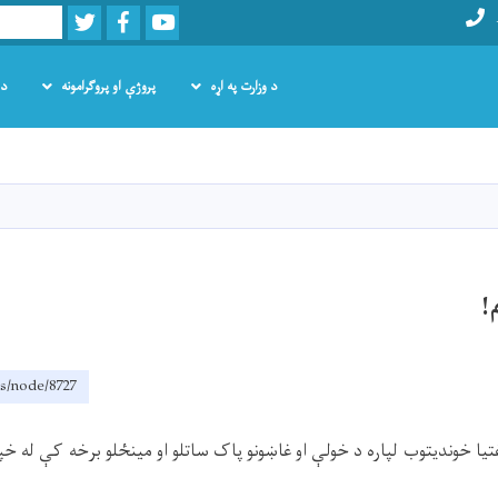
Twitter
Facebook
Youtube
Search
د وزارت په اړه
پروژې او پروګرامونه
د 
اصلي
منځپانګه
دانګل
!
ps/node/8727
غتیا خونديتوب لپاره د خولې او غاښونو پاک ساتلو او مینځلو برخه کې له خپ