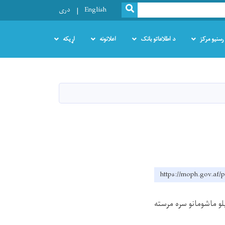
SEARCH
English
دری
رسنیو مرکز
د اطلاعاتو بانک
اعلانونه
اړیکه
https://moph.gov.af/
لو ماشومانو سره مرسته