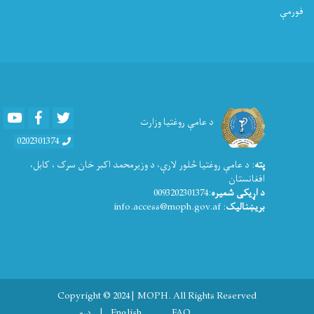
فورمې
Youtube
Facebook
Twitter
د عامې روغتیا وزارت
0202301374
پته
: د عامې روغتيا څلور لارې، د وزیرمحمد اکبر خان سرک ، کابل،
افغانستان
د اړیکی شمیره
:0093202301374
بریښنالیک
: info.access@moph.gov.af
Copyright © 2024 | MOPH. All Rights Reserved
FAQ
English
دری