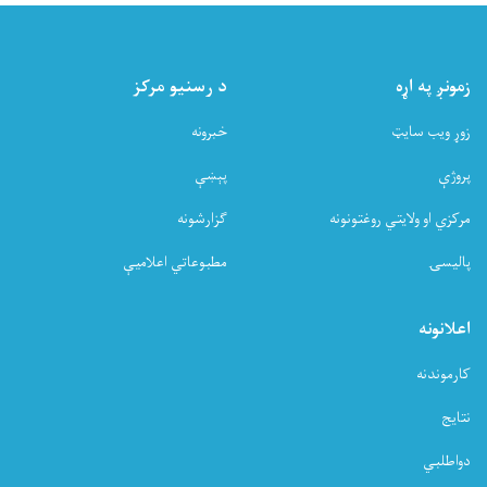
زمونږ په اړه
د رسنیو مرکز
زوړ ویب سایټ
خبرونه
پروژې
پېښې
مرکزي او ولایتي روغتونونه
ګزارشونه
پالیسۍ
مطبوعاتي اعلامیې
اعلانونه
کارموندنه
نتایج
دواطلبي