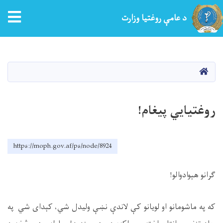
tion
د عامې روغتیا وزارت
اصلي
منځپانګه
دانګل
کور
روغتیايي پیغام!
https://moph.gov.af/ps/node/8924
ګرانو هېوادوالو
!
که په ماشومانو او لویانو کې لاندې نښې ولیدل شي، کېدای شي په