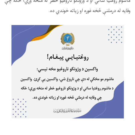
ماشوم روغتیا ساتي او د وژونکو ناروغیو خطر له منځه وړي؛ ځکه چې
وقایه له درملنې څخه غوره او زیاته خوندي ده
.