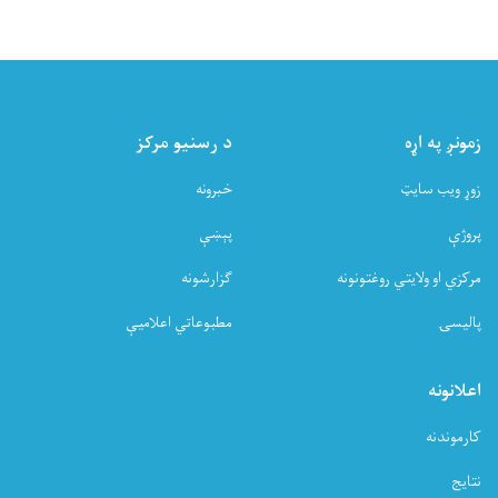
زمونږ په اړه
د رسنیو مرکز
زوړ ویب سایټ
خبرونه
پروژې
پېښې
مرکزي او ولایتي روغتونونه
ګزارشونه
پالیسۍ
مطبوعاتي اعلامیې
اعلانونه
کارموندنه
نتایج