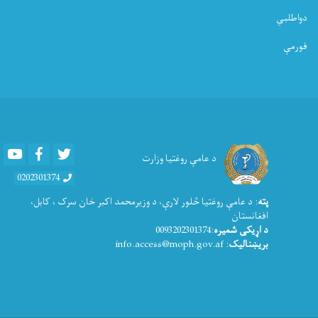
دواطلبي
فورمې
Youtube
Facebook
Twitter
د عامې روغتیا وزارت
0202301374
پته
: د عامې روغتيا څلور لارې، د وزیرمحمد اکبر خان سرک ، کابل،
افغانستان
د اړیکی شمیره
:0093202301374
بریښنالیک
: info.access@moph.gov.af