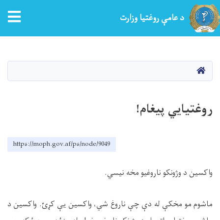
tion
د عامې روغتیا وزارت
اصلي
منځپانګه
دانګل
کور
روغتیايي پیغام!
https://moph.gov.af/ps/node/9049
واکسین د وژونکو ناروغیو مخه نیسي
.
ماشوم مو مخکې له دې چې ناروغ شي، واکسین یې کړئ. واکسین د