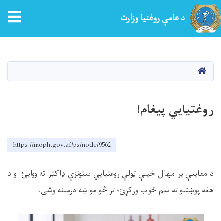
tion
د عامې روغتیا وزارت
اصلي
منځپانګه
دانګل
کور
روغتیايي پيغام!
https://moph.gov.af/ps/node/9562
د معاينې پر مهال خپلې ټولې روغتيايي ستونزې ډاکټر ته ووایئ او د
هغه پوښتنو ته سم ځواب ورکړئ؛ تر څو مو ښه درملنه وشي
.