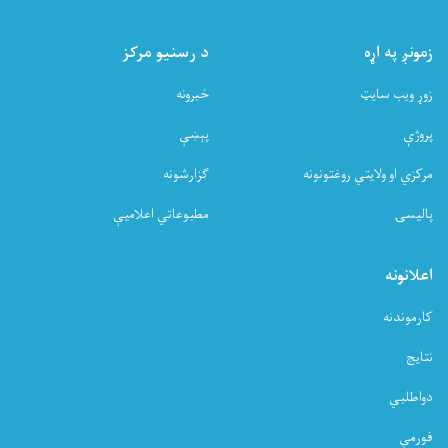
زمونږ په اړه
د رسنیو مرکز
زوړ ویب سایټ
خبرونه
پروژې
پېښې
مرکزي او ولایتي روغتونونه
ګزارشونه
پالیسۍ
مطبوعاتي اعلامیې
اعلانونه
کارموندنه
نتایج
دواطلبي
فورمې