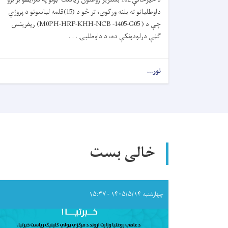
داوطلبانو ته بلنه ورکوي؛ تر څو د (15)قلمه لباسونو د پروژې
چې د
(M0PH-HRP-KHH-NCB -1405-G05 )
ریفرینس
ګڼې درلودونکې ده، د داوطلبۍ . . .
نور...
about
د
داوطلبۍ
خبرتیا!
خالی بست
چهارشنبه ۱۴۰۵/۵/۱۴ - ۱۵:۳۷