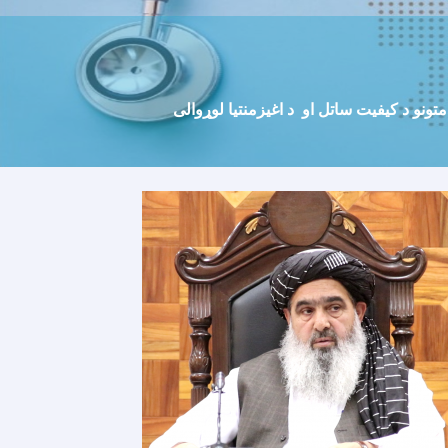
ونو د کیفیت ساتل او د اغیزمنتیا لوړوالی