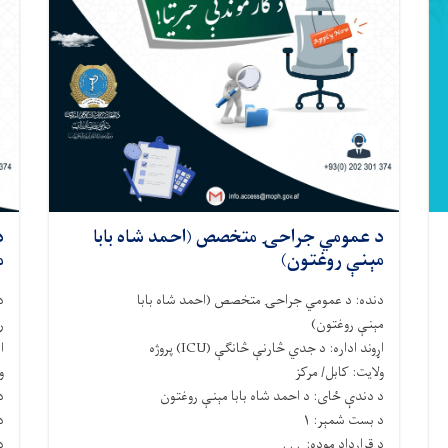
د عمومي جراحۍ متخصص (احمد شاه بابا
د
مېنې روغتون)
م
دنده
:
د
عمومي جراحۍ
متخصص (
احمد شاه بابا
د
مېنې
روغتون)
ر
اړوند اداره
:
د جدي څارنې څانګې
(ICU)
پروژه
ا
ولایت
: کابل/ مرکز
و
د دندې ځای
: د احمد شاه بابا مېنې
روغتون
د
د بست شمېر
:
۱
د
د قرارداد موده
: . . .
د