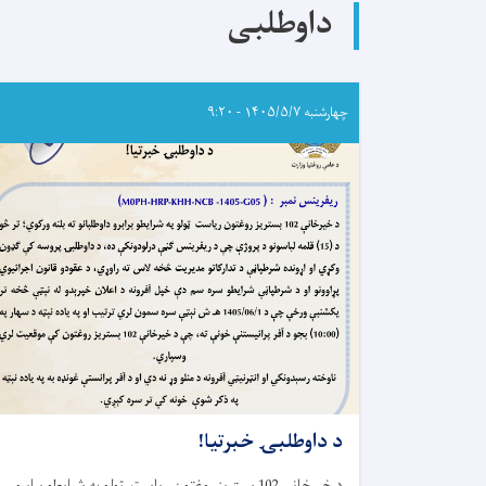
د
داوطلبی
نړيوالو
همکارو
ادارو
او
مؤسسو
چهارشنبه ۱۴۰۵/۵/۷ - ۹:۲۰
له
استازو
سره
د
حادو
اسهالاتو
پېښو
ته
د
ځواب‌ویلو
نوبتي
ناسته
ترسره
شوه
د داوطلبۍ خبرتیا!
د خیرخانې 102 بستریز روغتون ریاست ټولو په شرایطو برابرو