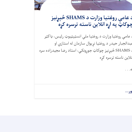
د عامې روغتیا وزارت د SHAMS څېړنیز
وکاټ په اړه انلاین ناسته ترسره کړه
 عامې روغتيا وزارت د روغتيا ملي انسټېټیوټ رئيس، ډاکټر
بدالجبار حيدر د روغتيا نړيوال سازمان له استازي او
SHAMS
څېړنيز چوکاټ جوړونکي، استاد رضا مجيدزاده سره
نلاين ناسته ترسره کړه
ه. . .
ور...
about
د
عامې
روغتیا
وزارت
د
SHAMS