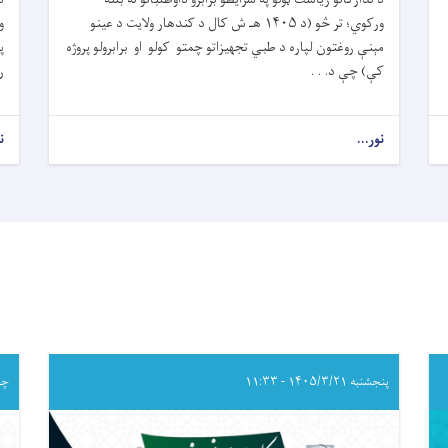
ورکوي؛ تر څو (د
۱۴۰۵
هـ ش کال د کندهار ولایت د عینو
مېنې روغتون لپاره د طبي تجهیزاتو چمتو کولو او برابرولو پروژه
پ
کې) چې د
. . .
ر
نور...
about
ن
داوطلبۍ
خبرتیا!
پنجشنبه ۱۴۰۵/۳/۲۱ - ۱۱:۳۳
چهارشن