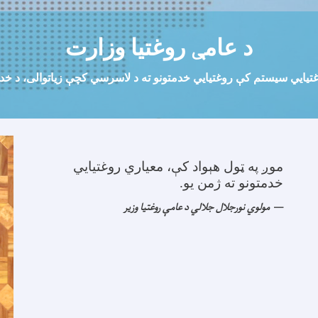
د عام
ې
روغتیا وزارت
وغتيايي سیستم کې روغتيايي خدمتونو ته د لاسرسي کچې زياتوالی، د خدمت
موږ په ټول هېواد کې، معیاري روغتیایي
خدمتونو ته ژمن یو
.
مولوي نورجلال جلالي د عامې روغتیا وزیر