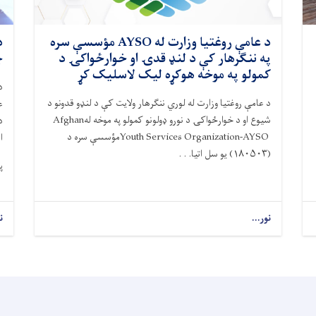
د عامې روغتیا وزارت له AYSO مؤسسې سره
په ننګرهار کې د لنډ قدۍ او خوارځواکۍ د
چ
کمولو په موخه هوکړه لیک لاسلیک کړ
د
د عامې روغتیا وزارت له لوري ننګرهار ولایت کې د لنډو قدونو د
ع
شيوع او د خوارځواکۍ د نورو ډولونو کمولو په موخه له
Afghan
د
Youth Services Organization-AYSO
مؤسسې سره د
ا
(
۱۸۰۵۰۳)
یو سل اتیا. . .
پ
نور...
about
ن
د
عامې
روغتیا
وزارت
له
AYSO