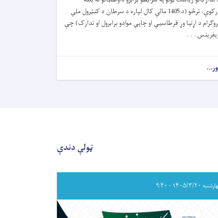
ورکوي، ترڅو (د 1405 مالي کال لپاره د سرطان د کنټرول ملي
روګرام د اړتيا وړ قرطاسیې او چاپي موادو برابرول او تدارک) چې
يفرينس . . .
ور...
about
د
داوطلبۍ
خبرتیا!
ټولې دندې
به ۱۴۰۵/۳/۲۰ - ۹:۴۰