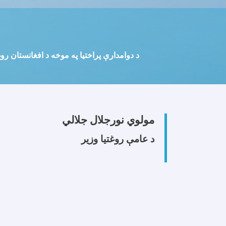
د دوامدارې پراختيا په موخه د افغانستان ر
مولوي نورجلال جلالي
د عامې روغتیا وزیر