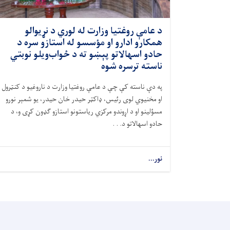
د عامې روغتيا وزارت له لوري د نړيوالو
همکارو ادارو او مؤسسو له استازو سره د
حادو اسهالاتو پېښو ته د ځواب‌ویلو نوبتي
ناسته ترسره شوه
په دې ناسته کې چې د عامې روغتيا وزارت د ناروغيو د کنټرول
او مخنيوي لوی رئیس، ډاکټر حيدر خان حيدر، يو شمېر نورو
مسؤلينو او د اړوندو مرکزي رياستونو استازو ګډون کړی و، د
حادو اسهالاتو د. . .
نور...
about
د
عامې
روغتيا
وزارت
له
لوري