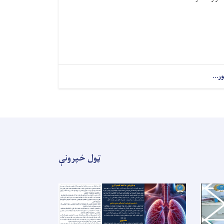
ور...
about
د
عصبي
جراحۍ
متخصص
(
احمد
شاه
بابا
ټول خپرونې
مېنې
روغتون)!