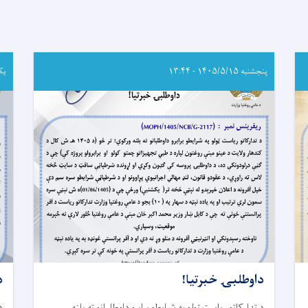
مؤسسې
سره
په
ننګرهار
کې
د
پنجشنبه ۱۴۰۵/۵/۱۵ - ۱۳:۴۴
یکشنبه
لنډ
قدۍ
او
خوارځواکۍ
د
کمولو
په
موخه
هوکړه
لیک
لاسلیک
کړ
داوطلبۍ خبرتیا!
د
د تدارکاتو ریاست ټولو په شرایطو برابرو داوطلبانو ته بلنه
د