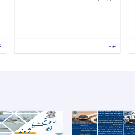
نور...
about
ن
د عمومي
جراحۍ متخصص
(احمد
شاه
بابا
مېنې روغتون)