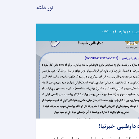
څېړنیز
چوکاټ
نور دلته
په
اړه
انلاین
ناسته
 ۱۴۰۵/۵/۱۱ - ۱۴:۲
ترسره
کړه
 داوطلبۍ خبرتیا!
 تدارکاتو ریاست ټولو په شرایطو برابرو داوطلبانو ته بلنه