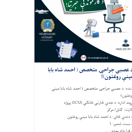
 عصبي جراحۍ متخصص ( احمد شاه بابا
ېنې روغتون)!
نده
:
د
عصبي جراحۍ
متخصص (
احمد شاه بابا مېنې
وغتون)
ړوند اداره
:
د جدي څارنې څانګې
(ICU)
پروژه
لایت
: کابل/ مرکز
 دندې ځای
: د احمد شاه بابا مېنې
روغتون
 بست شمېر
: ۱
 قرارداد موده . . .