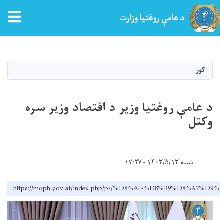
د عامې روغتیا وزارت
اصلي
منځپانګه
دانګل
کور
د عامې روغتیا وزیر د اقتصاد وزیر سره
وکتل
شنبه ۱۴۰۳/۵/۱۳ - ۱۷:۲۷
https://moph.gov.af/index.php/ps/%D8%AF-%D8%B9%