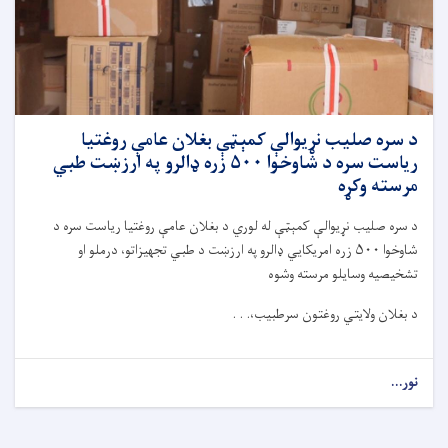
طبي
ټکنالوژۍ،
فزیوتراپي
او
نرسنګ
له
څانګو
د سره صلیب نړیوالې کمېټې بغلان عامې روغتیا
څخه
ریاست سره د شاوخوا ۵۰۰ زره ډالرو په ارزښت طبي
۱۵۲
مرسته وکړه
تنه
زده‌
د سره صلیب نړیوالې کمېټې له لوري د بغلان عامې روغتیا ریاست سره د
کړیالان
شاوخوا ۵۰۰ زره امریکايي ډالرو په ارزښت د طبي تجهیزاتو، درملو او
فارغ
شول
تشخیصیه وسایلو مرسته وشوه
د بغلان ولایتي روغتون سرطبیب،. . .
نور...
about
د
سره
صلیب