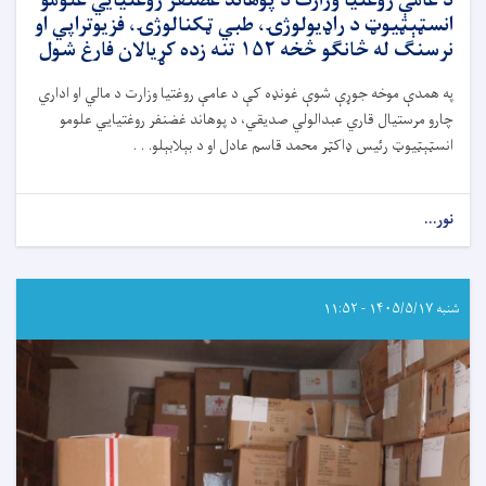
د عامې روغتیا وزارت د پوهاند غضنفر روغتیايي علومو
پروګرامونه
انسټېټیوټ د راډیولوژۍ، طبي ټکنالوژۍ، فزیوتراپي او
ترسره
نرسنګ له څانګو څخه ۱۵۲ تنه زده‌ کړیالان فارغ شول
شول
په همدې موخه جوړې شوې غونډه کې د عامې روغتیا وزارت د مالي او اداري
چارو مرستیال قاري عبدالولي صدیقي، د پوهاند غضنفر روغتیايي علومو
انسټېټیوټ رئیس ډاکټر محمد قاسم عادل او د بېلابېلو. . .
نور...
about
د
عامې
روغتیا
وزارت
شنبه ۱۴۰۵/۵/۱۷ - ۱۱:۵۲
د
پوهاند
غضنفر
روغتیايي
علومو
انسټېټیوټ
د
راډیولوژۍ،