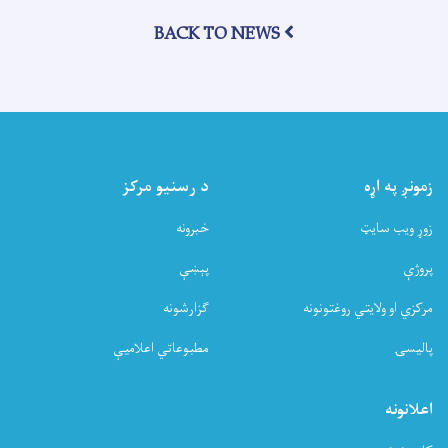
نړیوالې
BACK TO NEWS
کمېټې
بغلان
عامې
روغتیا
ریاست
سره
د
شاوخوا
زمونږ په اړه
د رسنیو مرکز
۵۰۰
زره
زوړ ویب سایټ
خبرونه
ډالرو
په
پروژې
پېښې
ارزښت
طبي
مرکزي او ولایتي روغتونونه
ګزارشونه
مرسته
وکړه
پالیسۍ
مطبوعاتي اعلامیې
اعلانونه