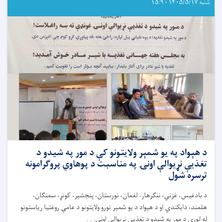
شنبه ۱۴۰۵/۵/۱۷ - ۱۵:۹
د هېواد په یو شمېر ولایتونو کې د مور په شیدو د
تغذیې نړیوالې اونۍ په مناسبت د پوهاوي پروګرامونه
ترسره شول
د بادغیس، غزني، ننګرهار، لغمان، نورستان، پنجشېر، کونړ، سمنګان،
هلمند، دایکندي او د هېواد د یو شمېر نورو ولایتونو د عامې روغتیا ریاستونو
له لوري د مور په شیدو د تغذیې نړیوالې اونۍ. . .