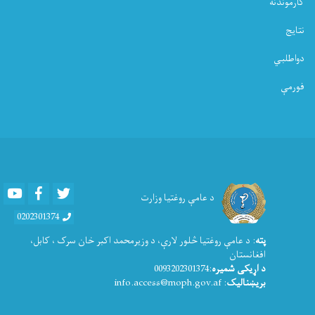
کارموندنه
نتایج
دواطلبي
فورمې
Youtube
Facebook
Twitter
د عامې روغتیا وزارت
0202301374
پته
: د عامې روغتيا څلور لارې، د وزیرمحمد اکبر خان سرک ، کابل،
افغانستان
د اړیکی شمیره
:0093202301374
بریښنالیک
: info.access@moph.gov.af