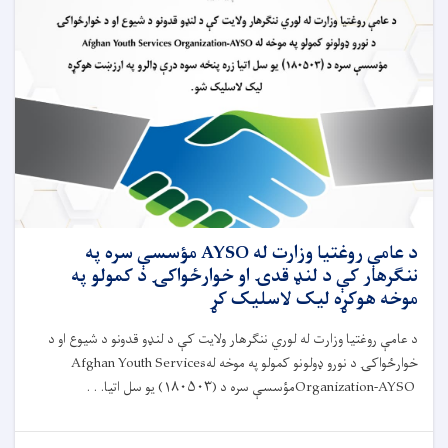
د
نړيوالو
همکارو
ادارو
او
مؤسسو
له
استازو
سره
د
حادو
اسهالاتو
پېښو
د عامې روغتیا وزارت له AYSO مؤسسې سره په
ته
ننګرهار کې د لنډ قدۍ او خوارځواکۍ د کمولو په
د
موخه هوکړه لیک لاسلیک کړ
ځواب‌ویلو
نوبتي
د عامې روغتیا وزارت له لوري ننګرهار ولایت کې د لنډو قدونو د شيوع او د
ناسته
خوارځواکۍ د نورو ډولونو کمولو په موخه له
Afghan Youth Services
ترسره
شوه
Organization-AYSO
مؤسسې سره د (
۱۸۰۵۰۳)
یو سل اتیا. . .