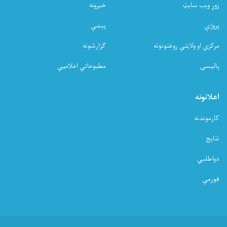
زوړ ویب سایټ
خبرونه
پروژې
پېښې
مرکزي او ولایتي روغتونونه
ګزارشونه
پالیسۍ
مطبوعاتي اعلامیې
اعلانونه
کارموندنه
نتایج
دواطلبي
فورمې