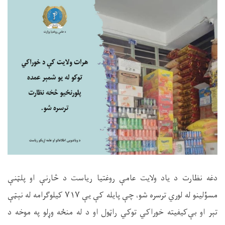
دغه نظارت د ياد ولایت عامې روغتیا ریاست د څارنې او پلټنې
مسؤلینو له لوري ترسره شو، چې پایله کې یې
۷۱۷
کیلوګرامه له نېټې
تېر او بې‌کیفیته خوراکي توکي راټول او د له منځه وړلو په موخه د