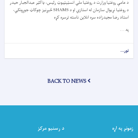
د عامې روغتيا وزارت د روغتيا ملي انسټېټیوټ رئيس، ډاکټر عبدالجبار حيدر
لاسلیک
د روغتيا نړيوال سازمان له استازي او د
SHAMS
څېړنيز چوکاټ جوړونکي،
کړ
استاد رضا مجيدزاده سره انلاين ناسته ترسره کړه
په. . .
نور...
about
د
عامې
روغتیا
وزارت
BACK TO NEWS
د
SHAMS
څېړنیز
چوکاټ
په
اړه
انلاین
ناسته
زمونږ په اړه
د رسنیو مرکز
ترسره
کړه