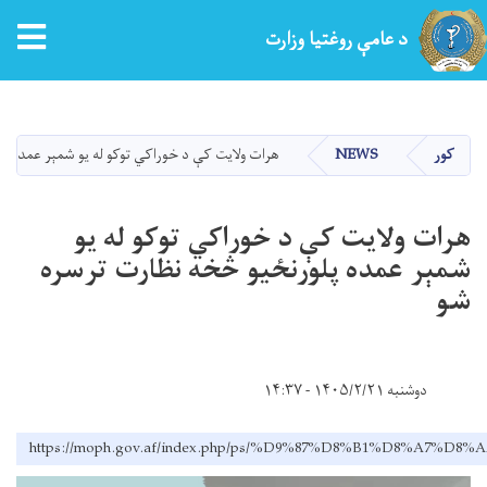
tion
د عامې روغتیا وزارت
اصلي
منځپانګه
دانګل
کور
NEWS
هرات ولایت کې د خوراکي توکو له یو شمېر عمده پ
هرات ولایت کې د خوراکي توکو له یو
شمېر عمده پلورنځیو څخه نظارت ترسره
شو
دوشنبه ۱۴۰۵/۲/۲۱ - ۱۴:۳۷
https://moph.gov.af/index.php/ps/%D9%87%D8%B1%D