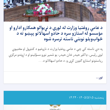
د عامې روغتيا وزارت له لوري د نړيوالو همکارو ادارو او
مؤسسو له استازو سره د حادو اسهالاتو پېښو ته د
ځواب‌ویلو نوبتي ناسته ترسره شوه
په دې ناسته کې چې د عامې روغتيا وزارت د ناروغيو د کنټرول او مخنيوي
لوی رئیس، ډاکټر حيدر خان حيدر، يو شمېر نورو مسؤلينو او د اړوندو مرکزي
رياستونو استازو ګډون کړی و، د حادو اسهالاتو د. . .
نور...
about
د
عامې
روغتيا
وزارت
پنجشنبه ۱۴۰۵/۵/۱۵ - ۱۴:۲۴
له
لوري