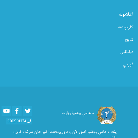
اعلانونه
کارموندنه
نتایج
دواطلبي
فورمې
Youtube
Facebook
Twitter
د عامې روغتیا وزارت
0202301374
پته
: د عامې روغتيا څلور لارې، د وزیرمحمد اکبر خان سرک ، کابل،
افغانستان