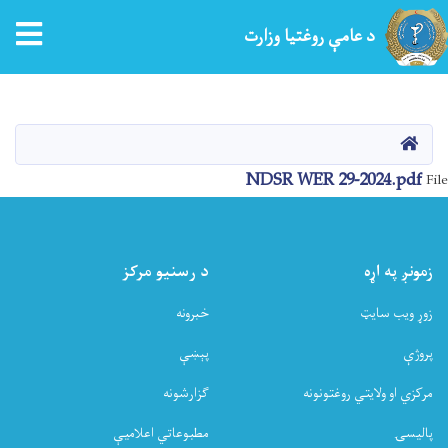
tion
د عامې روغتیا وزارت
اصلي
منځپانګه
دانګل
کور
NDSR WER 29-2024.pdf
File
زمونږ په اړه
د رسنیو مرکز
زوړ ویب سایټ
خبرونه
پروژې
پېښې
مرکزي او ولایتي روغتونونه
ګزارشونه
پالیسۍ
مطبوعاتي اعلامیې