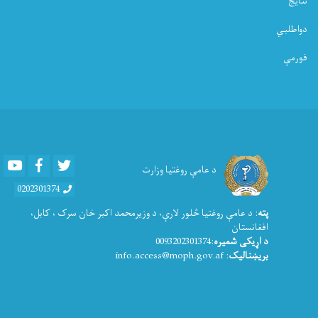
نتایج
دواطلبي
فورمې
Youtube
Facebook
Twitter
د عامې روغتیا وزارت
0202301374
پته
: د عامې روغتيا څلور لارې، د وزیرمحمد اکبر خان سرک ، کابل،
افغانستان
د اړیکی شمیره
:0093202301374
بریښنالیک
: info.access@moph.gov.af