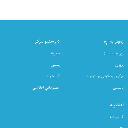
زمونږ په اړه
د رسنیو مرکز
زوړ ویب سایټ
خبرونه
پروژې
پېښې
مرکزي او ولایتي روغتونونه
ګزارشونه
پالیسۍ
مطبوعاتي اعلامیې
اعلانونه
کارموندنه