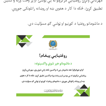
مهرباني وکړئ روغتیایي مرکزونو ته یې یوسئ او پر وخت ورته واکسین
تطبیق کړئ، ځکه دا کار د هغوی ښه او روښانه راتلونکی جوړوي.
د ماشومانو روغتیا د کورنیو او ټولنې ګډ مسؤلیت دی.