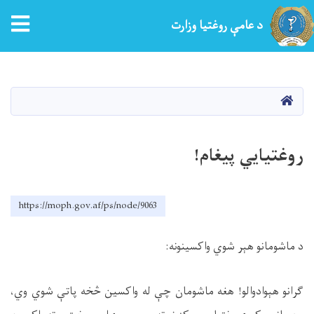
tion
د عامې روغتیا وزارت
اصلي
منځپانګه
دانګل
کور
روغتیایي پیغام!
https://moph.gov.af/ps/node/9063
د ماشومانو هېر شوي واکسینونه:
ګرانو هېوادوالو! هغه ماشومان چې له واکسین څخه پاتې شوي وي،