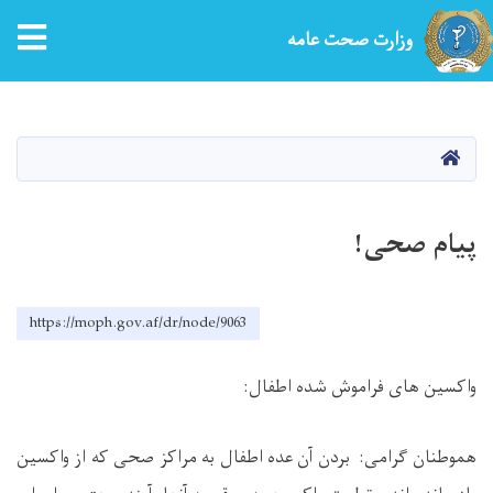
tion
وزارت صحت عامه
Skip
to
main
HOME
content
پیام صحی!
https://moph.gov.af/dr/node/9063
واکسین های فراموش شده اطفال
:
هموطنان گرامی: بردن آن عده اطفال به مراکز صحی که از واکسین