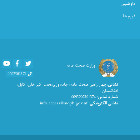
داوطلبی
فورم ها
Youtube
Facebook
Twitter
وزارت صحت عامه
0202301374
نشانی
:چهار راهی صحت عامه، جاده وزیرمحمد اکبر خان، کابل،
افغانستان
شماره تماس
: 0093202301374
نشانی الکترونیکی
: info.access@moph.gov.af