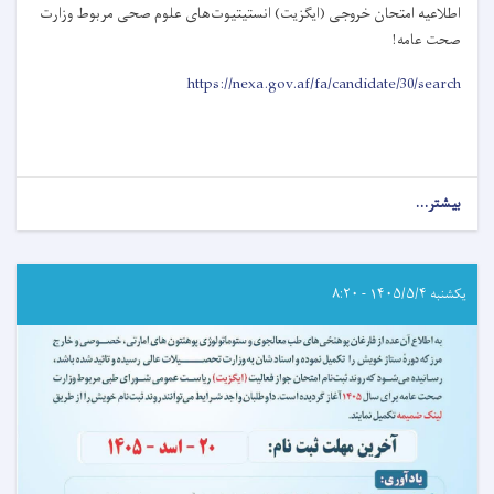
اطلاعیه امتحان خروجی (ایگزیت) انستیتیوت‌های علوم صحی مربوط وزارت
صحت عامه
!
https://nexa.gov.af/fa/candidate/30/search
بیشتر...
about
اطلاعیه
امتحان
خروجی
(ایگزیت)
یکشنبه ۱۴۰۵/۵/۴ - ۸:۲۰
انستیتیوت‌های
علوم
صحی
مربوط
وزارت
صحت
عامه!