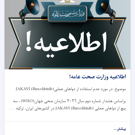
رياست
عمومی
شورای
طبی
مربوط
وزارت
صحت
عامه!
اطلاعیه وزارت صحت عامه!
موضوع: در مورد عدم استفاده از دواهای جعلی
JAKAVI (Ruxolitinib)
براساس هشدار شماره دوم سال
۲۰۲۶
سازمان صحی جهان
(WHO)
، سه
بیچ از دواهای جعلی
JAKAVI (Ruxolitinib)
در کشورهای ایران، ترکیه . . .
بیشتر...
about
اطلاعیه