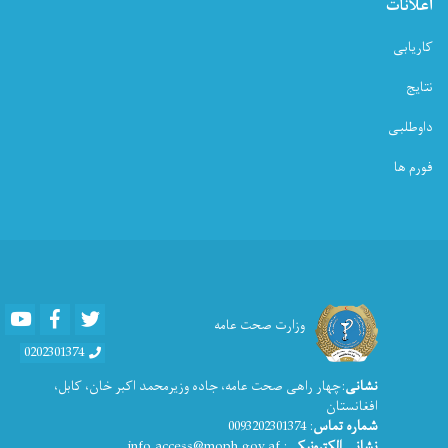
اعلانات
کاریابی
نتایج
داوطلبی
فورم ها
Youtube
Facebook
Twitter
وزارت صحت عامه
0202301374
نشانی
:چهار راهی صحت عامه، جاده وزیرمحمد اکبر خان، کابل،
افغانستان
شماره تماس
: 0093202301374
نشانی الکترونیکی
: info.access@moph.gov.af