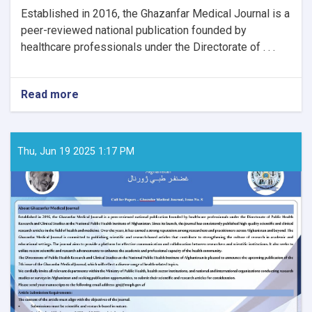
Established in 2016, the Ghazanfar Medical Journal is a
peer-reviewed national publication founded by
healthcare professionals under the Directorate of . . .
Read more
about
Call
for
Papers
–
Thu, Jun 19 2025 1:17 PM
Ghaznfar
Medical
Journal,
Issue
No.
8: