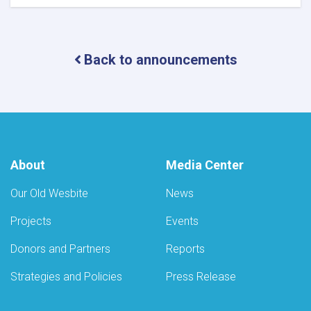
Notice
of
Mobile
Health
Back to announcements
Camps
for
Eye
Care
by
the
Ministry
of
About
Media Center
Public
Health
Our Old Wesbite
News
Projects
Events
Donors and Partners
Reports
Strategies and Policies
Press Release