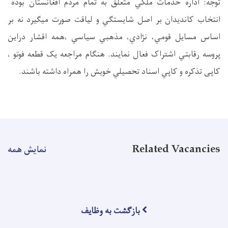
توجه: اداره خدمات ملکي متعلق به تمام مردم افغانستان بوده
انتخاب کانديدان بر اصل شايستگي و لياقت صورت ميگيرد نه بر
اساس مسايل قومي، نژادي، مذهبي سياسي ،همه اقشار دراين
پروسه رقابتي اشتراک فعال نمايند. هنگام مراجعه يک قطعه فوتو ،
کاپی تذکره و کاپي اسناد تحصيلي خويش را همراه داشته باشند.
Related Vacancies
نمایش همه
بازگشت به وظایف