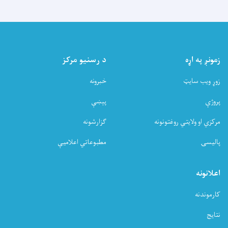
زمونږ په اړه
د رسنیو مرکز
زوړ ویب سایټ
خبرونه
پروژې
پېښې
مرکزي او ولایتي روغتونونه
ګزارشونه
پالیسۍ
مطبوعاتي اعلامیې
اعلانونه
کارموندنه
نتایج