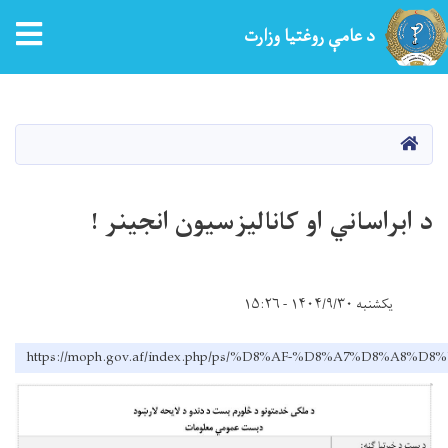
tion
د عامې روغتیا وزارت
اصلي
منځپانګه
دانګل
کور
د ابراساني او کانالیزسیون انجینر !
یکشنبه ۱۴۰۴/۹/۳۰ - ۱۵:۲۶
https://moph.gov.af/index.php/ps/%D8%AF-%D8%A7%D