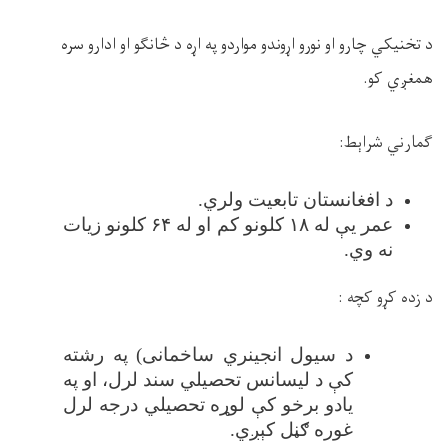
د تخنیکي چارو او نورو اړوندو مواردو په اړه د څانګو او ادارو سره
همغږي کو
.
ګمارني شراېط
:
د افغانستان تابعیت ولري
.
عمر یې له
۱۸
کلونو کم او له
۶۴
کلونو زیات
نه وي
.
د زده کړو کچه
:
د سیول انجینري ساخمانی) په رشته
کې د لیسانس تحصیلي سند لرل، او په
یادو برخو کې لوړه تحصیلي درجه لرل
غوره ګڼل کېږي
.