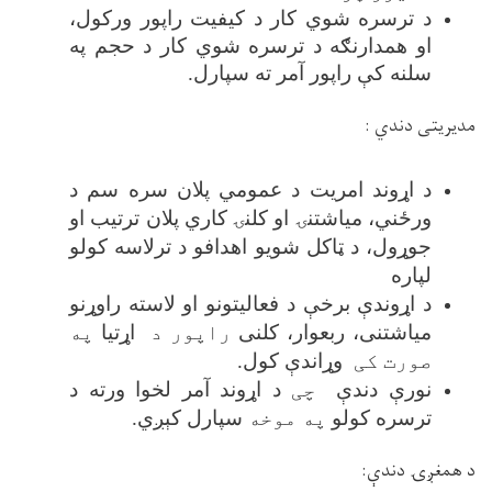
د ترسره شوي کار د کیفیت راپور ورکول،
او همدارنګه د ترسره شوي کار د حجم په
سلنه کې راپور آمر ته سپارل
.
مدیریتی دندي
:
د اړوند امریت د عمومي پلان سره سم د
ورځني، میاشتنۍ او کلنۍ کاري پلان ترتیب او
جوړول، د ټاکل شویو اهدافو د ترلاسه کولو
لپاره
د اړوندې برخې د فعالیتونو او لاسته راوړنو
میاشتنی، ربعوار، کلنی
راپور د
اړتیا
په
صورت کی
وړاندې کول
.
نورې دندې
چی
د اړوند آمر لخوا ورته د
ترسره کولو
په موخه
سپارل کېږي
.
د همغږۍ دندې
: