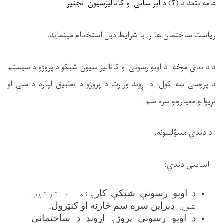
عامه بتعداد (۲)
د ابراساني او کانالیزسیون انجنیر
ریاست ساختمان ها را با شرایط ذیل استخدام مینماید.
د د ندي موخه: د اوبو رسونې او کانالیزاسیون شبکو د پروژو د سیستم
د پروسې ښه کول، د اړوند وزارت د پروژو د تطبیق لپاره د ملي او
نړیوالو معیارونو سره سم
.
د دندي مسؤلیتونه.
اساسی
دندي
:
د اوبو رسونې شبکې کار
ونه د ترتیب
شوي
ډیزاین سره سم څارنه او کنټرول
.
د اوبو رسونې پروژ
و
اړوند د ساختماني