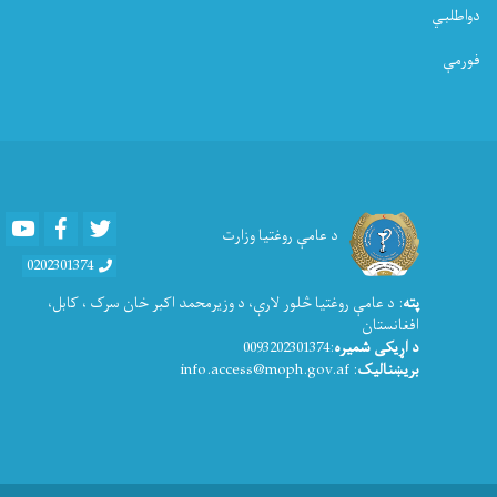
دواطلبي
فورمې
Youtube
Facebook
Twitter
د عامې روغتیا وزارت
0202301374
پته
: د عامې روغتيا څلور لارې، د وزیرمحمد اکبر خان سرک ، کابل،
افغانستان
د اړیکی شمیره
:0093202301374
بریښنالیک
: info.access@moph.gov.af