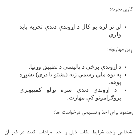
کاری تجربه:
لږ تر لږه یو کال د اړوندې دندې تجربه باید
ولري.
اړین مهارتونه
:
د اړوندې برخې د پالیسي د تطبیق وړتیا
.
په یوه ملي رسمي ژبه (پښتو یا دري) بشپړه
پوهه
.
د اړوندې دندې سره تړلو کمپیوټري
پروګرامونو کې مهارت
.
رهنمود برای اخذ و تسلیمی درخواست
ها:
اشخاص واجد شرایط نکات ذیل را جدا مراعات کنید در غیر آن