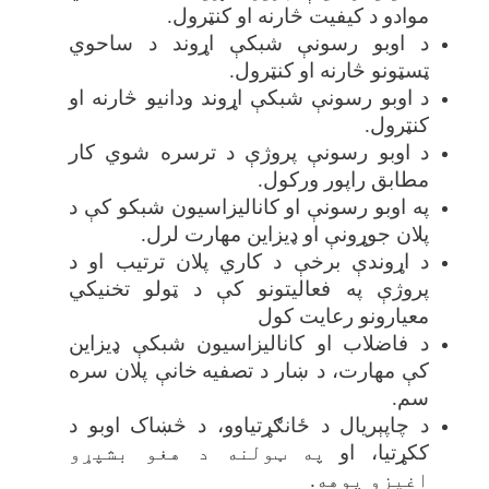
موادو د کیفیت څارنه او کنټرول
.
د اوبو رسونې شبکې اړوند د ساحوي
ټسټونو څارنه او کنټرول
.
د اوبو رسونې شبکې اړوند ودانیو څارنه او
کنټرول
.
د اوبو رسونې پروژې د ترسره شوي کار
مطابق راپور ورکول
.
په اوبو رسونې او کانالیزاسیون شبکو کې د
پلان جوړونې او ډیزاین مهارت لرل
.
د اړوندې برخې د کاري پلان ترتیب او د
پروژې په فعالیتونو کې د ټولو تخنیکي
معیارونو رعایت کول
د فاضلاب او کانالیزاسیون شبکې ډیزاین
کې مهارت، د ښار د تصفیه
‌خانې پلان سره
سم
.
د چاپېریال د ځانګړتیاوو، د څښاک اوبو د
ککړتیا، او
په ټولنه د هغو بشپړو
اغیزو پوهه.