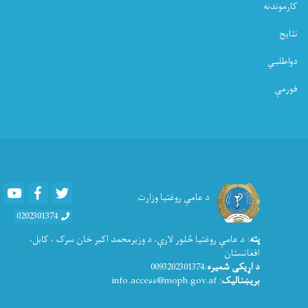
کارموندنه
نتایج
دواطلبي
فورمې
Youtube
Facebook
Twitter
د عامې روغتیا وزارت
0202301374
پته
: د عامې روغتيا څلور لارې، د وزیرمحمد اکبر خان سرک ، کابل،
افغانستان
د اړیکی شمیره
:0093202301374
بریښنالیک
: info.access@moph.gov.af