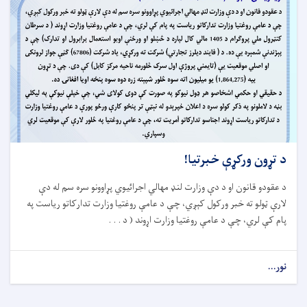
د تړون ورکړې خبرتیا!
د عقودو قانون او د دې وزارت لنډ مهالي اجرائیوي پړاوونو سره سم له دې
لارې ټولو ته خبر ورکول کېږي، چې د عامې روغتیا وزارت تدارکاتو ریاست په
پام کې لري، چې د عامې روغتیا وزارت اړوند ( د . . .
نور...
about
د
تړون