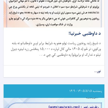
د داوطلبۍ خبرتیا!
د شېخ زاید روغتون ریاست ټولو هغو په شرایط برابر او وړ داوطلبانو ته بلنه
ورکوي؛ تر څو {د
۱۴۰۵
مالي کال لپاره د
۱۵,۰۰۰
پنځلس زره لیټره ډیزل
تېلو د تدارک او برابرولو} په داوطلبۍ کې چې د
. . .
نور...
about
د
داوطلبۍ
خبرتیا!
پنجشنبه ۱۴۰۵/۵/۱۵ - ۱۴:۹