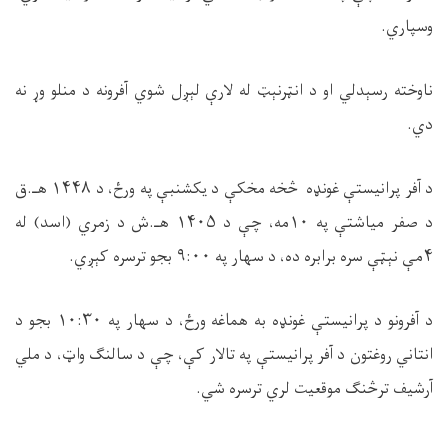
وسپاري.
ناوخته رسېدلي او د انټرنېټ له لارې لېږل شوي آفرونه د منلو وړ نه
دي.
د آفر پرانیستې غونډه څخه مخکې د یکشنبې په ورځ، د
۱۴۴۸
هـ.ق
د صفر میاشتې په
۱۰
مه، چې د
۱۴۰۵
هـ.ش د زمري (اسد) له
۴
مې نېټې سره برابره ده، د سهار په
۹:۰۰
بجو ترسره کېږي.
د آفرونو د پرانیستې غونډه به هماغه ورځ، د سهار په
۱۰:۳۰
بجو د
انتاني روغتون د آفر پرانیستې په تالار کې، چې د سالنګ واټ، د ملي
آرشیف ترڅنګ موقعیت لري ترسره شي.