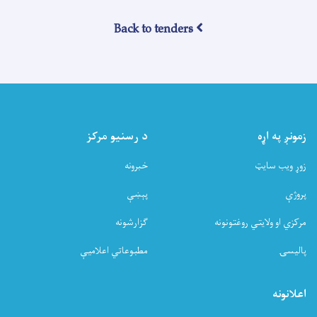
ورکړې
خبرتیا!
Back to tenders
زمونږ په اړه
د رسنیو مرکز
زوړ ویب سایټ
خبرونه
پروژې
پېښې
مرکزي او ولایتي روغتونونه
ګزارشونه
پالیسۍ
مطبوعاتي اعلامیې
اعلانونه