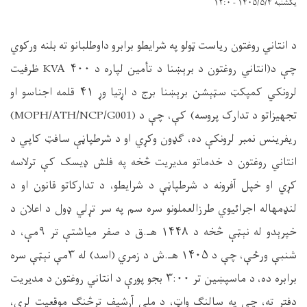
یکشنبه ۱۴۰۵/۵/۴ - ۱۲:۰
د انتاني روغتون ریاست ټولو په شرایطو برابرو داوطلبانو ته بلنه ورکوي
چې د(انتاني روغتون د برېښنا د تأمین لپاره د
۴۰۰
KVA
ظرفیت
لرونکي کمپکټ سټېشن برېښنا برج د اړتیا وړ
۴۱
قلمه اجناسو او
تجهیزاتو د تدارک پروسه) کې، چې د (
MOPH/ATH/NCP/G001
)
ریفرینس نمبر لرونکې ده، ګډون وکړي او د شرطپاڼې سافټ کاپي د
انتاني روغتون د خدماتو مدیریت څخه په فلش ډیسک کې ترلاسه
کړي او خپل آفرونه د شرطپاڼې د شرایطو، د تدارکاتو قانون او د
لنډمهاله اجرائیوي طرزالعملونو سره سم په سر تړلي ډول د اعلان د
خپرېدو له نېټې څخه د
۱۴۴۸
هـ.ق د صفر میاشتې تر
۹
مې، د
شنبې ورځې، چې د
۱۴۰۵
هـ.ش د زمري (اسد) له
۳
مې نېټې سره
برابره ده، د ماسپښین تر
۳:۰۰
بجو پورې د انتاني روغتون د مدیریت
دفتر ته، چې په سالنګ واټ، د ملي آرشیف ترڅنګ موقعیت لري،