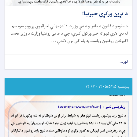
د تړون ورکړې خبرتیا!
د عقودو د قانون د مادو او د دې وزارت د لنډمهالي اجرائیوي پړاوونو سره سم
له دې لارې ټولو ته خبر ورکول کېږي، چې د عامې روغتیا وزارت د وزیر محمد
اکبرخان روغتون ریاست په پام کې لري لاندې . . .
نور...
about
د
تړون
ورکړې
خبرتیا!
پنجشنبه ۱۴۰۵/۵/۱۵ - ۱۴:۱۳