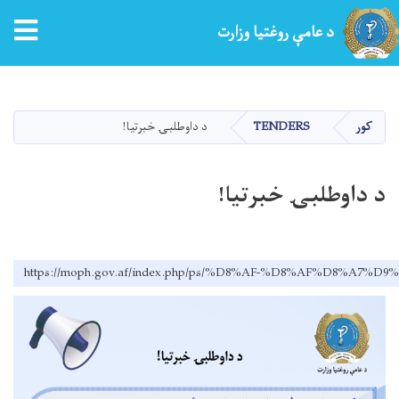
tion
د عامې روغتیا وزارت
اصلي
منځپانګه
دانګل
کور
TENDERS
د داوطلبۍ خبرتیا!
د داوطلبۍ خبرتیا!
https://moph.gov.af/index.php/ps/%D8%AF-%D8%AF%D8