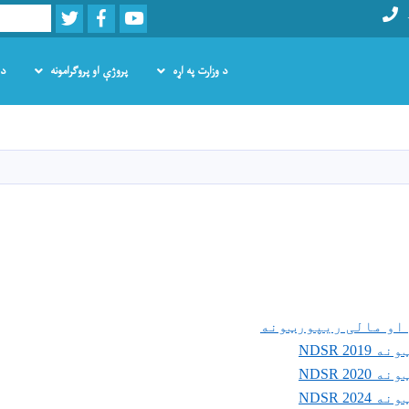
Twitter
Facebook
Youtube
Search
د وزارت په اړه
پروژې او پروګرامونه
د 
اصلي
منځپانګه
دانګل
 او مالی ریپورټونه
NDSR 201
NDSR 202
NDSR 202