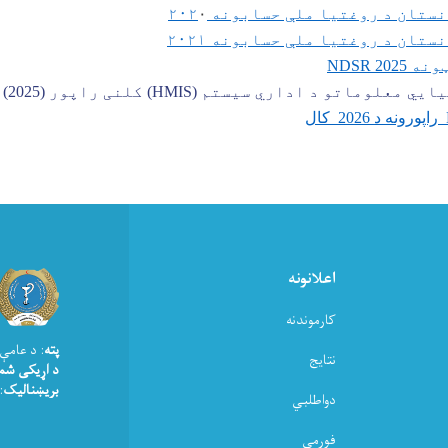
نستان د روغتيا ملې حسابونه
۰
۲۰۲
ستان د روغتيا ملې حسابونه ۲۰۲۱
NDSR 202
ایي معلوماتو د اداري سیستم (
HMIS
) کلنی راپور (
2025
)
اعلانونه
کارموندنه
پته
: د عامې
نتایج
د اړیکی شم
بریښنالیک
moph.gov.af
دواطلبي
فورمې