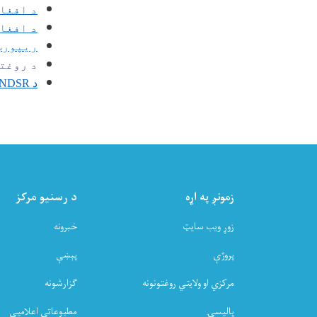
د افغا
د افغان
ریپورټونه 5
د روغتی
د NDSR راپورونه د 2026 کال
زمونږ په اړه
د رسنیو مرکز
زوړ ویب سایټ
خبرونه
پروژې
پېښې
مرکزي او ولایتي روغتونونه
ګزارشونه
پالیسۍ
مطبوعاتي اعلامیې