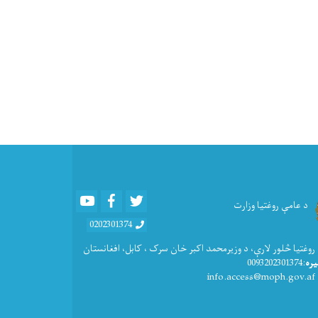
Youtube
Facebook
Twitter
د عامې روغتیا وزارت
0202301374
 روغتيا څلور لارې، د وزیرمحمد اکبر خان سرک ، کابل، افغانستان
یره
:0093202301374
: info.access@