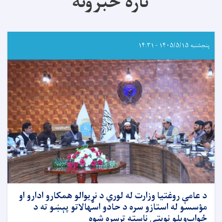
تازه خبرونه
پنجشنبه ۱۴۰۵/۵/۱۵ - ۱۴:۳۱
د عامې روغتيا وزارت له لوري د نړيوالو همکارو ادارو او
مؤسسو له استازو سره د حادو اسهالاتو پېښو ته د
ځواب‌ویلو نوبتي ناسته ترسره شوه