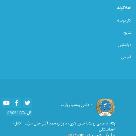
اعلانونه
کارموندنه
نتایج
دواطلبي
فورمې
Youtube
Facebook
Twitter
د عامې روغتیا وزارت
0202301374
پته
: د عامې روغتيا څلور لارې، د وزیرمحمد اکبر خان سرک ، کابل،
افغانستان
د اړیکی شمیره
:0093202301374