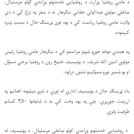
د عامې روغتیا وزارت د روغتیايي خدمتونو وړاندې کولو مرستیال،
ښاغلي مولوي عبدالولي حقاني ننګرهار ته د سفر په ترڅ کې د دې
ولایت عامې روغتیا ریاست کې د یوه لوی ټریننګ حال د بنسټ ډبره
کېښوده
په همدې موخه جوړو شویو مراسمو کې د ننګرهار عامې روغتیا رئیس
مولوي امین الله شریف، د یونیسیف ختیځ زون د روغتیا برخې مسؤل
او یو شمېر نورو مسؤلینو شتون درلود
.
یاد ټریننګ حال د یونیسیف ادارې له لورې د شپږ میلیونه افغانیو په
ارزښت جوړیږي، چې په یوه وخت کې به د شاوخوا
۳۵۰
کسانو
ظرفیت ولري
.
د روغتیايي خدمتونو وړاندې کولو ښاغلي مرستیال، د یونیسیف له