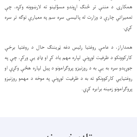
همکارۍ د مننې تر څنګ اړوندو مسؤلینو ته لارښوونه وکړه، چې
تعمیراتي چارې د وزارت له پالیسۍ سره سم په معیاري توګه تر سره
کړي
.
همداراز، د عامې روغتیا رئیس دغه ټریننګ حال د روغتیا برخې
کارکوونکو د ظرفیت لوړونې لپاره مهم یاد کړ او ډاډ یې ورکړ، چې په
جوړېدو سره به یې به د روزنیزو پروګرامونو د پیل لپاره هڅې وکړي او
روغتیایي کارکوونکو ته به د ظرفیت لوړونې په موخه د مهمو روزنیزو
پروګرامونو زمینه برابره کړي
.