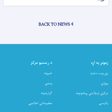
د
عامې
روغتیا
وزارت
BACK TO NEWS
د
SHAMS
څېړنیز
چوکاټ
په
اړه
انلاین
ناسته
زمونږ په اړه
د رسنیو مرکز
ترسره
کړه
زوړ ویب سایټ
خبرونه
پروژې
پېښې
مرکزي او ولایتي روغتونونه
ګزارشونه
پالیسۍ
مطبوعاتي اعلامیې