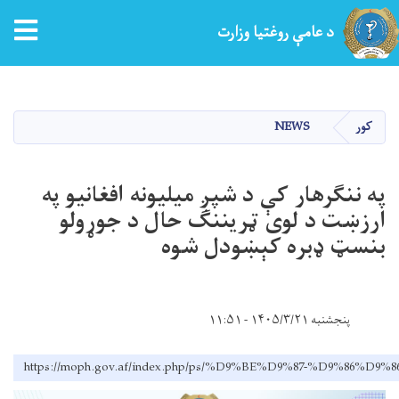
tion
د عامې روغتیا وزارت
اصلي
منځپانګه
دانګل
کور
NEWS
په ننګرهار کې د شپږ میلیونه افغانیو په
ارزښت د لوی ټریننګ حال د جوړولو
بنسټ ډبره کېښودل شوه
پنجشنبه ۱۴۰۵/۳/۲۱ - ۱۱:۵۱
https://moph.gov.af/index.php/ps/%D9%BE%D9%87-