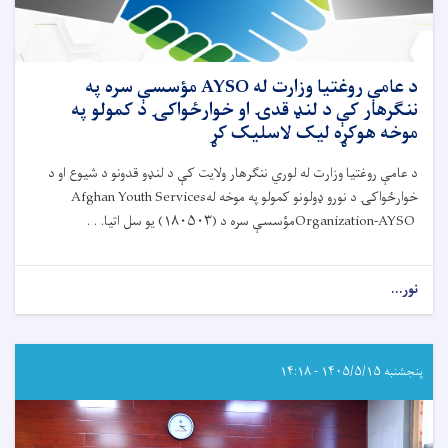
سره
د
حادو
اسهالاتو
پېښو
د عامې روغتیا وزارت له AYSO مؤسسې سره په
ته
ننګرهار کې د لنډ قدۍ او خوارځواکۍ د کمولو په
د
موخه هوکړه لیک لاسلیک کړ
ځواب‌ویلو
نوبتي
د عامې روغتیا وزارت له لوري ننګرهار ولایت کې د لنډو قدونو د شيوع او د
ناسته
خوارځواکۍ د نورو ډولونو کمولو په موخه له
Afghan Youth Services
ترسره
شوه
Organization-AYSO
مؤسسې سره د (
۱۸۰۵۰۳)
یو سل اتیا. . .
نور...
about
د
عامې
روغتیا
وزارت
پنجشنبه ۱۴۰۵/۵/۱۵ - ۱۴:۱۸
له
AYSO
مؤسسې