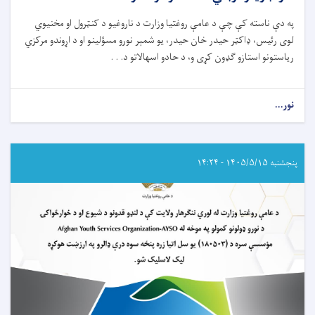
په دې ناسته کې چې د عامې روغتيا وزارت د ناروغيو د کنټرول او مخنيوي
لوی رئیس، ډاکټر حيدر خان حيدر، يو شمېر نورو مسؤلينو او د اړوندو مرکزي
رياستونو استازو ګډون کړی و، د حادو اسهالاتو د. . .
نور...
about
د
عامې
روغتيا
وزارت
پنجشنبه ۱۴۰۵/۵/۱۵ - ۱۴:۲۴
له
لوري
د
نړيوالو
همکارو
ادارو
او
مؤسسو
له
استازو