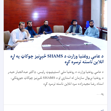
سره
په
ننګرهار
کې
د
لنډ
قدۍ
او
خوارځواکۍ
د
کمولو
په
د عامې روغتیا وزارت د SHAMS څېړنیز چوکاټ په اړه
موخه
انلاین ناسته ترسره کړه
هوکړه
لیک
د عامې روغتيا وزارت د روغتيا ملي انسټېټیوټ رئيس، ډاکټر عبدالجبار حيدر
لاسلیک
د روغتيا نړيوال سازمان له استازي او د
SHAMS
څېړنيز چوکاټ جوړونکي،
کړ
استاد رضا مجيدزاده سره انلاين ناسته ترسره کړه
په. . .
نور...
about