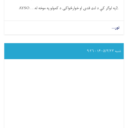
2.
په لوګر کې د لنډ قدۍ او خوارځواکۍ د کمولو په موخه له
AYSO. . .
نور...
about
د
عامې
روغتیا
وزارت
شنبه ۱۴۰۵/۳/۲۳ - ۹:۲۶
د
نن
دوشنبې
ورځې
د
یو
شمېر
مهمو
فعالیتونو
لنډیز