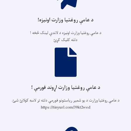
د عامې روغتیا وزارت اونیزه!
د عامې روغتیا وزارت اونیزه د لاندې لینک څخه !
دلته کلیک کړئ
د عامې روغتیا وزارت اړوند فورمې !
د عامې روغتیا وزارت د یو شمیر ریاستونو فورمې دلته تر لاسه کولائ شئ.
https://tinyurl.com/39kt2wed