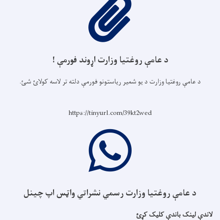
د عامې روغتیا وزارت اړوند فورمې !
د عامې روغتیا وزارت د یو شمیر ریاستونو فورمې دلته تر لاسه کولائ شئ.
https://tinyurl.com/39kt2wed
د عامې روغتیا وزارت رسمي نشراتي واټس اپ چینل
لاندې لینک باندې کلیک کړئ