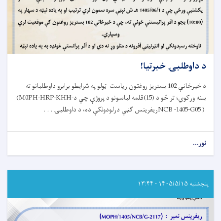
د داوطلبۍ خبرتیا!
د خیرخانې 102 بستریز روغتون ریاست ټولو په شرایطو برابرو داوطلبانو ته
بلنه ورکوي؛ تر څو د (15)قلمه لباسونو د پروژې چې د
(M0PH-HRP-KHH-
NCB -1405-G05 )
ریفرینس ګڼې درلودونکې ده، د داوطلبۍ . . .
نور...
about
د
داوطلبۍ
خبرتیا!
پنجشنبه ۱۴۰۵/۵/۱۵ - ۱۳:۴۴