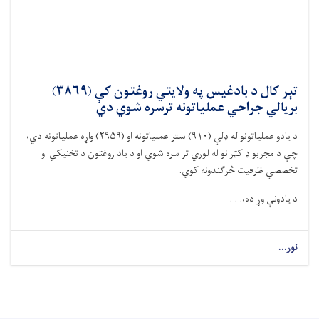
تېر کال د بادغیس په ولایتي روغتون کې (۳۸۶۹)
بریالي جراحي عملیاتونه ترسره شوي دي
د یادو عملیاتونو له ډلي (
۹۱۰)
ستر عملیاتونه او (
۲۹۵۹)
واړه عملیاتونه دي،
چې د مجربو ډاکټرانو له لوري تر سره شوي او د یاد روغتون د تخنیکي او
تخصصي ظرفیت څرګندونه کوي
.
د یادونې وړ ده،. . .
نور...
about
تېر
کال
د
بادغیس
په