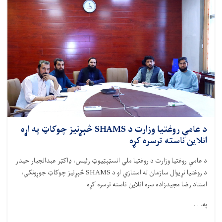
مؤسسې
سره
په
ننګرهار
کې
د
لنډ
قدۍ
او
خوارځواکۍ
د
کمولو
په
د عامې روغتیا وزارت د SHAMS څېړنیز چوکاټ په اړه
موخه
انلاین ناسته ترسره کړه
هوکړه
لیک
د عامې روغتيا وزارت د روغتيا ملي انسټېټیوټ رئيس، ډاکټر عبدالجبار حيدر
لاسلیک
د روغتيا نړيوال سازمان له استازي او د
SHAMS
څېړنيز چوکاټ جوړونکي،
کړ
استاد رضا مجيدزاده سره انلاين ناسته ترسره کړه
په. . .