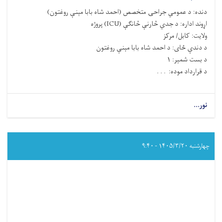
دنده
:
د
عمومي جراحۍ
متخصص (
احمد شاه بابا مېنې
روغتون)
اړوند اداره
:
د جدي څارنې څانګې
(ICU)
پروژه
ولایت
: کابل/ مرکز
د دندې ځای
: د احمد شاه بابا مېنې
روغتون
د بست شمېر
:
۱
د قرارداد موده
: . . .
نور...
about
د عمومي
جراحۍ متخصص
(احمد
شاه
چهارشنبه ۱۴۰۵/۳/۲۰ - ۹:۴۰
بابا
مېنې روغتون)