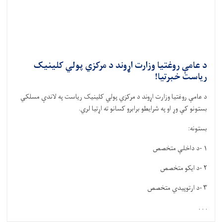
د عامې روغتیا وزارت اړوند د مرکزي پولي کلینیک
ریاست خبرتیا!
د عامې روغتیا وزارت اړوند د مرکزي پولي کلینیک ریاست په لاندې مسلکي
بستونو کې وړ او په شرایطو برابرو کسانو ته اړتيا لري
.
بستونه
:
۱
-
د داخلې متخصص
۲
-
د ایکو متخصص
۳
-
د ارتوپیدي متخصص
. . .