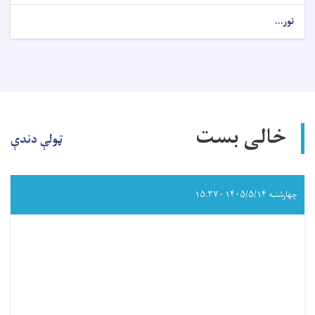
نور...
about
د
داوطلبۍ
خبرتیا!
خالی بست
ټولې دندې
چهارشنبه ۱۴۰۵/۵/۱۴ - ۱۵:۳۷