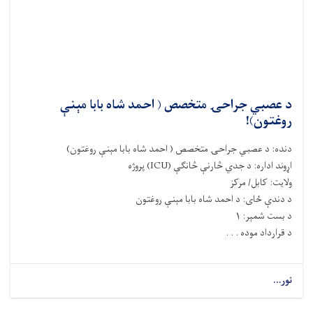
د عصبي جراحۍ متخصص ( احمد شاه بابا مېنې
روغتون)!
دنده
:
د
عصبي جراحۍ
متخصص (
احمد شاه بابا مېنې
روغتون)
اړوند اداره
:
د جدي څارنې څانګې
(ICU)
پروژه
ولایت
: کابل/ مرکز
د دندې ځای
: د احمد شاه بابا مېنې
روغتون
د بست شمېر
: ۱
د قرارداد موده . . .
نور...
about
د
عصبي