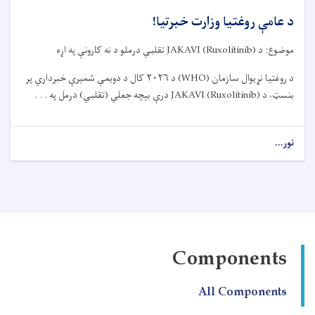
د عامې روغتیا وزارت خبرتیا!
موضوع: د
JAKAVI (Ruxolitinib)
تقلبي درملو د نه کارونې په اړه
د روغتیا نړیوال سازمان
(WHO)
د
۲۰۲۶
کال د دویمې شمېرې خبرداري پر
بنسټ، د
JAKAVI (Ruxolitinib)
درې بېچه جعلي (تقلبي) درمل په . . .
نور...
about
د
عامې
روغتیا
وزارت
خبرتیا!
Components
All Components