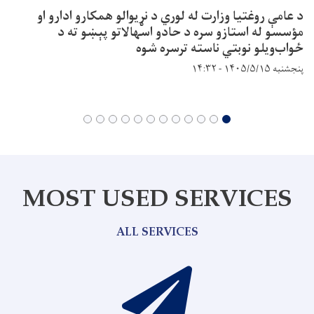
د عامې روغتيا وزارت له لوري د نړيوالو همکارو ادارو او
مؤسسو له استازو سره د حادو اسهالاتو پېښو ته د
ځواب‌ویلو نوبتي ناسته ترسره شوه
پنجشنبه ۱۴۰۵/۵/۱۵ - ۱۴:۳۲
MOST USED SERVICES
ALL SERVICES