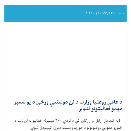
سه‌شنبه ۱۴۰۵/۵/۱۳ - ۸:۲۴
د عامې روغتیا وزارت د نن دوشنبې ورځې د یو شمېر
مهمو فعالیتونو لنډیز
1.
په کندهار، زابل او ارزګان کې د نږدې
۲۰۰
میلیونه افغانیو په ارزښت د
څلورو عمومي روغتونونو د جوړېدو بنسټ ډبرې کېښودل شوې
.