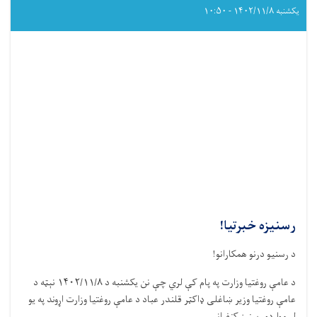
نړیواله
یکشنبه ۱۴۰۲/۱۱/۸ - ۱۰:۵۰
ورځ
رسنیزه خبرتیا!
د رسنیو درنو همکارانو!
د عامې روغتیا وزارت په پام کې لري چې نن يکشنبه د ۱۴۰۲/۱۱/۸ نېټه د
عامې روغتيا وزير ښاغلی ډاکټر قلندر عباد د عامې روغتيا وزارت اړوند په يو
لړ مواردو رسنيز کنفرانس . . .