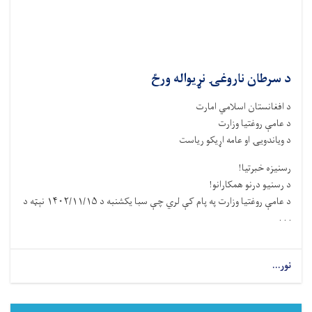
د سرطان ناروغۍ نړیواله ورځ
د افغانستان اسلامي امارت
د عامې روغتیا وزارت
د ویاندویۍ او عامه اړیکو ریاست
رسنیزه خبرتیا!
د رسنیو درنو همکارانو!
د عامې روغتیا وزارت په پام کې لري چې سبا یکشنبه د ۱۴۰۲/۱۱/۱۵ نېټه د
. . .
نور...
about
د
سرطان
ناروغۍ