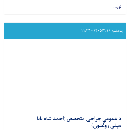
نور...
about
د
عامې
روغتیا
وزارت
پنجشنبه ۱۴۰۵/۳/۲۱ - ۱۱:۳۳
اړوند
د
مرکزي
پولي
کلینیک
ریاست
خبرتیا!
د عمومي جراحۍ متخصص (احمد شاه بابا
مېنې روغتون)