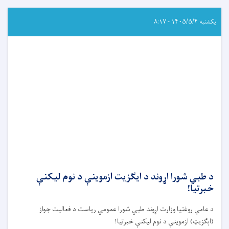
عامې
روغتيا
وزارت
یکشنبه ۱۴۰۵/۵/۴ - ۸:۱۷
اړوند
روغتيايي
علومو
انسټيټيوتونو
خروجي
(ايګزيت)
ازموينې
خبرتيا!
د طبي شورا اړوند د ایګزیت ازموینې د نوم لیکنې
خبرتیا!
د عامې روغتیا وزارت اړوند طبي شورا عمومي رياست د فعاليت جواز
(اېګزيټ) ازموينې د نوم ليکنې خبرتيا
!