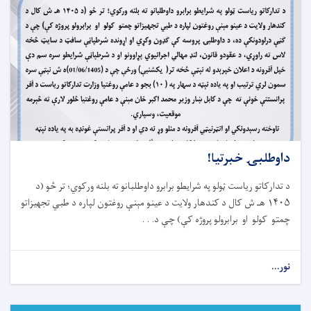
داوطلبۍ خبرتیا!
د تدارکاتو ریاست ټولو په شرایطو برابرو داوطلبانو ته بلنه ورکوي؛ تر څو (د
۱۴۰۵
هـ ش کال د کندهار ولایت د عینو مېنې روغتون لپاره د طبي تجهیزاتو
چمتو کولو او برابرولو پروژه کې) چې د
. . .
نور...
about
داوطلبۍ
خبرتیا!