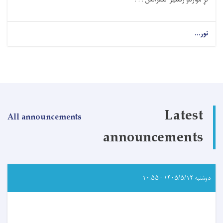
نور...
about
رسنیزه
خبرتیا!
Latest
All announcements
announcements
دوشنبه ۱۴۰۵/۵/۱۲ - ۱۰:۵۵