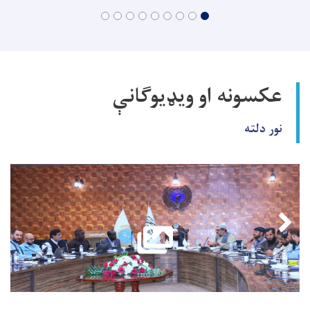
عکسونه او ویډیوګانې
نور دلته