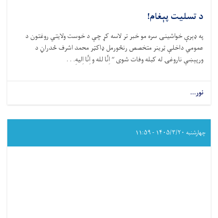
د تسلیت پېغام!
په ډېرې خواشینۍ سره مو خبر تر لاسه کړ چې د خوست ولایتي روغتون د
عمومي داخلې ټرینر متخصص رنځورمل ډاکټر محمد اشرف ځدراڼ د
ورپېښې ناروغۍ له کبله وفات شوی “ اِنَّا لله و اِنَّا اِلیهِ. . .
نور...
about
د
تسلیت
پېغام!
چهارشنبه ۱۴۰۵/۳/۲۰ - ۱۱:۵۹