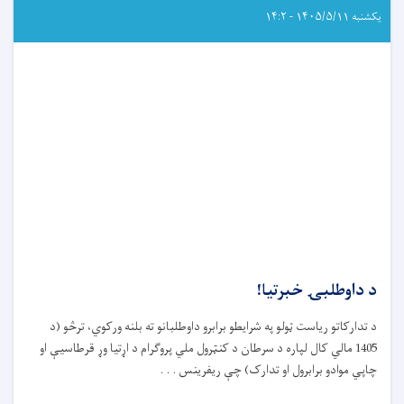
یکشنبه ۱۴۰۵/۵/۱۱ - ۱۴:۲
د داوطلبۍ خبرتیا!
د تدارکاتو ریاست ټولو په شرایطو برابرو داوطلبانو ته بلنه ورکوي، ترڅو (د
1405 مالي کال لپاره د سرطان د کنټرول ملي پروګرام د اړتيا وړ قرطاسیې او
چاپي موادو برابرول او تدارک) چې ريفرينس . . .