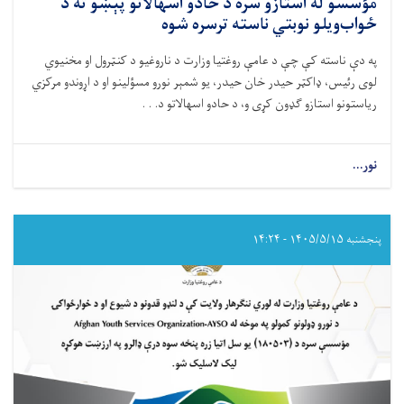
مؤسسو له استازو سره د حادو اسهالاتو پېښو ته د
ځواب‌ویلو نوبتي ناسته ترسره شوه
په دې ناسته کې چې د عامې روغتيا وزارت د ناروغيو د کنټرول او مخنيوي
لوی رئیس، ډاکټر حيدر خان حيدر، يو شمېر نورو مسؤلينو او د اړوندو مرکزي
رياستونو استازو ګډون کړی و، د حادو اسهالاتو د. . .
نور...
about
د
عامې
روغتيا
وزارت
پنجشنبه ۱۴۰۵/۵/۱۵ - ۱۴:۲۴
له
لوري
د
نړيوالو
همکارو
ادارو
او
مؤسسو
له