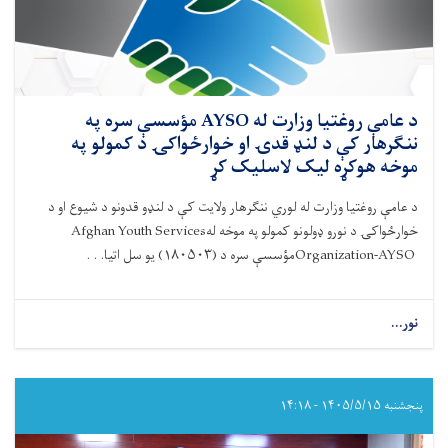
استازو
سره
د
حادو
اسهالاتو
پېښو
د عامې روغتیا وزارت له AYSO مؤسسې سره په
ته
ننګرهار کې د لنډ قدۍ او خوارځواکۍ د کمولو په
د
موخه هوکړه لیک لاسلیک کړ
ځواب‌ویلو
نوبتي
د عامې روغتیا وزارت له لوري ننګرهار ولایت کې د لنډو قدونو د شيوع او د
ناسته
خوارځواکۍ د نورو ډولونو کمولو په موخه له
Afghan Youth Services
ترسره
شوه
Organization-AYSO
مؤسسې سره د (
۱۸۰۵۰۳)
یو سل اتیا. . .
نور...
about
د
عامې
روغتیا
وزارت
پنجشنبه ۱۴۰۵/۵/۱۵ - ۱۴:۱۸
له
AYSO