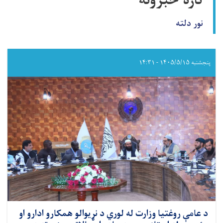
تازه خبرونه
نور دلته
پنجشنبه ۱۴۰۵/۵/۱۵ - ۱۴:۳۱
د عامې روغتيا وزارت له لوري د نړيوالو همکارو ادارو او