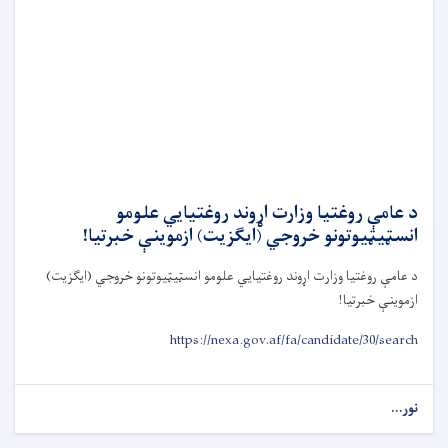
د عامې روغتيا وزارت اړوند روغتيايي علومو
انسټيټيوتونو خروجي (ايګزيت) ازموينې خبرتيا!
د عامې روغتيا وزارت اړوند روغتيايي علومو انسټيټيوتونو خروجي (ايګزيت)
ازموينې خبرتيا
!
https://nexa.gov.af/fa/candidate/30/search
نور...
about
د