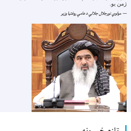
ژمن یو
.
مولوي نورجلال جلالي د عامې روغتیا وزیر