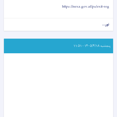
https://nexa.gov.af/ps/exit-reg
نور...
about
د
طبي
شورا
اړوند
پنجشنبه ۱۴۰۵/۴/۱۸ - ۱۱:۵۱
د
ایګزیت
ازموینې
د
نوم
لیکنې
خبرتیا!