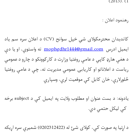
(2013). (1
رهنمود اعلان :
کاندیدان محترم
کولای شي خپل سوانح
(CV)
د اعلان سره سم یاد
ایمیل ادرس
mophgdhr1444@gmail.com
ته واستوي، او یا دې
د هغې هارډ کاپي د عامې روغتیا وزارت د کارکوونکو د چارو د عمومي
ریاست د اعلاناتو او کاریابۍ عمومي مدیریت ته، چې د عامې روغتیا
څلورلارې، خان کابل کې موقعیت لري، وسپاري
یادونه: د بست عنوان او مطلوب ولایت په ایمیل کې د
subject
برخه
کې لیکل حتمي دي
.
د اړتیا په صورت کې، کولای شئ له (0202312422) شمیرې سره اړیکه