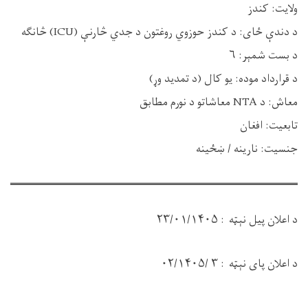
ولایت
: کندز
د دندې ځای
: د کندز حوزوي
روغتون د جدي څارنې
(ICU)
څانګ
ه
د بست شمېر
: ۶
د قرارداد موده
:
یو کال (د تمدید وړ)
معاش
:
د
NTA
معاشاتو
د
نورم مطابق
تابعیت
:
افغان
جنس
یت:
نارینه / ښځینه
د اعلان پیل نېټه
:
۲۳/۰۱/۱۴۰۵
د اعلان پای نېټه
:
۳ /۰۲/۱۴۰۵