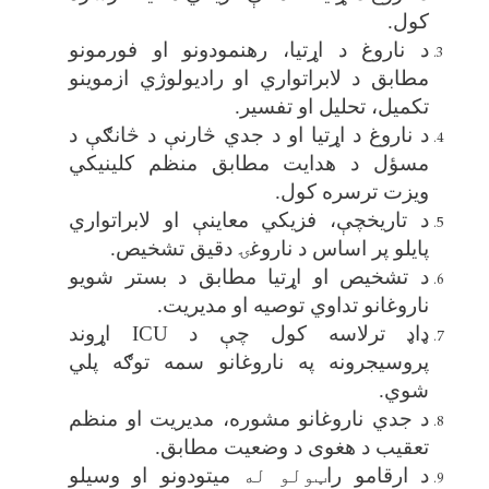
کول
.
د ناروغ د اړتیا، رهنمودونو او فورمونو
مطابق د لابراتواري او رادیولوژي ازموینو
تکمیل، تحلیل او تفسیر
.
د ناروغ د اړتیا او د جدي څارنې د څانګې د
مسؤل د هدایت مطابق منظم کلینیکي
ویزت ترسره کول
.
د تاریخچې، فزیکي معاینې او لابراتواري
پایلو پر اساس د ناروغۍ دقیق تشخیص
.
د تشخیص او اړتیا مطابق د بستر شویو
ناروغانو تداوي توصیه او مدیریت
.
ډاډ ترلاسه کول چې د
ICU
اړوند
پروسیجرونه په ناروغانو سمه توګه پلي
شوي
.
د جدي‌ ناروغانو مشوره، مدیریت او منظم
تعقیب د هغوی د وضعیت مطابق
.
د ارقامو را
ټولو له
میتودونو او وسیلو