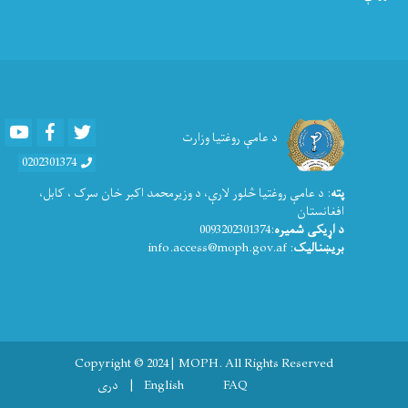
Youtube
Facebook
Twitter
د عامې روغتیا وزارت
0202301374
پته
: د عامې روغتيا څلور لارې، د وزیرمحمد اکبر خان سرک ، کابل،
افغانستان
د اړیکی شمیره
:0093202301374
بریښنالیک
: info.access@moph.gov.af
Copyright © 2024 | MOPH. All Rights Reserved
Footer menu
FAQ
English
دری