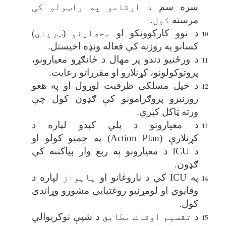
سره سم
د ارقامو په راټولو کې
مرسته
کول.
د نوو کارکوونکو او
محصلینو
(ټریني)
کسانو په روزنه کې فعاله ونډه اخیستل
.
د ورځنیو دندو پر مهال د ځانګړو معیارونو،
پروتوکولونو، کړنلارو او مقرراتو رعایت
.
د خپل مسلکي ظرفیت لوړول او په هغو
روزنیزو پروګرامونو کې ګډون کول چې
ورته ټاکل کېږي
.
د معیارونو د پلي کېدو لپاره د
کړنلارې
(Action Plan)
په چمتو کولو او
د
ICU
د معیارونو په ربع وار بیاکتنه کې
ګډون
.
په
ICU
کې د ناروغانو او
پایواز
لپاره د
وقایوي او لومړنیو روغتیايي مشورو وړاندې
کول
.
د
تقسیم اوقات مطابق
د شپې نوکریوالي