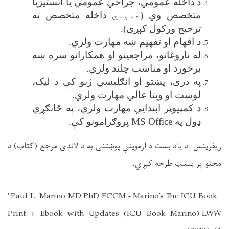
د داخله عمومي، جراحي عمومي یا انستیزیا
متخصص وي (
عمومي
داخله متخصص ته
ترجیح ورکول کېږي)
.
د افهام او تفهیم ښه مهارت ولري
.
له ناروغانو، مراجعینو او همکارانو سره ښه
برخورد او مناسب چلند ولري
.
په دری، پښتو او انګلیسي ژبو کې د لیک،
لوست او وینا عالي مهارت ولري
.
د کمپیوټر ابتدایي مهارت ولري، په ځانګړي
ډول په
MS Office
پروګرامونو کې
.
ریفرینس: د یاد بست د ازموینې پوښتنې به د لاندې مرجع (کتاب) د
محتوا پر بنسټ طرحه کېږي
.
"Paul L. Marino MD PhD FCCM - Marino’s The ICU Book_
Print + Ebook with Updates (ICU Book Marino)-LWW