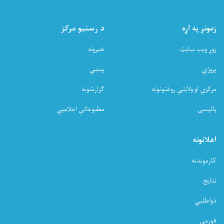
زمونږ په اړه
د رسنیو مرکز
زوړ ویب سایټ
خبرونه
پروژې
پېښې
مرکزي او ولایتي روغتونونه
ګزارشونه
پالیسۍ
مطبوعاتي اعلامیې
اعلانونه
کارموندنه
نتایج
دواطلبي
فورمې