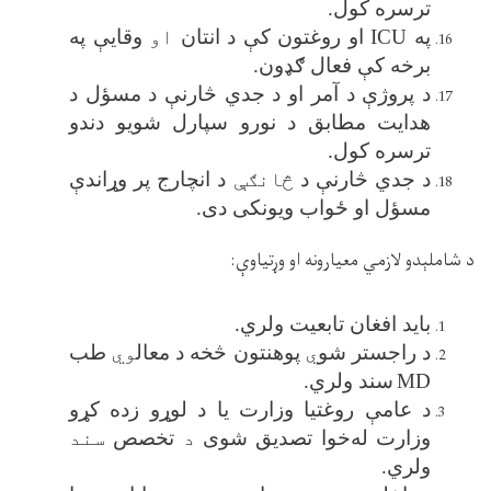
ترسره کول
.
په
ICU
او روغتون کې د انتان
او
وقایې په
برخه کې فعال ګډون
.
د پروژې د آمر او د جدي څارنې د مسؤل د
هدایت مطابق د نورو سپارل شویو دندو
ترسره کول
.
د جدي څارنې د
څانګې
د انچارج پر وړاندې
مسؤل او ځواب ویونکی دی
.
د شاملېدو لازمي معیارونه او وړتیاوې
:
باید افغان تابعیت ولري
.
د راجستر شو
ي
پوهنتون څخه د معال
وي
طب
MD
سند ولري
.
د عامې روغتیا وزارت یا د لوړو زده کړو
وزارت له‌خوا تصدیق شوی
د
تخصص
سند
ولري
.