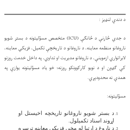
د دندې لنډیز
:
د جدي څارنې د
څانګې
(ICU)
متخصص مسؤلیتونه د بستر شویو
ناروغانو منظم
ه
معاینه، د ناروغانو
د
تاریخچې تکمیل، فزیکي معاینه،
لابراتواري ازموینې، د ناروغانو مدیریت او تداوي، په داخل خدمت روزنو
کې ګډون او د نویو کارکوونکو روزنه؛ خو
یاد
مسؤلیتونه یوازې په
همدې نه محدودېږي
.
مسؤلیتونه
:
د بستر شویو ناروغانو تاریخچه اخیستل او
اړوند اسناد تکمیلول
.
د ناروغ د اړتیا له مخې فزیکي معاینه ترسره