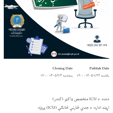
Closing Date
Publish Date
یکشنبه ۱۴۰۵/۱/۲۳ - ۱۲:۰
پنجشنبه ۱۴۰۵/۲/۳ - ۱۲:۰
دنده
:
د
ICU
متخصص
ډاکټر
(کندز)
اړوند اداره
:
د جدي څارنې څانګې
(ICU)
پروژه