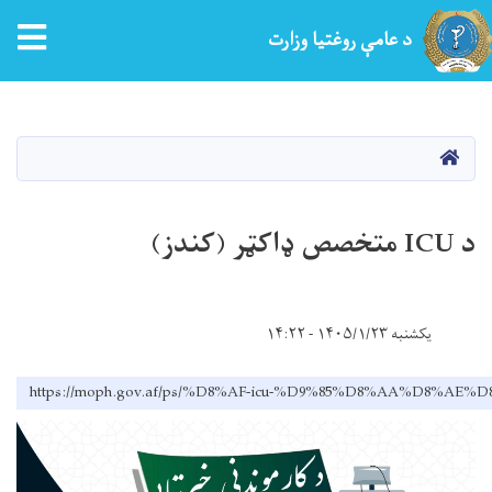
tion
د عامې روغتیا وزارت
اصلي
منځپانګه
دانګل
کور
د ICU متخصص ډاکټر (کندز)
یکشنبه ۱۴۰۵/۱/۲۳ - ۱۴:۲۲
https://moph.gov.af/ps/%D8%AF-icu-%D9%85%D8%AA%D