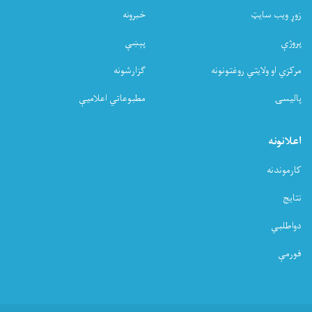
زوړ ویب سایټ
خبرونه
پروژې
پېښې
مرکزي او ولایتي روغتونونه
ګزارشونه
پالیسۍ
مطبوعاتي اعلامیې
اعلانونه
کارموندنه
نتایج
دواطلبي
فورمې