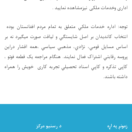
اداری وخدمات ملکی نیزمشاهده نمایید .
توجه: اداره خدمات ملکي متعلق به تمام مردم افغانستان بوده
انتخاب کانديدان بر اصل شايستگي و لياقت صورت ميگيرد نه بر
اساس مسايل قومي، نژادي، مذهبي سياسي ،همه اقشار دراين
پروسه رقابتي اشتراک فعال نمايند. هنگام مراجعه يک قطعه فوتو ،
کاپی تذکره و کاپي اسناد تحصيلي
تجربه کاری
خويش را همراه
داشته باشند.
زمونږ په اړه
د رسنیو مرکز