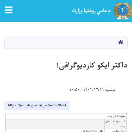
tion
د عامې روغتیا وزارت
اصلي
منځپانګه
دانګل
کور
داکتر ایکو کاردیوگرافی!
دوشنبه ۱۴۰۴/۱۲/۱۱ - ۱۰:۵۰
https://moph.gov.af/ps/node/8974