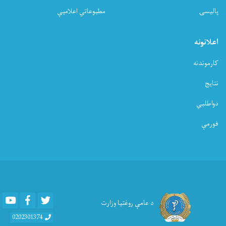
پالیسۍ
مطبوعاتي اعلامیې
اعلانونه
کارموندنه
نتایج
دواطلبي
فورمې
Youtube
Facebook
Twitter
د عامې روغتیا وزارت
0202301374