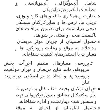
شامل آنجیوگرافی، آنجیوپلاستی و
مطالعات الکتروفیزیولوژیکی.
نظارت و همکاری با فیلو
های کاردیولوژی،
ترینی ها، نرس ها و سایر
کارکنان
مسلکی
صحی دیپارتمنت برای تضمین مراقبت های
باکیفیت صحی و مبتنی بر شواهد.
حصول اطمینان از جریان موثر مریضان،
مداخلات به ‌موقع و رعایت پروتوکول ‌ها و
معیارات یا استندردهای کیفیت شفاخانه.
بررسی معیارهای
منظم
اجراآت بخش
مربوطه، مانند نتایج مریضان و میزان موفقیت
پروسیجرها و اتخاذ تدابیر اصلاحی درصورت
نیاز.
اجرای نوکری بحیث شف کال و درصورت
نیاز سکندکال مطابق جدول نوکریوالی تهیه
و منظور شده دیپارتمنت و اداره شفاخانه.
حصول اطمینان از اجرای به موقع