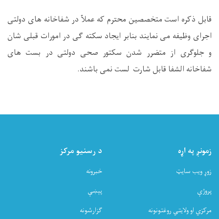
قابل ذکره است متخصصین محترم که عملآ در شفاخانه های دولتی
اجرای وظیفه می نمایند بنابر ایجاد سکته گی در امورات قبلی شان
و جلوگری از متضرر شدن سکتور صحی دولتی در بست های
شفاخانه الشفا قابل شارت لست نمی باشند
.
زمونږ په اړه
د رسنیو مرکز
زوړ ویب سایټ
خبرونه
پروژې
پېښې
مرکزي او ولایتي روغتونونه
ګزارشونه