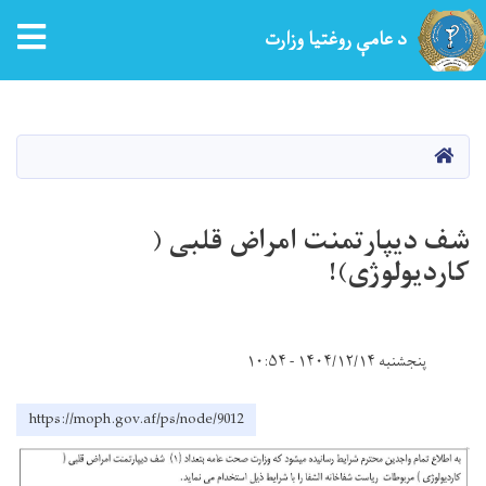
tion
د عامې روغتیا وزارت
اصلي
منځپانګه
دانګل
کور
شف دیپارتمنت امراض قلبی (
کاردیولوژی)!
پنجشنبه ۱۴۰۴/۱۲/۱۴ - ۱۰:۵۴
https://moph.gov.af/ps/node/9012