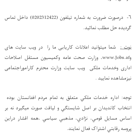
۶-
درصورت ضرورت به شماره تيلفون (
0202312422
) داخل تماس
گردیده حل مطلب نمائید.
نوت :
شما میتوانید اعلانات کاریابی ما را در ویب سایت های
و
www.Jobs.af
، وزارت صحت عامه وکمیسیون مستقل اصلاحات
اداری وخدمات ملکی ویب سایت وزارت محترم کاراموراجتماعی
نیزمشاهده نمایید .
توجه: اداره خدمات ملکي متعلق به تمام مردم افغانستان بوده
انتخاب کانديدان بر اصل شايستگي و لياقت صورت ميگيرد نه بر
اساس مسايل قومي، نژادي، مذهبي سياسي ،همه اقشار دراين
پروسه رقابتي اشتراک فعال نمايند.