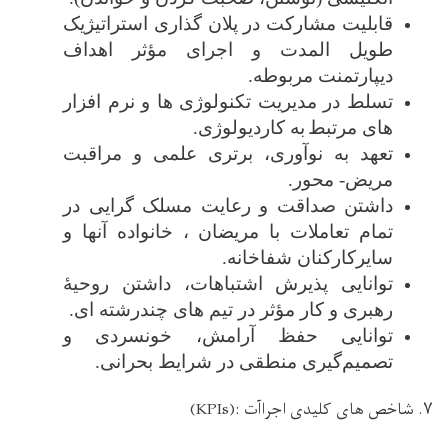
قابلیت مشارکت در پلان گذاری استراتیژیک
طویل المدت و اجرای مؤثر اهداف
دیپارتمنت مربوطه
.
تسلط در مدیریت تکنولوژی ها و نرم افزار
های مرتبط
به کاردیولوژی
.
تعهد به نوآوری، برتری علمی و مراقبت
مریض- محور
.
داشتن صداقت و رعایت مسلک گرايی در
تمام تعاملات با مریضان ،
خانواده
آنها و
سایرکارکنان شفاخانه
.
توانایی پذیرش اشتباهات، داشتن روحیهٔ
رهبری و کار مؤثر در تیم های چندرشته ای
.
توانایی حفظ آرامش، خونسردی و
تصمیم‌گیری منطقی در شرایط بحرانی
.
۷. شاخص
های کلیدی
اجراآت
(KPIs):