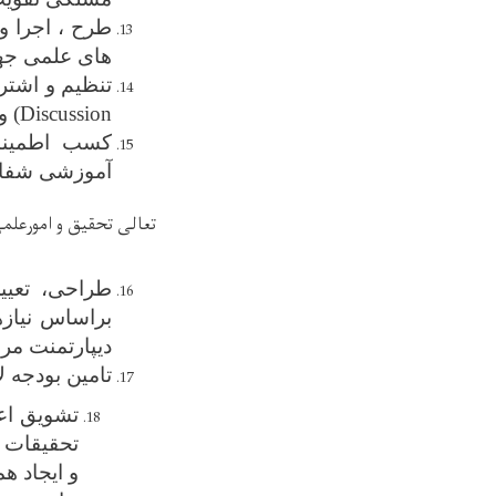
طرح ، اجرا
و
های علمی جهت
تنظیم و
اشتر
Discussion
) و
کسب اطمینان
آموزشی شفاخا
تعالی تحقیق و امورعلم
طراحی، تعیی
براساس نیازه
دیپارتمنت مر
تامین بودجه ل
تشویق اعض
تحقیقات ک
و ایجاد ه