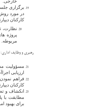
خارجی.
برگزاری جلسا
در مورد روش 
کارکنان دیپار
نظارت، تح
پروژه ها
مربوطه
.
رهبری و وظایف اداری
:
مسؤولیت
مد
ارزیابی اجراآ
فراهم نمودن
کارکنان دیپار
انکشاف و تطبی
مطابقت با پ
برای بهبود ام