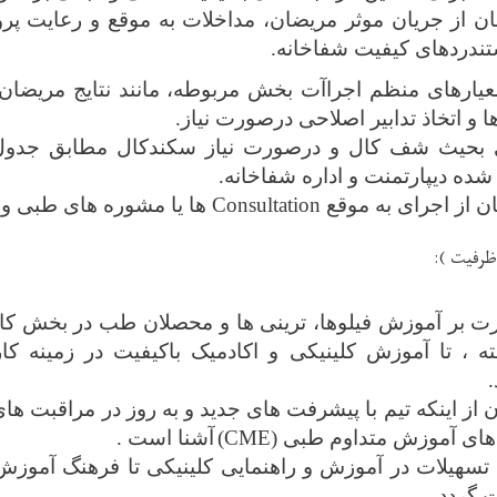
 از جریان موثر مریضان، مداخلات به ‌موقع و رعایت پروت
ستندردهای کیفیت شفاخانه.
یارهای
منظم
اجراآت بخش مربوطه، مانند نتایج مریضان
 و اتخاذ تدابیر اصلاحی درصورت نیاز.
 بحیث شف کال و درصورت نیاز سکندکال مطابق جدول 
شده دیپارتمنت و اداره شفاخانه.
 از اجرای به موقع
Consultation
ها یا مشوره های طبی و
ظرفیت )
:
ت بر آموزش فیلوها، ترینی ها و محصلان طب در بخش کار
ه ، تا آموزش کلینیکی و اکادمیک باکیفیت در زمینه کار
.
ز اینکه تیم با پیشرفت ‌های جدید و به روز در مراقبت ‌های
‌های آموزش متداوم طبی
(CME)
آشنا
ا
ست
.
تسهیلات در آموزش و راهنمایی کلینیکی تا فرهنگ آموز
 گردد.