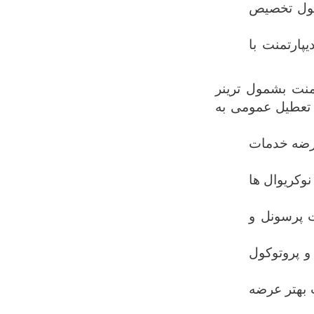
صول تخصیص
ارتمنت با
نت بشمول ترینر
 تعطیل عمومی به
عرضه خدمات
وکریوال ها
 پرسونل و
و پروتوکول
 بهتر عرضه