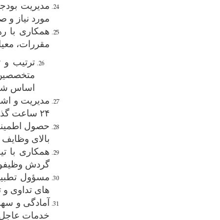
مدیریت بودج
مورد نیاز و 
همکاری با ر
مقررات، معیا
ترتیب و 
متخصصین 
اساس شفت
مدیریت و اشت
۲۴ ساعت گذشته در دیپارتمنت مربوط.
حصول اطمینان
بالای وظایف 
همکاری با ت
گردش وظیفو
مسؤول تطبیق 
های تداوی و 
آمادگی و سهم
خدمات عاجل م