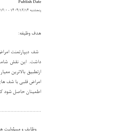
Publish Date
پنجشنبه ۱۴۰۴/۱۲/۱۴ - ۱۲:۰
هدف وظیفه:
شف دیپارتمنت امراض 
داشت. این نقش شامل 
ازتطبیق بالاترین معی
امراض قلبی با شف های
اطمینان حاصل شود که 
.............................
وظایف و
مسؤولیت ها