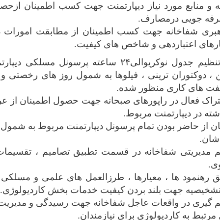
ه و منابع مورد نیاز دیپارتمنت جهت کسب اطمینان ازح
‌صرفه جویی درمصارف.
هبری شفاخانه جهت کسب اطمینان از مطابقت امورات دیپ
رهای اعتباردهی و
شاخص
های کیفیت.
تنظیم جدول نوکریوالی
۲۴
ساعته پرسونل مسلکی دیپارتم
، دوکتوران ترینی ، فیلوها به شمول روز های رخصتی و
 های کاری منظور شده.
راک فعال در راپورهای صبحانه جهت حصول اطمینان از 
 از حاضر بودن تمام پرسونل
دیپارتمنت
مربوط به شمول ن
شان.
یم مدیریتی شفاخانه در قسمت تطبیق تصامیم ، تقسیمات
ی
.
رهنمود ها ، معیارها ، طرزالعمل های علمی و مسلکی 
تشخیصیه جهت بلند بردن کیفیت خدمات بخش کاردیولوژی.
 گیری در واقعات عاجل شفاخانه جهت رسیدگی و مدیریت
رتبط به کاردیولوژی برای نیازمندان.