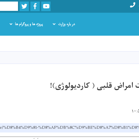
Twitter
Facebook
Youtube
Search
در باره وزارت
پروژه ها و پروگرام ها
Skip
to
main
content
امراض قلبی ( کاردیولوژی)!
ov.af/dr/%D8%B4%D9%81-%D8%AF%DB%8C%D9%BE%D8%A7%D8%