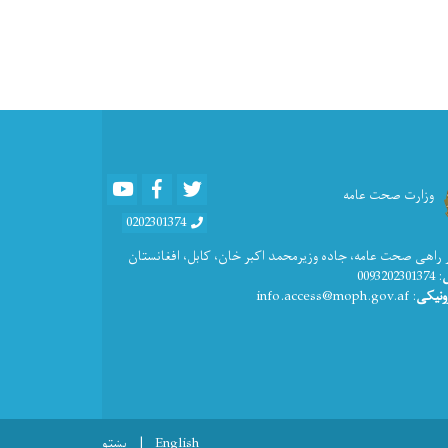
Youtube
Facebook
Twitter
وزارت صحت عامه
0202301374
 راهی صحت عامه، جاده وزیرمحمد اکبر خان، کابل، افغانستان
: 0093202301374
ونیکی
: info.access@moph.gov.af
English
پښتو