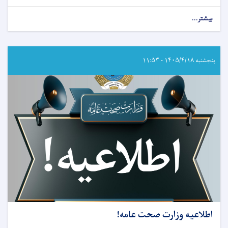
بیشتر...
about
اطلاعیه
ثبت‌نام
امتحان
جواز
پنجشنبه ۱۴۰۵/۴/۱۸ - ۱۱:۵۳
فعالیت
(ایگزیت)
رياست
عمومی
شورای
طبی
مربوط
وزارت
صحت
عامه!
اطلاعیه وزارت صحت عامه!