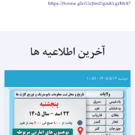
https://forms.gle/GzJtmDgisKLgrMr47
آخرین اطلاعیه ها
دوشنبه ۱۴۰۵/۵/۱۲ - ۱۰:۵۸